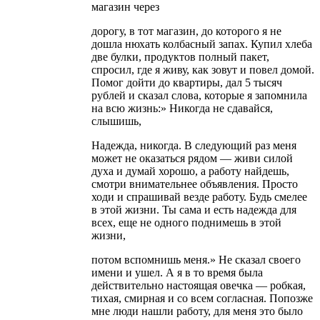
магазин через
дорогу, в тот магазин, до которого я не
дошла нюхать колбасный запах. Купил хлеба
две булки, продуктов полный пакет,
спросил, где я живу, как зовут и повел домой.
Помог дойти до квартиры, дал 5 тысяч
рублей и сказал слова, которые я запомнила
на всю жизнь:» Никогда не сдавайся,
слышишь,
Надежда, никогда. В следующий раз меня
может не оказаться рядом — живи силой
духа и думай хорошо, а работу найдешь,
смотри внимательнее объявления. Просто
ходи и спрашивай везде работу. Будь смелее
в этой жизни. Ты сама и есть надежда для
всех, еще не одного поднимешь в этой
жизни,
потом вспомнишь меня.» Не сказал своего
имени и ушел. А я в то время была
действительно настоящая овечка — робкая,
тихая, смирная и со всем согласная. Попозже
мне люди нашли работу, для меня это было