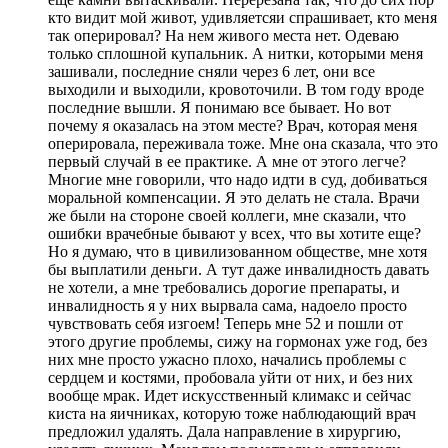
кто видит мой живот, удивляетсяи спрашивает, кто меня
так оперировал? На нем живого места нет. Одеваю
только сплошной купальник. А нитки, которыми меня
зашивали, последние сняли через 6 лет, они все
выходили и выходили, кровоточили. В том году вроде
последние вышли. Я понимаю все бывает. Но вот
почему я оказалась на этом месте? Врач, которая меня
оперировала, переживала тоже. Мне она сказала, что это
первый случай в ее практике. А мне от этого легче?
Многие мне говорили, что надо идти в суд, добиваться
моральной компенсации. Я это делать не стала. Врачи
же были на стороне своей коллеги, мне сказали, что
ошибки врачебные бывают у всех, что вы хотите еще?
Но я думаю, что в цивилизованном обществе, мне хотя
бы выплатили деньги. А тут даже инвалидность давать
не хотели, а мне требовались дорогие препараты, и
инвалидность я у них вырвала сама, надоело просто
чувствовать себя изгоем! Теперь мне 52 и пошли от
этого другие проблемы, сижу на гормонах уже год, без
них мне просто ужасно плохо, начались проблемы с
сердцем и костями, пробовала уйти от них, и без них
вообще мрак. Идет искусственный климакс и сейчас
киста на яичниках, которую тоже наблюдающий врач
предложил удалять. Дала направление в хирургию,