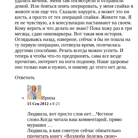
удалять яичник. Меня там посмотрели и отправили
домой. Или бояться опять оперировать, у меня спайки в
животе или еще что. Сказали хирурги, а может это ни
киста, а просто от тех операций спайки. Живите так. Я
ее не чувствую, а в консультации настаивают на своем.
Кому верить и что делать не знаю? Пока хожу раз в три
месяца, сдаю онкомаркеры. Вот такая моя история.
Оглядываясь назад, наверное, сейчас я бы не пошла на
ту первую операцию, потянула время, полечилась
другими способами. Резать всегда можно успеть. И
теперь я чтобы что-то предпринять, сама все везде
прочитаю, интернет на ноги подниму. Наше здоровье
оно только нам и нужно, и никому до этого нет дела.
Ответить
Ирина
15 Сен 2012
в 8:21
Людмила, вот просто слов нет…Честное
слово.Когда читала ваш комментарий, прямо
мурашки …
Людмила, я вам советую сейчас обязательно
прочитать книгу «Возлюби болезнь свою»