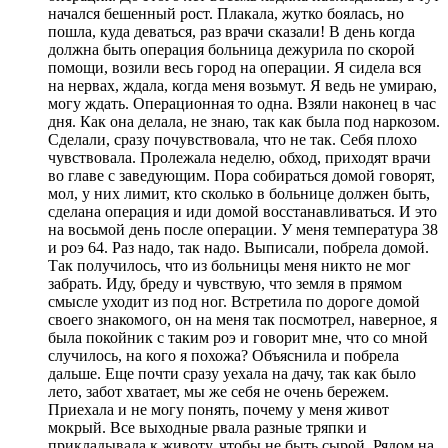
начался бешенный рост. Плакала, жутко боялась, но
пошла, куда деваться, раз врачи сказали! В день когда
должна быть операция больница дежурила по скорой
помощи, возили весь город на операции. Я сидела вся
на нервах, ждала, когда меня возьмут. Я ведь не умираю,
могу ждать. Операционная то одна. Взяли наконец в час
дня. Как она делала, не знаю, так как была под наркозом.
Сделали, сразу почувствовала, что не так. Себя плохо
чувствовала. Пролежала неделю, обход, приходят врачи
во главе с заведующим. Пора собираться домой говорят,
мол, у них лимит, кто сколько в больнице должен быть,
сделана операция и иди домой восстанавливаться. И это
на восьмой день после операции. У меня температура 38
и роэ 64. Раз надо, так надо. Выписали, побрела домой.
Так получилось, что из больницы меня никто не мог
забрать. Иду, бреду и чувствую, что земля в прямом
смысле уходит из под ног. Встретила по дороге домой
своего знакомого, он на меня так посмотрел, наверное, я
была покойник с таким роэ и говорит мне, что со мной
случилось, на кого я похожа? Объяснила и побрела
дальше. Еще почти сразу уехала на дачу, так как было
лето, забот хватает, мы же себя не очень бережем.
Приехала и не могу понять, почему у меня живот
мокрый. Все выходные рвала разные тряпки и
прикладывала к животу, чтобы не быть сырой. Рядом на