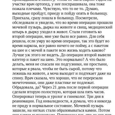
участке врач ортопед, у нее поспрашивала, она тоже
пожала плечами. Чувствую, что то не то. Думаю,
выходные пройдут, приеду и пойду опять в больницу.
Приехала, сразу пошла в больницу. Посмотрели,
обследовали и увидели, что во время операции прошили
мочевой пузырь, дырка на животе и свищ, медицинский
штырь в дырку уходил в живот. Стали готовить ко
второй операции, мне уже было все равно. Для себя
решила, если умру во время операции, так это будет во
время наркоза, все равно ничего не пойму, а с пакетом
на шее и с мочой в пакете всю жизнь ходить каково?
Лучше уж этого не видеть. До операции второй вывели
катетер и пакет на шею. Это нормально? А что было
делать, меня не спасали ни подгузники, ни простыни,
которые я рвала, чтобы не быть сырой, потому что
лежишь на животе, а моча выходит и подтекает даже на
спину. Врач сказала, что хорошо, что не перерезали
мочеточники, они даже пластике не подлежат.
Обрадовала, да? Через 21 день после первой операции
сделали вторую полостную, которая шла пять часов.
Оперировал теперь и уролог и гинеколог. Три дня в
реанимации. Год инвалидности, я думала, что я никогда
не приду в нормальное состояние. Мочевой пузырь
зашили, на нитках стали образовываться камни. Потом
еще камни вытаскивали. Перерезана так, что до сих пор