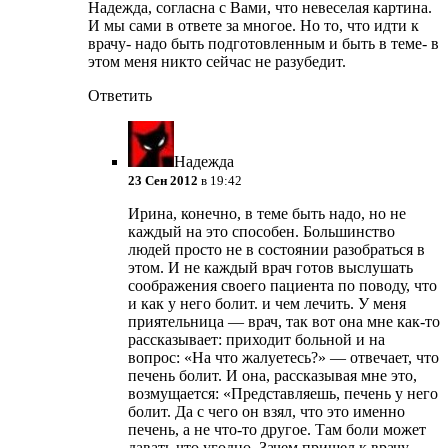
Надежда, согласна с Вами, что невеселая картина.
И мы сами в ответе за многое. Но то, что идти к
врачу- надо быть подготовленным и быть в теме- в
этом меня никто сейчас не разубедит.
Ответить
Надежда
23 Сен 2012
в 19:42
Ирина, конечно, в теме быть надо, но не
каждый на это способен. Большинство
людей просто не в состоянии разобраться в
этом. И не каждый врач готов выслушать
соображения своего пациента по поводу, что
и как у него болит. и чем лечить. У меня
приятельница — врач, так вот она мне как-то
рассказывает: приходит больной и на
вопрос: «На что жалуетесь?» — отвечает, что
печень болит. И она, рассказывая мне это,
возмущается: «Представляешь, печень у него
болит. Да с чего он взял, что это именно
печень, а не что-то другое. Там боли может
давать что угодно. Зачем пришел к врачу,