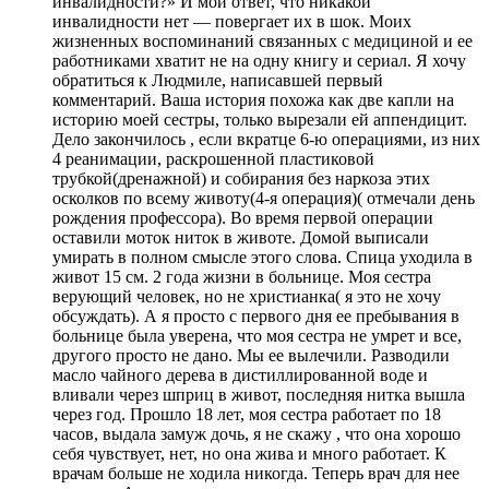
инвалидности?» И мой ответ, что никакой
инвалидности нет — повергает их в шок. Моих
жизненных воспоминаний связанных с медициной и ее
работниками хватит не на одну книгу и сериал. Я хочу
обратиться к Людмиле, написавшей первый
комментарий. Ваша история похожа как две капли на
историю моей сестры, только вырезали ей аппендицит.
Дело закончилось , если вкратце 6-ю операциями, из них
4 реанимации, раскрошенной пластиковой
трубкой(дренажной) и собирания без наркоза этих
осколков по всему животу(4-я операция)( отмечали день
рождения профессора). Во время первой операции
оставили моток ниток в животе. Домой выписали
умирать в полном смысле этого слова. Спица уходила в
живот 15 см. 2 года жизни в больнице. Моя сестра
верующий человек, но не христианка( я это не хочу
обсуждать). А я просто с первого дня ее пребывания в
больнице была уверена, что моя сестра не умрет и все,
другого просто не дано. Мы ее вылечили. Разводили
масло чайного дерева в дистиллированной воде и
вливали через шприц в живот, последняя нитка вышла
через год. Прошло 18 лет, моя сестра работает по 18
часов, выдала замуж дочь, я не скажу , что она хорошо
себя чувствует, нет, но она жива и много работает. К
врачам больше не ходила никогда. Теперь врач для нее