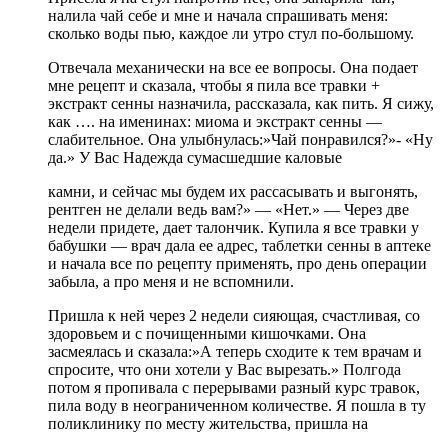
налила чай себе и мне и начала спрашивать меня:
сколько воды пью, каждое ли утро стул по-большому.
Отвечала механически на все ее вопросы. Она подает
мне рецепт и сказала, чтобы я пила все травки +
экстракт сенны назначила, рассказала, как пить. Я сижу,
как …. на именинах: миома и экстракт сенны —
слабительное. Она улыбнулась:»Чай понравился?»- «Ну
да.» У Вас Надежда сумасшедшие каловые
камни, и сейчас мы будем их рассасывать и выгонять,
рентген не делали ведь вам?» — «Нет.» — Через две
недели придете, дает талончик. Купила я все травки у
бабушки — врач дала ее адрес, таблетки сенны в аптеке
и начала все по рецепту применять, про день операции
забыла, а про меня и не вспомнили.
Пришла к ней через 2 недели сияющая, счастливая, со
здоровьем и с почищенными кишочками. Она
засмеялась и сказала:»А теперь сходите к тем врачам и
спросите, что они хотели у Вас вырезать.» Полгода
потом я пропивала с перерывами разный курс травок,
пила воду в неограниченном количестве. Я пошла в ту
поликлинику по месту жительства, пришла на