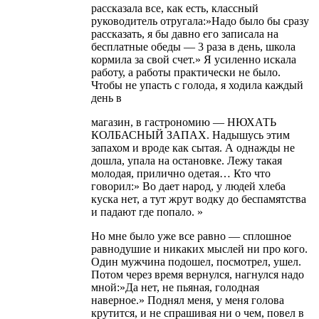
рассказала все, как есть, классный
руководитель отругала:»Надо было бы сразу
рассказать, я бы давно его записала на
бесплатные обеды — 3 раза в день, школа
кормила за свой счет.» Я усиленно искала
работу, а работы практически не было.
Чтобы не упасть с голода, я ходила каждый
день в
магазин, в гастрономию — НЮХАТЬ
КОЛБАСНЫЙ ЗАПАХ. Надышусь этим
запахом и вроде как сытая. А однажды не
дошла, упала на остановке. Лежу такая
молодая, прилично одетая… Кто что
говорил:» Во дает народ, у людей хлеба
куска нет, а тут жрут водку до беспамятства
и падают где попало. »
Но мне было уже все равно — сплошное
равнодушие и никаких мыслей ни про кого.
Один мужчина подошел, посмотрел, ушел.
Потом через время вернулся, нагнулся надо
мной:»Да нет, не пьяная, голодная
наверное.» Поднял меня, у меня голова
крутится, и не спрашивая ни о чем, повел в