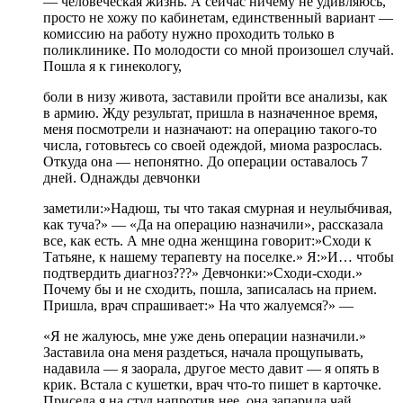
— человеческая жизнь. А сейчас ничему не удивляюсь,
просто не хожу по кабинетам, единственный вариант —
комиссию на работу нужно проходить только в
поликлинике. По молодости со мной произошел случай.
Пошла я к гинекологу,
боли в низу живота, заставили пройти все анализы, как
в армию. Жду результат, пришла в назначенное время,
меня посмотрели и назначают: на операцию такого-то
числа, готовьтесь со своей одеждой, миома разрослась.
Откуда она — непонятно. До операции оставалось 7
дней. Однажды девчонки
заметили:»Надюш, ты что такая смурная и неулыбчивая,
как туча?» — «Да на операцию назначили», рассказала
все, как есть. А мне одна женщина говорит:»Сходи к
Татьяне, к нашему терапевту на поселке.» Я:»И… чтобы
подтвердить диагноз???» Девчонки:»Сходи-сходи.»
Почему бы и не сходить, пошла, записалась на прием.
Пришла, врач спрашивает:» На что жалуемся?» —
«Я не жалуюсь, мне уже день операции назначили.»
Заставила она меня раздеться, начала прощупывать,
надавила — я заорала, другое место давит — я опять в
крик. Встала с кушетки, врач что-то пишет в карточке.
Присела я на стул напротив нее, она запарила чай,