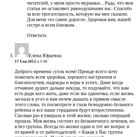
читателей, у меня просто мурашки…Рада, что мои
статьи не оставляют равнодушными вас. Спасибо
за всю трогательность, которую вы мне сказали.
Для меня это самое дорогое. Здоровья вам, вашей
сестре и всем близким.
Ответить
Елена Юрьевна
17 Сен 2012
в 3:40
Доброго времени суток всем! Прежде всего хочу
пожелать всем здоровья, хорошего настроения и
благополучия, надежды и веры в успех. Даже когда
отчаяние душит дальше некуда, то подумайте, что вам
есть ради кого жить, даже если вы одиночка, если жизнь
загнала в угол и вам нечем дышать в прямом смысле
этого слова, то посмотрите в глаза безнадежно больного
ребенка и все ваши страдания будут второстепенны.
Сколько раз я умирала в этой жизни, сколько операций
прошла. Моя жизнь состоит из бесконечного лечения, но
я без группы. Всегда по жизни один и тот же вопрос и
от врачей и от работодателей. » Какая у Вас группа