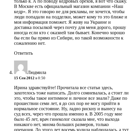
только я. А по поводу кедровых орехов, я вот что скажу.
В Москве есть официальный магазин компании «Наш
кедр». Я это говорю не для рекламы, не хочется, чтобы
люди попадали на подделки, может кому то это ближе и
моя информация поможет. Я живу на Украине и
доставка посылкой через почту для меня дорого, прошу
иногда если кто с оказией там бывает. Конечно хорошо
бы если бы прямо из Сибири, но такой возможности к
сожалению нет.
Ответить
Людмила
15 Сен 2012
в 0:50
Ирина здравствуйте! Прочитала все статьи здесь,
захотелось тоже написать. Долго сомневалась, а стоит ли
это, чтобы такое интимное и личное все знали? Даже по
прошествии семи лет, я до сих пор не могу прийти в
нормальное состояние. Ну, ладно рискну и вынесу на
суд всех, через что прошла именно я. В 2005 году мне
было 45 лет, врач гинеколог сказала мне, что выхода
никакого нет, миома больших размеров, только
операция. До этого лет восемь ходила наблюдалась, а тут