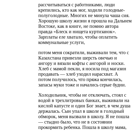
рассчитываться с работниками, люди
крепились, кто как мог, ходили голодные-
полуголодные. Многих не минула чаша сия.
Хорошую школу жизни я прошла на Дальнем
Востоке, как в книге, не помню автора
правда «Блеск и нищета куртизанок».
Зарплаты еле хватало, чтобы оплатить
коммунальные услуги,
потом меня сократили, выживали тем, что с
Казахстана привезли шерсть овечью и
ангору и вязали кофты с ангорой и носки.
Хлеб с мамой пекли, я носила под магазин
продавать — хлеб уходил нарасхват. А
потом получилось, что пряжа кончилась,
запасы муки тоже и начались серые будни.
Холодильник, чтобы не отключать, стоял с
водой в трехлитровых банках, выживали на
кислой капусте и один Бог знает, в чем душа
держалась. Сын упал в школе в голодный
обморок, меня вызвали в школу. Я не пошла
— стыдно было, что не в состоянии
прокормить ребенка. Пошла в школу мама,