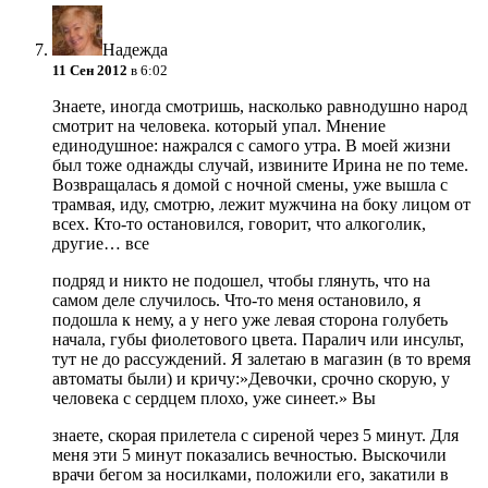
Надежда
11 Сен 2012
в 6:02
Знаете, иногда смотришь, насколько равнодушно народ
смотрит на человека. который упал. Мнение
единодушное: нажрался с самого утра. В моей жизни
был тоже однажды случай, извините Ирина не по теме.
Возвращалась я домой с ночной смены, уже вышла с
трамвая, иду, смотрю, лежит мужчина на боку лицом от
всех. Кто-то остановился, говорит, что алкоголик,
другие… все
подряд и никто не подошел, чтобы глянуть, что на
самом деле случилось. Что-то меня остановило, я
подошла к нему, а у него уже левая сторона голубеть
начала, губы фиолетового цвета. Паралич или инсульт,
тут не до рассуждений. Я залетаю в магазин (в то время
автоматы были) и кричу:»Девочки, срочно скорую, у
человека с сердцем плохо, уже синеет.» Вы
знаете, скорая прилетела с сиреной через 5 минут. Для
меня эти 5 минут показались вечностью. Выскочили
врачи бегом за носилками, положили его, закатили в