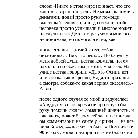
слова:»Никто в этом мире не знает, что его
ждет в завтрашний день. Не можешь помочь
деньгами, подай просто руку помощи —
выслушай человека, иногда нужно, чтобы
человека просто услышали и многое может
не случиться.» Детским разумом я многого
не понимала, но помогала всем, как
могла: я тащила домой котят, собак
бездомных… Вау, что было… Но бабуля у
меня доброй души, всегда кормила, потом
находила и собачатам и котятам хозяев. На
улице всегда говорили:»Да это Фенин кот
или собака так выросли, Надя-то притащила,
а смотри, собака-то какая верная оказалась.»
А вот
после одного случая со мной я задумалась:
«А вдруг я в свое время не протянула бы
руку помощи людям, домашней живности, и
как знать, может быть я сейчас и не писала
бы комментарии на сайте у Ирины — на все
воля Божья, — все могло быть.» Помните те
90-е годы, когда предприятиям не было чем