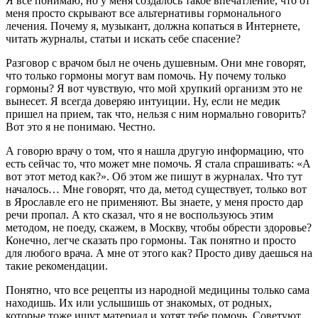
Я все понимаю, но у меня создалось такое впечатление, что от
меня просто скрывают все альтернативы гормонального
лечения. Почему я, музыкант, должна копаться в Интернете,
читать журналы, статьи и искать себе спасение?
Разговор с врачом был не очень душевным. Они мне говорят,
что только гормоны могут вам помочь. Ну почему только
гормоны? Я вот чувствую, что мой хрупкий организм это не
вынесет. Я всегда доверяю интуиции. Ну, если не медик
пришел на прием, так что, нельзя с ним нормально говорить?
Вот это я не понимаю. Честно.
А говорю врачу о том, что я нашла другую информацию, что
есть сейчас то, что может мне помочь. Я стала спрашивать: «А
вот этот метод как?». Об этом же пишут в журналах. Что тут
началось… Мне говорят, что да, метод существует, только вот
в Ярославле его не применяют. Вы знаете, у меня просто дар
речи пропал. А кто сказал, что я не воспользуюсь этим
методом, не поеду, скажем, в Москву, чтобы обрести здоровье?
Конечно, легче сказать про гормоны. Так понятно и просто
для любого врача. А мне от этого как? Просто диву даешься на
такие рекомендации.
Понятно, что все рецепты из народной медицины только сама
находишь. Их или услышишь от знакомых, от родных,
которые тоже ищут материал и хотят тебе помочь. Советуют