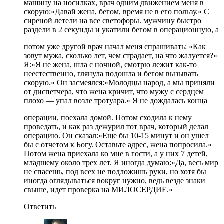
машину на носилках, врач одним движением меня в
скорую:»Давай жена, бегом, время не в его пользу.» С
сиреной летели на все светофоры. мужчину быстро
раздели в 2 секунды и укатили бегом в операционную, а
потом уже другой врач начал меня спрашивать: «Как
зовут мужа, сколько лет, чем страдает, на что жалуется?»
Я:»Я не жена, шла с ночной, смотрю лежит как-то
неестественно, глянула подошла и бегом вызывать
скорую.» Он засмеялся:»Молодцы народ, а мы приняли
от диспетчера, что жена кричит, что мужу с сердцем
плохо — упал возле тротуара.» Я не дождалась конца
операции, поехала домой. Потом сходила к нему
проведать, и как раз дежурил тот врач, который делал
операцию. Он сказал:»Еще бы 10-15 минут и он ушел
бы с отчетом к Богу. Оставьте адрес, жена попросила.»
Потом жена приехала ко мне в гости, а у них 7 детей,
младшему около трех лет. Я иногда думаю:»Да, весь мир
не спасешь, под всех не подложишь руки, но хотя бы
иногда оглядываться вокруг нужно, ведь везде знаки
свыше, идет проверка на МИЛОСЕРДИЕ.»
Ответить