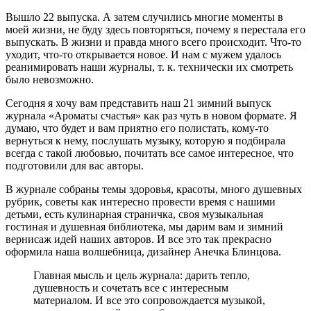
Вышло 22 выпуска. А затем случились многие моменты в
моей жизни, не буду здесь повторяться, почему я перестала его
выпускать. В жизни и правда много всего происходит. Что-то
уходит, что-то открывается новое. И нам с мужем удалось
реанимировать наши журналы, т. к. технически их смотреть
было невозможно.
Сегодня я хочу вам представить наш 21 зимний выпуск
журнала «Ароматы счастья» как раз чуть в новом формате. Я
думаю, что будет и вам приятно его полистать, кому-то
вернуться к нему, послушать музыку, которую я подбирала
всегда с такой любовью, почитать все самое интересное, что
подготовили для вас авторы.
В журнале собраны темы здоровья, красоты, много душевных
рубрик, советы как интересно провести время с нашими
детьми, есть кулинарная страничка, своя музыкальная
гостиная и душевная библиотека, мы дарим вам и зимний
вернисаж идей наших авторов. И все это так прекрасно
оформила наша волшебница, дизайнер Анечка Блинцова.
Главная мысль и цель журнала: дарить тепло,
душевность и сочетать все с интересным
материалом. И все это сопровождается музыкой,