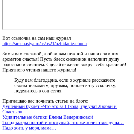
Вот ссылочка на сам наш журнал
https://arschastya.ru/as/as21/ozhidanie-chuda
Зимы вам снежной, любви вам нежной и наших зимних
ароматов счастья! Пусть блеск снежинок наполнит душу
радостью и сиянием. Сделайте жизнь вокруг себя красивой!
Приятного чтения нашего журнала!
Буду вам благодарна, если о журнале расскажите
своим знакомым, друзьям, пошлете эту ссылочку,
поделитесь в соц.сетях.
Приглашаю вас почитать статьи на блоге:
Душевный буклет «Что это за Школа, где учат Любви и
Счастью»
Удивительные батики Елены Ведерниковой
Ты однажды постой и послушай, что же хочет твоя душа…
Надо жить у моря, мама…