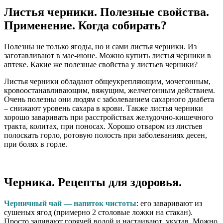
Листья черники. Полезные свойства.
Применение. Когда собирать?
Полезны не только ягоды, но и сами листья черники. Из
заготавливают в мае-июне. Можно купить листья черники в
аптеке. Какие же полезные свойства у листьев черники?
Листья черники обладают общеукрепляющим, мочегонным,
кровоостанавливающим, вяжущим, желчегонным действием.
Очень полезны они людям с заболеванием сахарного диабета
– снижают уровень сахара в крови. Также листья черники
хорошо заваривать при расстройствах желудочно-кишечного
тракта, колитах, при поносах. Хорошо отваром из листьев
полоскать горло, ротовую полость при заболеваниях десен,
при болях в горле.
Черника. Рецепты для здоровья.
Черничный чай — напиток чистоты
: его заваривают из
сушеных ягод (примерно 2 столовые ложки на стакан).
Просто заливают горячей водой и настаивают, укутав. Можно