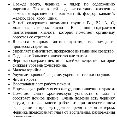
Прежде всего, черника – лидер по содержанию
марганца. Также в ней содержатся такие жизненно-
важные микроэлементы, как магний, фосфор, кальций,
железо, сера, хром, цинк.
В ней содержатся витамины группы В1, В2, А, С,
молочная, янтарная кислота. В чернике содержится
пантотеновая кислота, которая помогает организму
бороться со стрессом.
Является мощным антиоксидантом, т.е. замедляет
процессы старения.
Укрепляет иммунитет, прекрасное витаминное средство.
Содержит большое количество клетчатки.
Черника содержит пектин – клейкое вещество, которое
снижает уровень холестерина.
Малокалорийна.
Улучшает кровообращение, укрепляет стенки сосудов.
Чистит кровь.
Восстанавливает работу печени.
Нормализует работу всего желудочно-кишечного тракта.
Помогает снять хроническую усталость с глаз и
обостряет ночное зрение. Очень полезно есть чернику
людям, которые много работают при искусственном
освещении и проводят долгое время за компьютером.
Черника предохраняет глаза от воспаления, раздражения
и усталости.