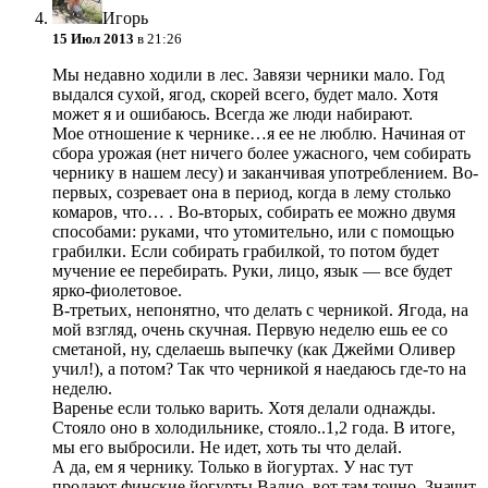
Игopь
15 Июл 2013
в 21:26
Мы недавно ходили в лес. Завязи черники мало. Год
выдался сухой, ягод, скорей всего, будет мало. Хотя
может я и ошибаюсь. Всегда же люди набирают.
Мое отношение к чернике…я ее не люблю. Начиная от
сбора урожая (нет ничего более ужасного, чем собирать
чернику в нашем лесу) и заканчивая употреблением. Во-
первых, созревает она в период, когда в лему столько
комаров, что…
. Во-вторых, собирать ее можно двумя
способами: руками, что утомительно, или с помощью
грабилки. Если собирать грабилкой, то потом будет
мучение ее перебирать. Руки, лицо, язык — все будет
ярко-фиолетовое.
В-третьих, непонятно, что делать с черникой. Ягода, на
мой взгляд, очень скучная. Первую неделю ешь ее со
сметаной, ну, сделаешь выпечку (как Джейми Оливер
учил!), а потом? Так что черникой я наедаюсь где-то на
неделю.
Варенье если только варить. Хотя делали однажды.
Стояло оно в холодильнике, стояло..1,2 года. В итоге,
мы его выбросили. Не идет, хоть ты что делай.
А да, ем я чернику. Только в йогуртах. У нас тут
продают финские йогурты Валио, вот там точно. Значит,