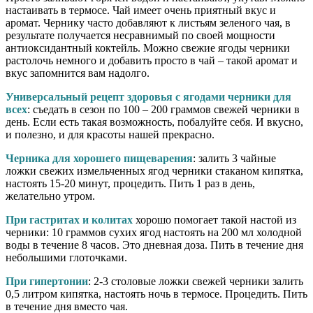
настаивать в термосе. Чай имеет очень приятный вкус и
аромат. Чернику часто добавляют к листьям зеленого чая, в
результате получается несравнимый по своей мощности
антиоксидантный коктейль. Можно свежие ягоды черники
растолочь немного и добавить просто в чай – такой аромат и
вкус запомнится вам надолго.
Универсальный рецепт здоровья с ягодами черники для
всех
: съедать в сезон по 100 – 200 граммов свежей черники в
день. Если есть такая возможность, побалуйте себя. И вкусно,
и полезно, и для красоты нашей прекрасно.
Черника для хорошего пищеварения
: залить 3 чайные
ложки свежих измельченных ягод черники стаканом кипятка,
настоять 15-20 минут, процедить. Пить 1 раз в день,
желательно утром.
При гастритах и колитах
хорошо помогает такой настой из
черники: 10 граммов сухих ягод настоять на 200 мл холодной
воды в течение 8 часов. Это дневная доза. Пить в течение дня
небольшими глоточками.
При гипертонии
: 2-3 столовые ложки свежей черники залить
0,5 литром кипятка, настоять ночь в термосе. Процедить. Пить
в течение дня вместо чая.