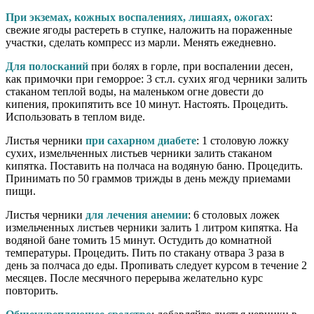
При экземах, кожных воспалениях, лишаях, ожогах
:
свежие ягоды растереть в ступке, наложить на пораженные
участки, сделать компресс из марли. Менять ежедневно.
Для полосканий
при болях в горле, при воспалении десен,
как примочки при геморрое: 3 ст.л. сухих ягод черники залить
стаканом теплой воды, на маленьком огне довести до
кипения, прокипятить все 10 минут. Настоять. Процедить.
Использовать в теплом виде.
Листья черники
при сахарном диабете
: 1 столовую ложку
сухих, измельченных листьев черники залить стаканом
кипятка. Поставить на полчаса на водяную баню. Процедить.
Принимать по 50 граммов трижды в день между приемами
пищи.
Листья черники
для лечения анемии
: 6 столовых ложек
измельченных листьев черники залить 1 литром кипятка. На
водяной бане томить 15 минут. Остудить до комнатной
температуры. Процедить. Пить по стакану отвара 3 раза в
день за полчаса до еды. Пропивать следует курсом в течение 2
месяцев. После месячного перерыва желательно курс
повторить.