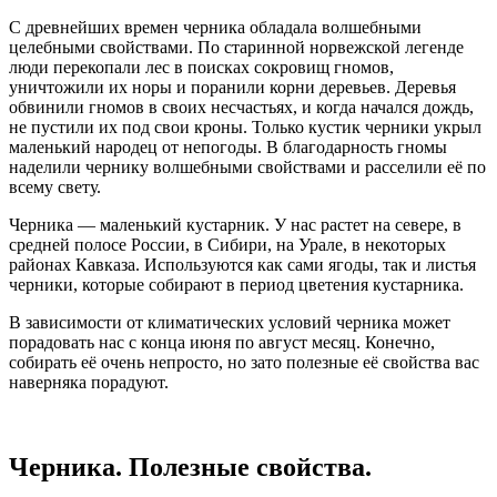
С древнейших времен черника обладала волшебными
целебными свойствами. По старинной норвежской легенде
люди перекопали лес в поисках сокровищ гномов,
уничтожили их норы и поранили корни деревьев. Деревья
обвинили гномов в своих несчастьях, и когда начался дождь,
не пустили их под свои кроны. Только кустик черники укрыл
маленький народец от непогоды. В благодарность гномы
наделили чернику волшебными свойствами и расселили её по
всему свету.
Черника — маленький кустарник. У нас растет на севере, в
средней полосе России, в Сибири, на Урале, в некоторых
районах Кавказа. Используются как сами ягоды, так и листья
черники, которые собирают в период цветения кустарника.
В зависимости от климатических условий черника может
порадовать нас с конца июня по август месяц. Конечно,
собирать её очень непросто, но зато полезные её свойства вас
наверняка порадуют.
Черника. Полезные свойства.