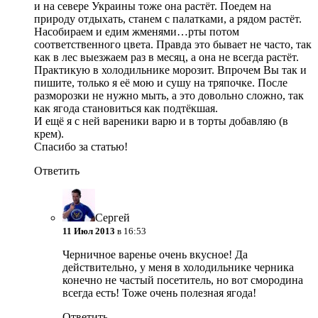
и на севере Украины тоже она растёт. Поедем на
природу отдыхать, станем с палатками, а рядом растёт.
Насобираем и едим жменями…рты потом
соответственного цвета. Правда это бывает не часто, так
как в лес выезжаем раз в месяц, а она не всегда растёт.
Практикую в холодильнике морозит. Впрочем Вы так и
пишите, только я её мою и сушу на тряпочке. После
разморозки не нужно мыть, а это довольно сложно, так
как ягода становиться как подтёкшая.
И ещё я с ней вареники варю и в торты добавляю (в
крем).
Спасибо за статью!
Ответить
Сергей
11 Июл 2013
в 16:53
Черничное варенье очень вкусное! Да
действительно, у меня в холодильнике черника
конечно не частый посетитель, но вот смородина
всегда есть! Тоже очень полезная ягода!
Ответить