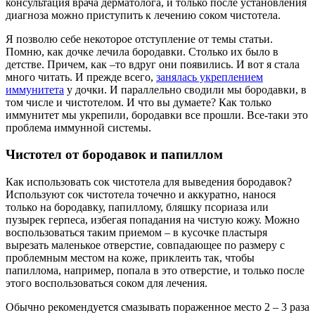
консультация врача дерматолога, и только после установления
диагноза можно приступить к лечению соком чистотела.
Я позволю себе некоторое отступление от темы статьи.
Помню, как дочке лечила бородавки. Столько их было в
детстве. Причем, как –то вдруг они появились. И вот я стала
много читать. И прежде всего,
занялась укреплением
иммунитета
у дочки. И параллельно сводили мы бородавки, в
том числе и чистотелом. И что вы думаете? Как только
иммунитет мы укрепили, бородавки все прошли. Все-таки это
проблема иммунной системы.
Чистотел от бородавок и папиллом
Как использовать сок чистотела для выведения бородавок?
Используют сок чистотела точечно и аккуратно, нанося
только на бородавку, папиллому, бляшку псориаза или
пузырек герпеса, избегая попадания на чистую кожу. Можно
воспользоваться таким приемом – в кусочке пластыря
вырезать маленькое отверстие, совпадающее по размеру с
проблемным местом на коже, приклеить так, чтобы
папиллома, например, попала в это отверстие, и только после
этого воспользоваться соком для лечения.
Обычно рекомендуется смазывать пораженное место 2 – 3 раза