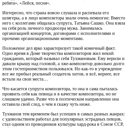
ребята», «Лейся, песня».
Интересно, что страна вовсю слушала и распевала его
шлягеры, а в лицо композитора знали очень немногие. Вместо
него с коллегами общалась супруга, Татьяна Сашко. Она взяла
на себя роль личного продюсера мужа. Занималась
организацией концертов, договорами с исполнителями и
прочими организационными моментами.
Положение дел ярко характеризует такой комичный факт.
Одно время в Доме творчества композиторов жил некий
гражданин, который называл себя Тухмановым. Ему верили и
давали крышу над головой, а лже-композитор довольно долго
этим гостеприимством пользовался. Но как-то в учреждение
все же прибыл реальный создатель хитов, и всё, вернее, все
встали на свои места…
Что касается супруги композитора, то она и сама пыталась
проявить себя как певица и в качестве композитора, но не
слишком удачно. Разве что в поэтическом направлении она
оставила свой след, о чем я скажу чуть ниже.
Тухманов тем временем был успешен в самых разных жанрах:
с удовольствием работал для популярных эстрадных певцов,
стал одним из проводников культуры хард-рока в Союзе ССР,