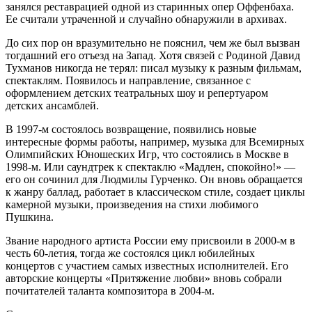
занялся реставрацией одной из старинных опер Оффенбаха.
Ее считали утраченной и случайно обнаружили в архивах.
До сих пор он вразумительно не пояснил, чем же был вызван
тогдашний его отъезд на Запад. Хотя связей с Родиной Давид
Тухманов никогда не терял: писал музыку к разным фильмам,
спектаклям. Появилось и направление, связанное с
оформлением детских театральных шоу и репертуаром
детских ансамблей.
В 1997-м состоялось возвращение, появились новые
интересные формы работы, например, музыка для Всемирных
Олимпийских Юношеских Игр, что состоялись в Москве в
1998-м. Или саундтрек к спектаклю «Мадлен, спокойно!» —
его он сочинил для Людмилы Гурченко. Он вновь обращается
к жанру баллад, работает в классическом стиле, создает циклы
камерной музыки, произведения на стихи любимого
Пушкина.
Звание народного артиста России ему присвоили в 2000-м в
честь 60-летия, тогда же состоялся цикл юбилейных
концертов с участием самых известных исполнителей. Его
авторские концерты «Притяжение любви» вновь собрали
почитателей таланта композитора в 2004-м.