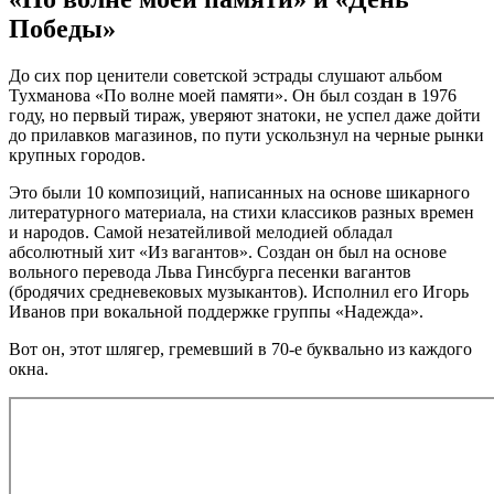
Победы»
До сих пор ценители советской эстрады слушают альбом
Тухманова «По волне моей памяти». Он был создан в 1976
году, но первый тираж, уверяют знатоки, не успел даже дойти
до прилавков магазинов, по пути ускользнул на черные рынки
крупных городов.
Это были 10 композиций, написанных на основе шикарного
литературного материала, на стихи классиков разных времен
и народов. Самой незатейливой мелодией обладал
абсолютный хит «Из вагантов». Создан он был на основе
вольного перевода Льва Гинсбурга песенки вагантов
(бродячих средневековых музыкантов). Исполнил его Игорь
Иванов при вокальной поддержке группы «Надежда».
Вот он, этот шлягер, гремевший в 70-е буквально из каждого
окна.