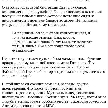
О детских годах своей биографии Давид Тухманов
вспоминает с теплой улыбкой. Он не относился к категории
послушных пай-мальчиков, которые постоянно сидят за
инструментом и почти не бывают во дворе. Нет, влияния
улицы он не избежал, чему только рад.
«И по улицам бегал, и от занятий отлынивал, и
получал плохие отметки. Был, короче,
нормальным мальчишкой, мечтал даже летчиком
стать, и лишь в 13-14 лет почувствовал себя
музыкантом».
Первым его учителем музыки была мама, а потом обучение
продолжил в музыкальной школе имени Гнесиных. Там
юному музыканту довелось познакомиться с Еленой
Фабиановной Гнесиной, которая приняла живое участие в его
творческой судьбе.
В этой школе он сочинял романсы, баллады, другие
произведения. Что помогло потом поступить на
композиторское отделение Музыкально-педагогического
института им. Гнесиных. Окончил вуз в 1963 году, потом была
служба в армии, тоже в особом качестве: руководил оркестром
Ансамбля песни и пляски МВО.