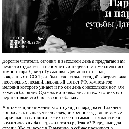
Дорогие читатели, сегодня, в выходной день я предлагаю вам
немного отдохнуть и вспомнить о творчестве замечательного
композитора Давида Тухманова. Для многих из нас,
рожденных в СССР, он был человеком-легендой. Лауреат ряда
престижных премий, народный артист РФ, композитор,
мелодии которого узнают и по сей день с нескольких нот. Он
кажется баловнем Судьбы, но только не для тех, кто знаком с
перипетиями его биографии поближе.
А в таком приближении кто-то увидит парадоксы. Главный
вопрос: как вышло, что человек, искренне создавший самые
лиричные из патриотических песен и самые гражданские из
романтических баллад, оказался за рубежом? В трудные для
страны 90-е он уехал в Германию, а сейчас проживает в