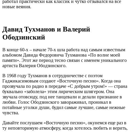
работал практически как классик и чутко отзывался на все
новые веяния.
Давид Тухманов и Валерий
Ободзинский
В конце 60-х – начале 70-х шла работа над самым известным
альбомом Давида Федоровича Тухманова «По волне моей
памяти». Этот же период тесно связан с именем уникального
артиста Валерия Ободзинского.
В 1968 году Тухманов в сотрудничестве с поэтом
Гаджикасимовым создают «Восточную песню». Когда она
прозвучала по радио в передаче «С добрым утром!» — страна
буквально «заболела» этим лирическим шлягером. Она
звучала отовсюду, под нее танцевали и делали признание в
любви. Голос Ободзинского завораживал, проникал в
потайные уголки души, будил самые лучшие, самые нежные
чувства.
Давайте послушаем «Восточную песню», окунемся еще раз в
ту неповторимую атмосферу, когда хотелось любить и верить,