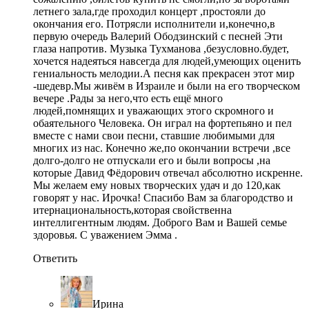
летнего зала,где проходил концерт ,простояли до
окончания его. Потрясли исполнители и,конечно,в
первую очередь Валерий Ободзинский с песней Эти
глаза напротив. Музыка Тухманова ,безусловно.будет,
хочется надеяться навсегда для людей,умеющих оценить
гениальность мелодии.А песня как прекрасен этот мир
-шедевр.Мы живём в Израиле и были на его творческом
вечере .Рады за него,что есть ещё много
людей,помнящих и уважающих этого скромного и
обаятельного Человека. Он играл на фортепьяно и пел
вместе с нами свои песни, ставшие любимыми для
многих из нас. Конечно же,по окончании встречи ,все
долго-долго не отпускали его и были вопросы ,на
которые Давид Фёдорович отвечал абсолютно искренне.
Мы желаем ему новых творческих удач и до 120,как
говорят у нас. Ирочка! Спасибо Вам за благородство и
итернациональность,которая свойственна
интеллигентным людям. Доброго Вам и Вашей семье
здоровья. С уважением Эмма .
Ответить
Ирина