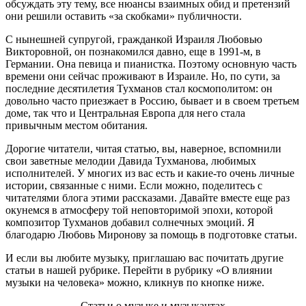
обсуждать эту тему, все нюансы взаимных обид и претензий
они решили оставить «за скобками» публичности.
С нынешней супругой, гражданкой Израиля Любовью
Викторовной, он познакомился давно, еще в 1991-м, в
Германии. Она певица и пианистка. Поэтому основную часть
времени они сейчас проживают в Израиле. Но, по сути, за
последние десятилетия Тухманов стал космополитом: он
довольно часто приезжает в Россию, бывает и в своем третьем
доме, так что и Центральная Европа для него стала
привычным местом обитания.
Дорогие читатели, читая статью, вы, наверное, вспомнили
свои заветные мелодии Давида Тухманова, любимых
исполнителей. У многих из вас есть и какие-то очень личные
истории, связанные с ними. Если можно, поделитесь с
читателями блога этими рассказами. Давайте вместе еще раз
окунемся в атмосферу той неповторимой эпохи, которой
композитор Тухманов добавил солнечных эмоций. Я
благодарю Любовь Миронову за помощь в подготовке статьи.
И если вы любите музыку, приглашаю вас почитать другие
статьи в нашей рубрике. Перейти в рубрику «О влиянии
музыки на человека» можно, кликнув по кнопке ниже.
Статьи о музыке и музыкантах