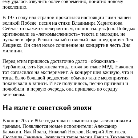
ему удалось озвучить более современно, понятно новому
поколению.
В 1975 году над страной прокатился настоящий гимн нашей
великой Победе, песня на стихи Владимира Харитонова.
Сейчас это кажется невероятным, но поначалу «День Победы»
критиковали за «легкомысленность» текста и мелодии, не
пускали в эфир. Решительный и смелый шаг предпринял Лев
Лещенко. Он спел новое сочинение на концерте в честь Дня
милиции.
Перед этим пришлось достаточно долго «обхаживать»
Чурбанова, зять Брежнева тогда стоял во главе МВД. Наконец,
тот согласился на эксперимент. А концерт шел вживую, что и
тогда было большой редкостью: обычно такие мероприятия
показывали в записи. И все получилось, песню признали и
полюбили, в первую очередь, она пришлась по сердцу
ветеранам.
На излете советской эпохи
В конце 70-х и 80-е годы талант композитора засиял новыми
гранями. Появляются новые исполнители: Александр
Барыкин, Яак Йоала, Николай Носков, Валерий Леонтьев,
Людмила Сенчина. Зазвучали такие песни Давида Тухманова