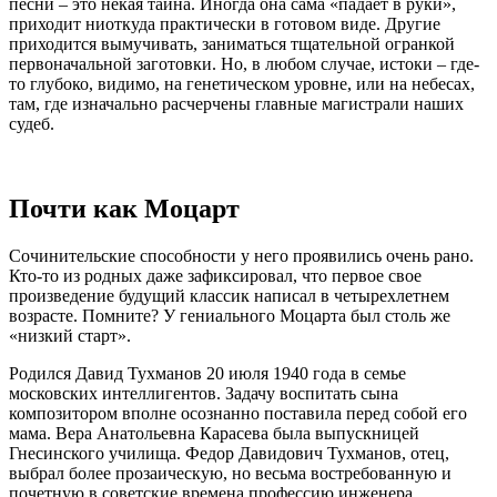
песни – это некая тайна. Иногда она сама «падает в руки»,
приходит ниоткуда практически в готовом виде. Другие
приходится вымучивать, заниматься тщательной огранкой
первоначальной заготовки. Но, в любом случае, истоки – где-
то глубоко, видимо, на генетическом уровне, или на небесах,
там, где изначально расчерчены главные магистрали наших
судеб.
Почти как Моцарт
Сочинительские способности у него проявились очень рано.
Кто-то из родных даже зафиксировал, что первое свое
произведение будущий классик написал в четырехлетнем
возрасте. Помните? У гениального Моцарта был столь же
«низкий старт».
Родился Давид Тухманов 20 июля 1940 года в семье
московских интеллигентов. Задачу воспитать сына
композитором вполне осознанно поставила перед собой его
мама. Вера Анатольевна Карасева была выпускницей
Гнесинского училища. Федор Давидович Тухманов, отец,
выбрал более прозаическую, но весьма востребованную и
почетную в советские времена профессию инженера.