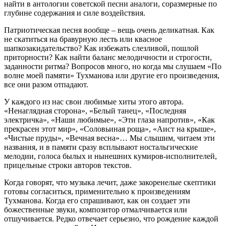
найти в антологии советской песни аналоги, соразмерные по
глубине содержания и силе воздействия.
Патриотическая песня вообще – вещь очень деликатная. Как
не скатиться на бравурную лесть или квасное
шапкозакидательство? Как избежать слезливой, пошлой
приторности? Как найти баланс мелодичности и строгости,
заданности ритма? Вопросов много, но когда мы слушаем «По
волне моей памяти» Тухманова или другие его произведения,
все они разом отпадают.
У каждого из нас свои любимые хиты этого автора.
«Ненаглядная сторона», «Белый танец», «Последняя
электричка», «Наши любимые», «Эти глаза напротив», «Как
прекрасен этот мир», «Соловьиная роща», «Аист на крыше»,
«Чистые пруды», «Вечная весна»… Мы слышим, читаем эти
названия, и в памяти сразу всплывают ностальгические
мелодии, голоса былых и нынешних кумиров-исполнителей,
прицельные строки авторов текстов.
Когда говорят, что музыка лечит, даже закоренелые скептики
готовы согласиться, применительно к произведениям
Тухманова. Когда его спрашивают, как он создает эти
божественные звуки, композитор отмалчивается или
отшучивается. Редко отвечает серьезно, что рождение каждой