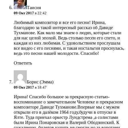
Таисия
09 Окт 2017
в 22:42
Любимый композитор и все его песни! Ирина,
благодарю за такой интересный рассказ об Давиде
Тухманове. Как мало мы знаем о людях, которые стали
для нас целой эпохой. Ведь столько песен его спето, и
каждая из них любимая. С удовольствием прослушала
все видео с его песнями, и такая ностальгия проснулась,
ведь это песни нашей молодости. Спасибо!
Ответить
Борис (Эмма)
09 Окт 2017
в 18:47
Ирина! Спасибо большое за прекрасную статью-
воспоминание о замечательном Человеке и прекрасном
композиторе Давиде Тухманове.Впервые мы с мужем
открыли его в далёком 1964 году,будучи в отпуске в
Ялте. Туда приехал оркестр Лундстрема ,а солистами
были Ирина Понаровская и Валерий Ободзинский. К
сожалению ,билетов купить не смогли,но за воротами