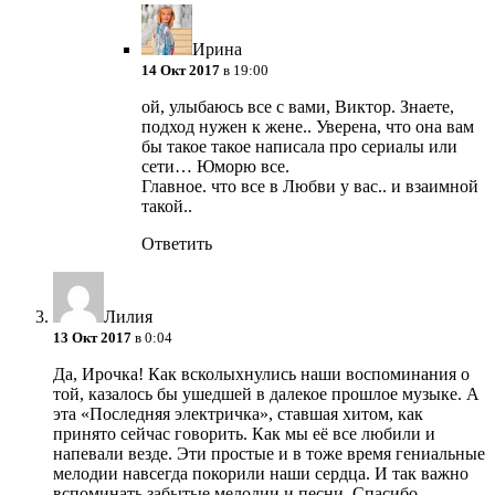
Ирина
14 Окт 2017
в 19:00
ой, улыбаюсь все с вами, Виктор. Знаете,
подход нужен к жене.. Уверена, что она вам
бы такое такое написала про сериалы или
сети…
Юморю все.
Главное. что все в Любви у вас.. и взаимной
такой..
Ответить
Лилия
13 Окт 2017
в 0:04
Да, Ирочка! Как всколыхнулись наши воспоминания о
той, казалось бы ушедшей в далекое прошлое музыке. А
эта «Последняя электричка», ставшая хитом, как
принято сейчас говорить. Как мы её все любили и
напевали везде. Эти простые и в тоже время гениальные
мелодии навсегда покорили наши сердца. И так важно
вспоминать забытые мелодии и песни. Спасибо