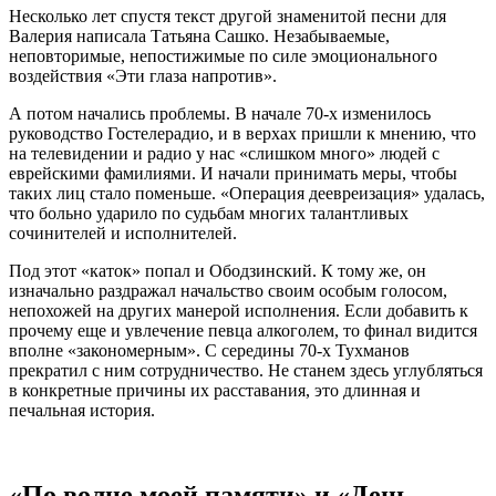
Несколько лет спустя текст другой знаменитой песни для
Валерия написала Татьяна Сашко. Незабываемые,
неповторимые, непостижимые по силе эмоционального
воздействия «Эти глаза напротив».
А потом начались проблемы. В начале 70-х изменилось
руководство Гостелерадио, и в верхах пришли к мнению, что
на телевидении и радио у нас «слишком много» людей с
еврейскими фамилиями. И начали принимать меры, чтобы
таких лиц стало поменьше. «Операция деевреизация» удалась,
что больно ударило по судьбам многих талантливых
сочинителей и исполнителей.
Под этот «каток» попал и Ободзинский. К тому же, он
изначально раздражал начальство своим особым голосом,
непохожей на других манерой исполнения. Если добавить к
прочему еще и увлечение певца алкоголем, то финал видится
вполне «закономерным». С середины 70-х Тухманов
прекратил с ним сотрудничество. Не станем здесь углубляться
в конкретные причины их расставания, это длинная и
печальная история.
«По волне моей памяти» и «День