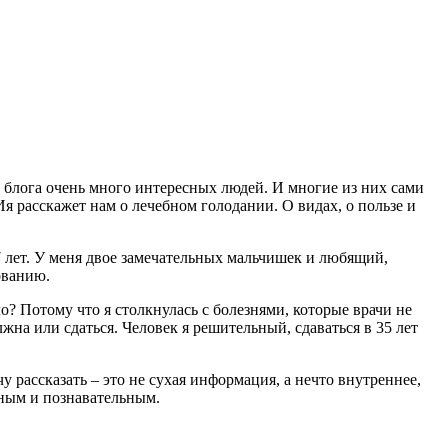
й блога очень много интересных людей. И многие из них сами
Ия расскажет нам о лечебном голодании. О видах, о пользе и
7 лет. У меня двое замечательных мальчишек и любящий,
ованию.
? Потому что я столкнулась с болезнями, которые врачи не
на или сдаться. Человек я решительный, сдаваться в 35 лет
у рассказать – это не сухая информация, а нечто внутреннее,
езным и познавательным.