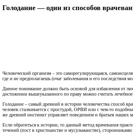
Голодание — один из способов врачева
Человеческий организм – это саморегулирующаяся, самоисцеляющ
где и не предполагаешь (очаг заболевания и его последствия м
Данное понимание должно быть основой для избавления от люб
достижении вышеуказанного по праву можно считать лечебное
Голодание – самый древний в истории человечества способ врач
человек сталкивается с простудой, ОРВИ или с чем-то подобным
же древний инстинкт управляет поведением и братьев наших м
Если обратиться к истории, то данный метод врачевания практ
течений (пост в христианстве и мусульманстве), сторонниками