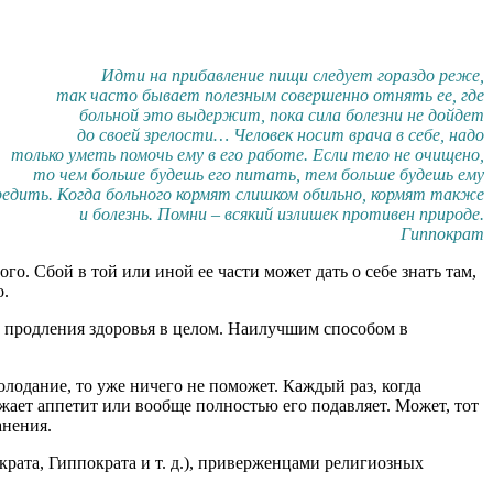
Идти на прибавление пищи следует гораздо реже,
так часто бывает полезным совершенно отнять ее, где
больной это выдержит, пока сила болезни не дойдет
до своей зрелости… Человек носит врача в себе, надо
только уметь помочь ему в его работе. Если тело не очищено,
то чем больше будешь его питать, тем больше будешь ему
редить. Когда больного кормят слишком обильно, кормят также
и болезнь. Помни – всякий излишек противен природе.
Гиппократ
о. Сбой в той или иной ее части может дать о себе знать там,
о.
и продления здоровья в целом. Наилучшим способом в
олодание, то уже ничего не поможет. Каждый раз, когда
ижает аппетит или вообще полностью его подавляет. Может, тот
анения.
крата, Гиппократа и т. д.), приверженцами религиозных