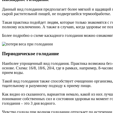
Данный вид голодания предполагает более мягкий и щадящий п
сырой растительной пищей, не подвергшейся термообработке.
Такая практика подойдет людям, которые только знакомятся с 
полному исключению. А также в случаях, когда здоровье не по
Более подробно о схеме каскадного голодания можно ознакоми
Периодическое голодание
Наиболее упрощенный вид голодания. Практика возможна без о
основе. Схема: 16/8, 18/6, 20/4, где в рамках, например, 8-ча
прием воды.
Такой вид голодания также способствует очищению организма
тщательному и разумному подходу к приему пищи.
Как видно из сказанного, вариантов немало, какой из них луч
понимание собственных сил и состояния здоровья на момент гол
голодания – это 3 дня водного.
Чувство голода при водном голодании отпускает по истечении 3