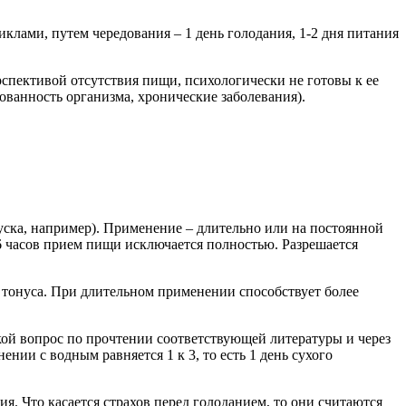
лами, путем чередования – 1 день голодания, 1-2 дня питания
рспективой отсутствия пищи, психологически не готовы к ее
ованность организма, хронические заболевания).
ска, например). Применение – длительно или на постоянной
е 16 часов прием пищи исключается полностью. Разрешается
тонуса. При длительном применении способствует более
акой вопрос по прочтении соответствующей литературы и через
нии с водным равняется 1 к 3, то есть 1 день сухого
я. Что касается страхов перед голоданием, то они считаются