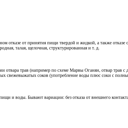
м отказе от принятия пищи твердой и жидкой, а также отказе о
одная, талая, щелочная, структурированная и т. д.
и отвара трав (например по схеме Марвы Оганян, отвар трав с
ных свежевыжатых соков (употребление воды плюс соки с полны
ищи и воды. Бывают вариации: без отказа от внешнего контакта