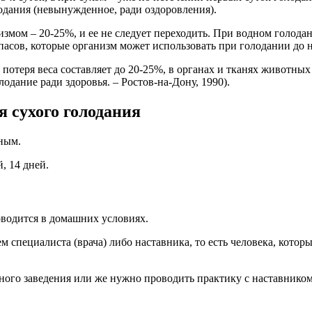
дания (невынужденное, ради оздоровления).
змом – 20-25%, и ее не следует переходить. При водном голодан
пасов, которые организм может использовать при голодании до н
а потеря веса составляет до 20-25%, в органах и тканях животн
лодание ради здоровья. – Ростов-на-Дону, 1990).
 сухого голодания
ным.
, 14 дней.
роводится в домашних условиях.
ем специалиста (врача) либо наставника, то есть человека, кото
ого заведения или же нужно проводить практику с наставником 