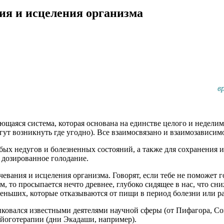
ния и исцеления организма
в
аяся система, которая основана на единстве целого и неделимог
огут возникнуть где угодно). Все взаимосвязано и взаимозависим
ых недугов и болезненных состояний, а также для сохранения 
 дозированное голодание.
евания и исцеления организма. Говорят, если тебе не поможет г
, то просыпается нечто древнее, глубоко сидящее в нас, что сн
еньших, которые отказываются от пищи в период болезни или р
иковался известными деятелями научной сферы (от Пифагора, Со
 йоготерапии (дни Экадаши, например).