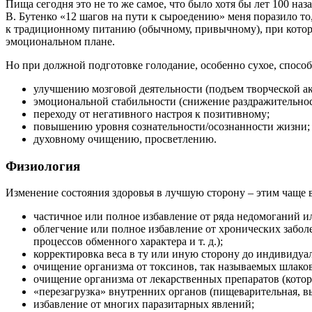
Пища сегодня это не то же самое, что было хотя бы лет 100 
В. Бутенко «12 шагов на пути к сыроедению» меня поразило то
к традиционному питанию (обычному, привычному), при котором
эмоциональном плане.
Но при должной подготовке голодание, особенно сухое, способ
улучшению мозговой деятельности (подъем творческой а
эмоциональной стабильности (снижение раздражительнос
переходу от негативного настроя к позитивному;
повышению уровня сознательности/осознанности жизни;
духовному очищению, просветлению.
Физиология
Изменение состояния здоровья в лучшую сторону – этим чаще в
частичное или полное избавление от ряда недомоганий 
облегчение или полное избавление от хронических забол
процессов обменного характера и т. д.);
корректировка веса в ту или иную сторону до индивидуал
очищение организма от токсинов, так называемых шлаков
очищение организма от лекарственных препаратов (котор
«перезагрузка» внутренних органов (пищеварительная, в
избавление от многих паразитарных явлений;