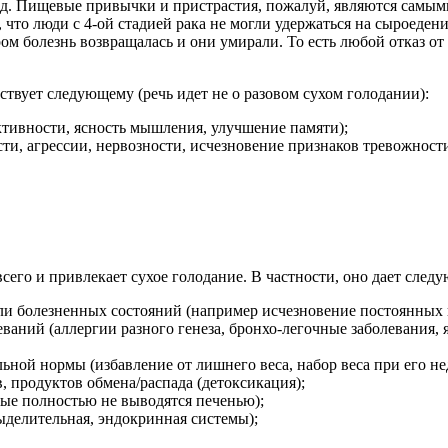
назад. Пищевые привычки и пристрастия, пожалуй, являются сам
, что люди с 4-ой стадией рака не могли удержаться на сыроеде
 болезнь возвращалась и они умирали. То есть любой отказ от 
ствует следующему (речь идет не о разовом сухом голодании):
ктивности, ясность мышления, улучшение памяти);
ти, агрессии, нервозности, исчезновение признаков тревожност
сего и привлекает сухое голодание. В частности, оно дает следу
или болезненных состояний (например исчезновение постоянных 
еваний (аллергии разного генеза, бронхо-легочные заболевания,
ьной нормы (избавление от лишнего веса, набор веса при его не
, продуктов обмена/распада (детоксикация);
ые полностью не выводятся печенью);
ыделительная, эндокринная системы);