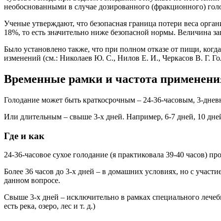
необоснованными в случае дозированного (фракционного) голо
Ученые утверждают, что безопасная граница потери веса органи
18%, то есть значительно ниже безопасной нормы. Величина за
Было установлено также, что при полном отказе от пищи, когд
изменений (см.: Николаев Ю. С., Нилов Е. И., Черкасов В. Г. Го
Временные рамки и частота применения
Голодание может быть краткосрочным – 24-36-часовым, 3-днев
Или длительным – свыше 3-х дней. Например, 6-7 дней, 10 дней
Где и как
24-36-часовое сухое голодание (я практиковала 39-40 часов) п
Более 36 часов до 3-х дней – в домашних условиях, но с участи
данном вопросе.
Свыше 3-х дней – исключительно в рамках специального лечебн
есть река, озеро, лес и т. д.)