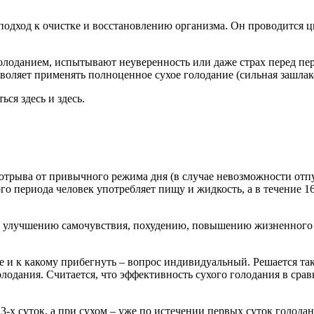
одход к очистке и восстановлению организма. Он проводится цик
голоданием, испытывают неуверенность или даже страх перед пе
зволяет применять полноценное сухое голодание (сильная зашлак
ться
здесь
и
здесь
.
трыва от привычного режима дня (в случае невозможности отпу
сового периода человек употребляет пищу и жидкость, а в течени
, улучшению самочувствия, похудению, повышению жизненного 
ше и к какому прибегнуть – вопрос индивидуальный. Решается т
одания. Считается, что эффективность сухого голодания в сравне
-х суток, а при сухом – уже по истечении первых суток голодани