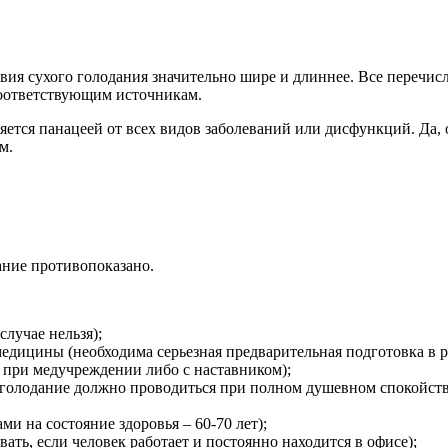
ия сухого голодания значительно шире и длиннее. Все перечисл
соответствующим источникам.
ляется панацеей от всех видов заболеваний или дисфункций. Да, 
м.
ание противопоказано.
случае нельзя);
едицины (необходима серьезная предварительная подготовка в 
 при медучреждении либо с наставником);
 голодание должно проводиться при полном душевном спокойстви
ами на состояние здоровья – 60-70 лет);
ать, если человек работает и постоянно находится в офисе);