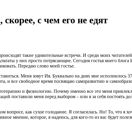
 скорее, с чем его не едят
 происходят такие удивительные встречи. И среди моих читателе
ультаты у них просто потрясающие. Сегодня гостья моего блога 
тиковать. Передаю слово моей гостье.
ставиться. Меня зовут Ия. Буквально на днях мне исполнилось 3
бота, и все свободное время посвящаю саморазвитию и самообраз
тотерапию и физиологию. Почему именно все это меня привлекло
ций поставили меня перед выбором – или я за себя постоять долж
вопросе, как сухое голодание. Я согласилась. Но! То, что я хоч
ивное мнение, которое, я надеюсь, для кого-то из вас будет пол