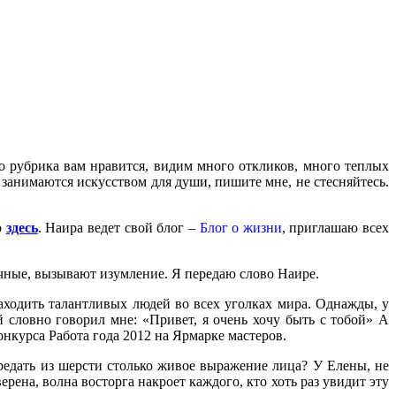
о рубрика вам нравится, видим много откликов, много теплых
 занимаются искусством для души, пишите мне, не стесняйтесь.
о
здесь
. Наира ведет свой блог –
Блог о жизни
, приглашаю всех
чные, вызывают изумление. Я передаю слово Наире.
находить талантливых людей во всех уголках мира. Однажды, у
й словно говорил мне: «Привет, я очень хочу быть с тобой» А
онкурса Работа года 2012 на Ярмарке мастеров.
редать из шерсти столько живое выражение лица? У Елены, не
верена, волна восторга накроет каждого, кто хоть раз увидит эту