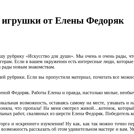
е игрушки от Елены Федоряк
шу рубрику «Искусство для души». Мы очень и очень рады, чт
ггерам. Если в вашем окружении есть интересные люди, которые
м рады новым знакомствам.
ей рубрики. Если вы пропустили материал, почитать все можн
еной Федоряк. Работы Елены и правда, настолько милые, необы
икальная возможность, оставаясь самому на месте, узнавать и 
 поняла, что пропала! На меня смотрел живой…котенок, которы
ельных работ, свалянных из шерсти Елена Федоряк. Победитель к
торга и искреннего изумления! Ну как, как так можно точно пе
ть возможность рассказать об этом удивительном мастере и вам. У