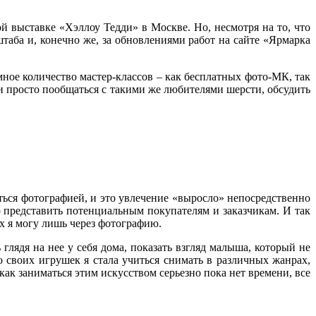
 выставке «Хэллоу Тедди» в Москве. Но, несмотря на то, что
таба и, конечно же, за обновлениями работ на сайте «Ярмарка
ное количество мастер-классов – как бесплатных фото-МК, так
 и просто пообщаться с такими же любителями шерсти, обсудить
аться фотографией, и это увлечение «выросло» непосредственно
 представить потенциальным покупателям и заказчикам. И так
х я могу лишь через фотографию.
глядя на нее у себя дома, показать взгляд малыша, который не
своих игрушек я стала учиться снимать в различных жанрах,
ак заниматься этим искусством серьезно пока нет времени, все