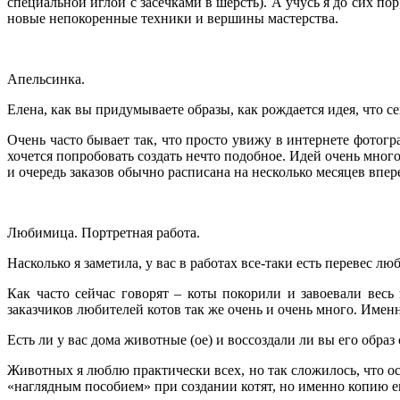
специальной иглой с засечками в шерсть). А учусь я до сих п
новые непокоренные техники и вершины мастерства.
Апельсинка.
Елена, как вы придумываете образы, как рождается идея, что се
Очень часто бывает так, что просто увижу в интернете фотог
хочется попробовать создать нечто подобное. Идей очень много
и очередь заказов обычно расписана на несколько месяцев впер
Любимица. Портретная работа.
Насколько я заметила, у вас в работах все-таки есть перевес 
Как часто сейчас говорят – коты покорили и завоевали весь 
заказчиков любителей котов так же очень и очень много. Имен
Есть ли у вас дома животные (ое) и воссоздали ли вы его обра
Животных я люблю практически всех, но так сложилось, что ос
«наглядным пособием» при создании котят, но именно копию ег