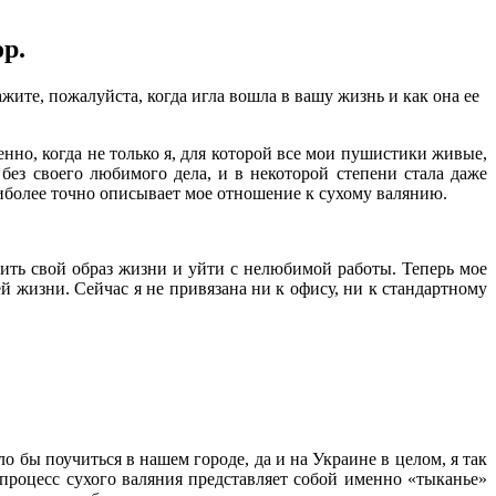
р.
ажите, пожалуйста, когда игла вошла в вашу жизнь и как она ее
нно, когда не только я, для которой все мои пушистики живые,
ез своего любимого дела, и в некоторой степени стала даже
наиболее точно описывает мое отношение к сухому валянию.
нить свой образ жизни и уйти с нелюбимой работы. Теперь мое
ей жизни. Сейчас я не привязана ни к офису, ни к стандартному
о бы поучиться в нашем городе, да и на Украине в целом, я так
(процесс сухого валяния представляет собой именно «тыканье»