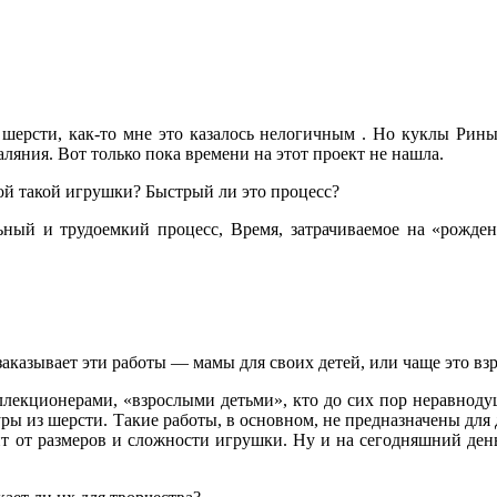
 шерсти, как-то мне это казалось нелогичным . Но куклы Рины
ляния. Вот только пока времени на этот проект не нашла.
ной такой игрушки? Быстрый ли это процесс?
ьный и трудоемкий процесс, Время, затрачиваемое на «рожде
заказывает эти работы — мамы для своих детей, или чаще это в
кционерами, «взрослыми детьми», кто до сих пор неравнодушен
уры из шерсти. Такие работы, в основном, не предназначены дл
т от размеров и сложности игрушки. Ну и на сегодняшний ден