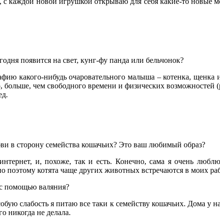
ор, с каждой новой игрушкой открываю для себя какие-то новые м
годня появится на свет, кунг-фу панда или бельчонок?
рафию какого-нибудь очаровательного малыша – котенка, щенка и
, больше, чем свободного времени и физических возможностей (ру
ед.
любви в сторону семейства кошачьих? Это ваш любимый образ?
интернет, и, похоже, так и есть. Конечно, сама я очень любл
но поэтому котята чаще других животных встречаются в моих раб
з с помощью валяния?
обую слабость я питаю все таки к семейству кошачьих. Дома у н
о никогда не делала.