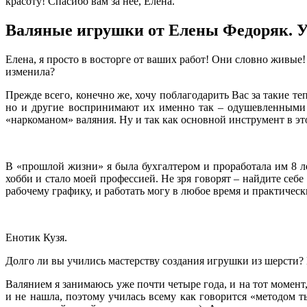
красоту! Спасибо вам за нее, Елена.
Валяные игрушки от Елены Федоряк. У
Елена, я просто в восторге от ваших работ! Они словно живые! 
изменила?
Прежде всего, конечно же, хочу поблагодарить Вас за такие т
но и другие воспринимают их именно так – одушевленными и
«наркоманом» валяния. Ну и так как основной инструмент в эт
В «прошлой жизни» я была бухгалтером и проработала им 8 ле
хобби и стало моей профессией. Не зря говорят – найдите себе
рабочему графику, и работать могу в любое время и практически 
Енотик Кузя.
Долго ли вы учились мастерству создания игрушки из шерсти?
Валянием я занимаюсь уже почти четыре года, и на тот момент,
и не нашла, поэтому училась всему как говорится «методом т