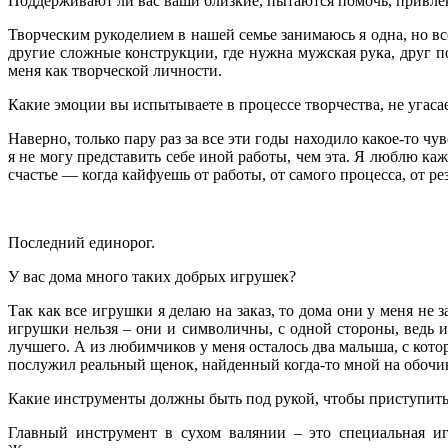
Поддерживают ли вас ваши близкие, пытаются помочь, привлек
Творческим рукоделием в нашей семье занимаюсь я одна, но в
другие сложные конструкции, где нужна мужская рука, друг 
меня как творческой личности.
Какие эмоции вы испытываете в процессе творчества, не угасае
Наверно, только пару раз за все эти годы находило какое-то чу
я не могу представить себе иной работы, чем эта. Я люблю ка
счастье — когда кайфуешь от работы, от самого процесса, от р
Последний единорог.
У вас дома много таких добрых игрушек?
Так как все игрушки я делаю на заказ, то дома они у меня не 
игрушки нельзя – они и символичны, с одной стороны, ведь и
лучшего. А из любимчиков у меня осталось два малыша, с кото
послужил реальный щенок, найденный когда-то мной на обочине 
Какие инструменты должны быть под рукой, чтобы приступить
Главный инструмент в сухом валянии – это специальная иг