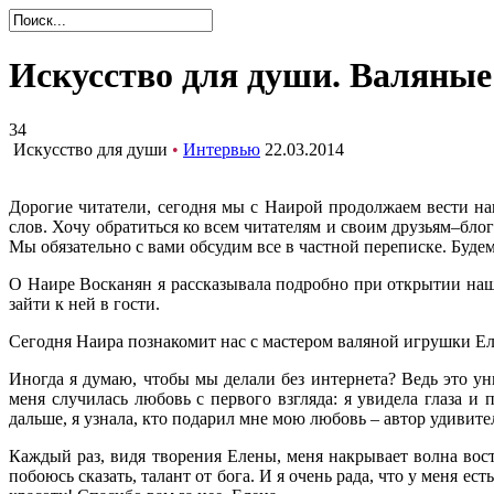
Искусство для души. Валяны
34
Искусство для души
•
Интервью
22.03.2014
Дорогие читатели, сегодня мы с Наирой продолжаем вести на
слов. Хочу обратиться ко всем читателям и своим друзьям–бло
Мы обязательно с вами обсудим все в частной переписке. Буде
О Наире Восканян я рассказывала подробно при открытии наш
зайти к ней в гости.
Сегодня Наира познакомит нас с мастером валяной игрушки Ел
Иногда я думаю, чтобы мы делали без интернета? Ведь это ун
меня случилась любовь с первого взгляда: я увидела глаза и
дальше, я узнала, кто подарил мне мою любовь – автор удивит
Каждый раз, видя творения Елены, меня накрывает волна вос
побоюсь сказать, талант от бога. И я очень рада, что у меня ес