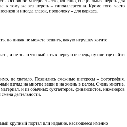
ть. Основной материал – это, конечно, специальная шерсть для
, к тому же эта шерсть – гипоаллергенна. Кроме того, часто
сиков и иногда глазок, проволоку – для каркаса.
ать, но никак не можете решить, какую игрушку хотите
ть, и не знаю что выбрать в первую очередь, ну или где найти
димо, не хватало. Появились смежные интересы – фотография,
новый взгляд на многие вещи и на жизнь в целом. Очень многие,
от материал, и из обычных бухгалтеров, финансистов, инженеров
 смена деятельности.
самый крупный портал или издание, касающееся именно