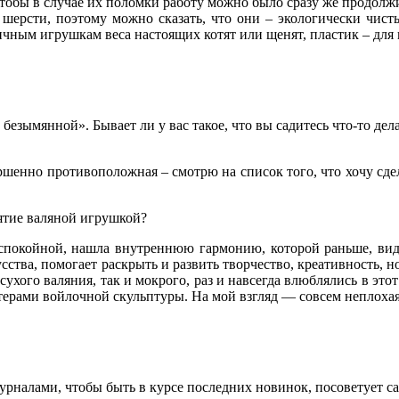
чтобы в случае их поломки работу можно было сразу же продолжи
шерсти, поэтому можно сказать, что они – экологически чистые
ым игрушкам веса настоящих котят или щенят, пластик – для но
безымянной». Бывает ли у вас такое, что вы садитесь что-то дел
ршенно противоположная – смотрю на список того, что хочу сдела
нятие валяной игрушкой?
ее спокойной, нашла внутреннюю гармонию, которой раньше, ви
сства, помогает раскрыть и развить творчество, креативность, 
 сухого валяния, так и мокрого, раз и навсегда влюблялись в эт
терами войлочной скульптуры. На мой взгляд — совсем неплохая
урналами, чтобы быть в курсе последних новинок, посоветует 