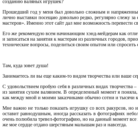
созданию валяных игрушек?
Прошедший год у меня был довольно сложным и напряженным в
лично выставки посещаю довольно редко, регулярно слежу за 
мастеров». Именно этот сайт дал мне возможность перевести с
Его же рекомендую всем начинающим хэнд-мейдерам как отличн
и записаться на занятия к мастерам из различных городов, пр
технические вопросы, поделиться своим опытом или спросить 
Там, куда зовет душа!
Занимаетесь ли вы еще каким-то видом творчества или ваше с
С удовольствием пробую себя в различных видах творчества – 
из занятия сухим валянием. В определенный момент я поняла
как между мной и моими заказчиками обычно сотни и тысячи ки
Мне важно не только показать игрушку со всех ракурсов, но и
оставит равнодушным, иногда рассказать в фотографиях неб
очень полюбила тревел-фотографию, но на данный момент все ж
же мое сердце отдано шерстяным малышам раз и навсегда.