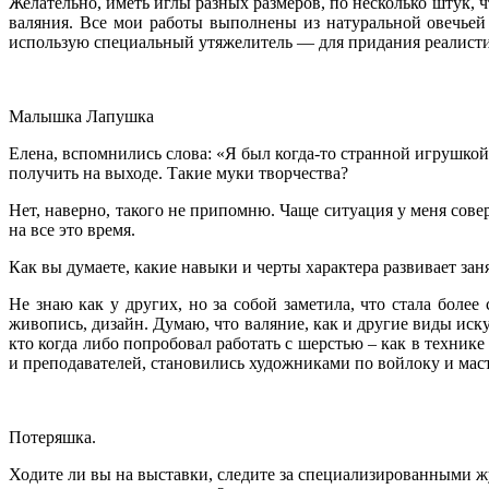
Желательно, иметь иглы разных размеров, по несколько штук, 
валяния. Все мои работы выполнены из натуральной овечьей 
использую специальный утяжелитель — для придания реалистичн
Малышка Лапушка
Елена, вспомнились слова: «Я был когда-то странной игрушкой 
получить на выходе. Такие муки творчества?
Нет, наверно, такого не припомню. Чаще ситуация у меня сове
на все это время.
Как вы думаете, какие навыки и черты характера развивает за
Не знаю как у других, но за собой заметила, что стала бол
живопись, дизайн. Думаю, что валяние, как и другие виды иску
кто когда либо попробовал работать с шерстью – как в технике
и преподавателей, становились художниками по войлоку и мас
Потеряшка.
Ходите ли вы на выставки, следите за специализированными ж