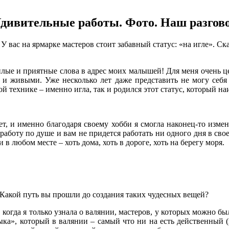
дивительные работы. Фото. Наш разгово
У вас на ярмарке мастеров стоит забавный статус: «на игле». Ск
еплые и приятные слова в адрес моих малышей! Для меня очень це
 живыми. Уже несколько лет даже представить не могу себя б
ой технике – именно игла, так и родился этот статус, который 
т, и именно благодаря своему хобби я смогла наконец-то изме
 работу по душе и вам не придется работать ни одного дня в сво
в любом месте – хоть дома, хоть в дороге, хоть на берегу моря.
 Какой путь вы прошли до создания таких чудесных вещей?
 когда я только узнала о валянии, мастеров, у которых можно был
ыка», который в валянии – самый что ни на есть действенный 