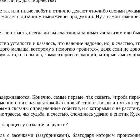
ает ли их для творчества?
се так или иначе любят и отлично делают что-либо своими рукам
помогает с дизайном имиджевой продукции. Ну а самой главной
т ли страсть, всегда ли вы счастливы заниматься заказом или б
вство усталости и казалось, что валяние надоело, но, к счастью,
ждого малыша, которому я помогаю «родится», даже если не довол
езультата, от отзывов, комментариев и эмоций, которые я могу п
задерживаются. Конечно, самые первые, так сказать, «проба пера
менно с них начался какой-то новый этап в жизни и путь к вер
рыми связаны определенные события, и с которыми я не расстан
трассы, чья судьба, к счастью, сложилась удачно и енотик Кузя,
 к процессу создания игрушки?
ла с засечками (зазубринками), благодаря которым происходи