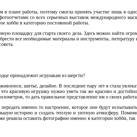
 плане работы, поэтому смогла принять участие лишь в одной
фотоотчетами со всех серьезных выставок международного масш
вое хобби в категорию постоянной работы.
ую площадку для старта своего дела. Здесь можно найти огром
иобрести все необходимые материалы и инструменты, литературу
совета.
ердце принадлежит игрушкам из шерсти?
живописи, шитье, дизайне. В последние пару лет я стала увлек
, что красивую игрушку нужно уметь так же красиво и достойно
лометров, то дать правильное представление им о своих работа
 передать именно то настроение, которое они будут испытывать 
ольшую историю и создать теплую и уютную атмосферу. Помимо 
е решила оставить фотографию именно в категории хобби, так к