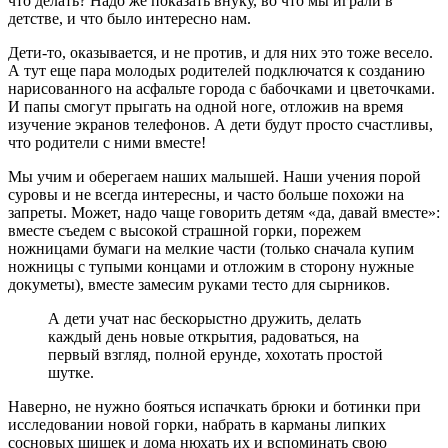
что делать? Надо же показать внуку, во что мы играли в
детстве, и что было интересно нам.
Дети-то, оказывается, и не против, и для них это тоже весело.
А тут еще пара молодых родителей подключатся к созданию
нарисованного на асфальте города с бабочками и цветочками.
И папы смогут прыгать на одной ноге, отложив на время
изучение экранов телефонов. А дети будут просто счастливы,
что родители с ними вместе!
Мы учим и оберегаем наших малышей. Наши учения порой
суровы и не всегда интересны, и часто больше похожи на
запреты. Может, надо чаще говорить детям «да, давай вместе»:
вместе съедем с высокой страшной горки, порежем
ножницами бумаги на мелкие части (только сначала купим
ножницы с тупыми концами и отложим в сторону нужные
докуметы), вместе замесим руками тесто для сырников.
А дети учат нас бескорыстно дружить, делать
каждый день новые открытия, радоваться, на
первый взгляд, полной ерунде, хохотать простой
шутке.
Наверно, не нужно бояться испачкать брюки и ботинки при
исследовании новой горки, набрать в карманы липких
сосновых шишек и дома нюхать их и вспоминать свою