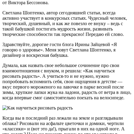
от Виктора Бессонова.
Светлана Шоптенко, автор сегодняшней статьи, всегда
активно участвует в конкурсных статьях. Чудесный человек,
творческий, душевный, и как же повезло ее внуку – ведь с
такой бабушкой постигать мудрость жизни, развивать
творческие способности так прекрасно! Передаю ей слово.
Здравствуйте, дорогие гости блога Ирины Зайцевой «Я
говорю о здоровье». Меня зовут Светлана Шоптенко, я
дизайнер и воскресная бабушка.
Думала, как назвать свое небольшое сочинение про свои
взаимоотношения с внуком, и решила: «Как научиться
рисовать радость». А учиться-то и не нужно, нужно
попробовать вспомнить себя, свои ощущения в детстве —
вкус первого мороженого на лавочке в парке весной после
зимы, хрупкие лапки жука на ладони, радость от ветра в лицо,
когда впервые смог самостоятельно поехать на велосипеде.
Когда вы в последний раз лежали на земле и разглядывали
облака? Рисовали на асфальте цветочки и домики, чертили
«классики» и (вот это да!), прыгали в них на одной ноге. А