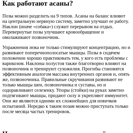
Как работают асаны?
Позы можно разделить на 9 типов. Асаны на баланс влияют
на центральную нервную систему, заметно улучшат ее работу.
Наклон (иначе «собака») служит перерывом на отдых.
Перевернутые позы улучшают кровообращение и
омолаживают позвоночник.
Упражнения лежа не только стимулируют концентрацию, но и
развивают поперечнополосатые мышцы. Позы в сидячем
положении хорошо практиковать тем, у кого есть проблемы с
варикозом. Наклоны полустоя также благотворно влияют на
позвоночник и тренируют сухожилия. Прогибы становятся
эффективным аналогом массажа внутренних органов и, опять
же, позвоночника. Правильные скручивания развивают не
только мышцы шеи, позвоночника и суставы, но и
оздоравливают селезенку. Упоры (стойки) на руках заметно
подтягивают мышцы, придают силу и укрепляют иммунитет.
Они же являются одними их сложнейших для новичков
испытаний. Нередко к таким позам можно приступать только
после месяца частых тренировок.