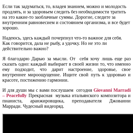
Если так задуматься, то, владея знанием, можно и молодость
продлять, и за здоровьем следить без необходимости тратить
на это какие-то заоблачные суммы. Дорогие, следите за
внутренним равновесием и состоянием организма, и все будет
хорошо.
Надеюсь, здесь каждый почерпнул что-то важное для себя.
Как говорится, дала не рыбу, а удочку. Но не это ли
действительно важно?
Я благодарю Дарью за мысли. От
себя хочу лишь еще раз
сказать одно: каждый выбирает в своей жизни то, что именно
ему подходит, что дарит настроение, здоровье, свое
внутреннее мироощущение. Ищите свой путь к здоровью и
красоте, постижению гармонии.
И для души мы с вами послушаем
сегодня
Giovanni Marradi
– Peacefully
Прекрасная
музыка итальянского композитора и
пианиста, аранжировщика, преподавателя Джованни
Марради. Чудесный видеоряд.