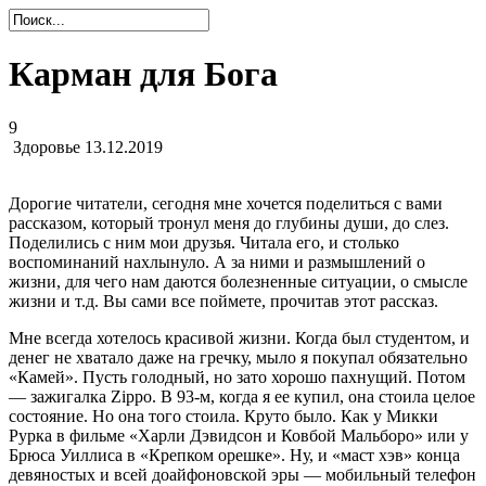
Карман для Бога
9
Здоровье
13.12.2019
Дорогие читатели, сегодня мне хочется поделиться с вами
рассказом, который тронул меня до глубины души, до слез.
Поделились с ним мои друзья. Читала его, и столько
воспоминаний нахлынуло. А за ними и размышлений о
жизни, для чего нам даются болезненные ситуации, о смысле
жизни и т.д. Вы сами все поймете, прочитав этот рассказ.
Мне всегда хотелось красивой жизни. Когда был студентом, и
денег не хватало даже на гречку, мыло я покупал обязательно
«Камей». Пусть голодный, но зато хорошо пахнущий. Потом
— зажигалка Zippo. В 93-м, когда я ее купил, она стоила целое
состояние. Но она того стоила. Круто было. Как у Микки
Рурка в фильме «Харли Дэвидсон и Ковбой Мальборо» или у
Брюса Уиллиса в «Крепком орешке». Ну, и «маст хэв» конца
девяностых и всей доайфоновской эры — мобильный телефон