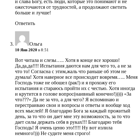
и слава Богу, есть люди, которые это понимают и не
ожесточаются от трудностей, а продолжают светить
больше и лучше!
Ответить
Ольга
10 Янв 2020
в 8:51
Вот читала и слезы….. Хотя в конце все хорошо!
Да,да,да!!!! Испытания даются нам для чего то, а не за
что то! Согласна с этим,жаль что раньше об этом не
думала! Хотя наверное все происходит вовремя….. Меня
Господь тоже не обошел (рак!) и я прохожу его
испытания и стараюсь пройти их с честью. Хотя иногда
и крутится в голове вопрос(наивный конечно!))))) «За
что???» Да не за что, а для чего? Я вспоминаю и
перестраиваю свои и вопросы и ответы и вообще ход
всех мыслей! Я благодарю Бога за каждый прожитый
день, за то что он дает мне эту возможность, за то что
дает силы держать себя в руках!!! Благодарю тебя
Господь! Я очень ценю это!!!!! Ну вот излила
немного!))) Не судите меня строго!