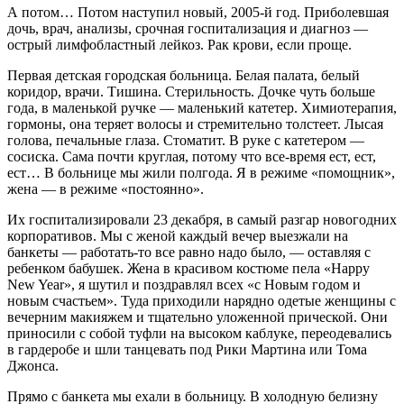
А потом… Потом наступил новый, 2005-й год. Приболевшая
дочь, врач, анализы, срочная госпитализация и диагноз —
острый лимфобластный лейкоз. Рaк крови, если проще.
Первая детская городская больница. Белая палата, белый
коридор, врачи. Тишина. Стерильность. Дочке чуть больше
года, в маленькой ручке — маленький катетер. Химиотерапия,
гормоны, она теряет волосы и стремительно толстеет. Лысая
голова, печальные глаза. Стоматит. В руке с катетером —
сосиска. Сама почти круглая, потому что все-время ест, ест,
ест… В больнице мы жили полгода. Я в режиме «помощник»,
жена — в режиме «постоянно».
Их госпитализировали 23 декабря, в самый разгар новогодних
корпоративов. Мы с женой каждый вечер выезжали на
банкеты — работать-то все равно надо было, — оставляя с
ребенком бабушек. Жена в красивом костюме пела «Happy
New Year», я шутил и поздравлял всех «с Новым годом и
новым счастьем». Туда приходили нарядно одетые женщины с
вечерним макияжем и тщательно уложенной прической. Они
приносили с собой туфли на высоком каблуке, переодевались
в гардеробе и шли танцевать под Рики Мартина или Тома
Джонса.
Прямо с банкета мы ехали в больницу. В холодную белизну