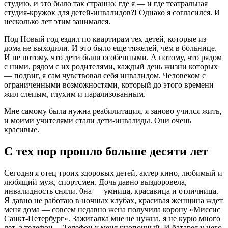
студию, и это было так странно: где я — и где театральная
студия-кружок для детей-инвалидов?! Однако я согласился. И
несколько лет этим занимался.
Под Новый год ездил по квартирам тех детей, которые из
дома не выходили. И это было еще тяжелей, чем в больнице.
И не потому, что дети были особенными. А потому, что рядом
с ними, рядом с их родителями, каждый день жизни которых
— подвиг, я сам чувствовал себя инвалидом. Человеком с
ограниченными возможностями, который до этого времени
жил слепым, глухим и парализованным.
Мне самому была нужна реабилитация, я заново учился жить,
и моими учителями стали дети-инвaлиды. Они очень
красивые.
С тех пор прошло больше десяти лет
Сегодня я отец троих здоровых детей, актер кино, любимый и
любящий муж, спортсмен. Дочь давно выздоровела,
инвалидность сняли. 0на — умница, красавица и отличница.
Я давно не работаю в ночных клубах, красивая женщина ждет
меня дома — совсем недавно жена получила корону «Миссис
Санкт-Петербург». Зажигалка мне не нужна, я не курю много
лет, а телефон… Телефон у меня кнопочный. И батарея у него