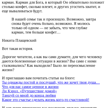
карман. Карман для Бога, в который Он обязательно положит
столько конфет, сколько влезет, и других угостить хватит, и
еще вываливаться будут.
В нашей семье так и произошло. Возможно, завтра
снова будет очень больно, возможно. Я молюсь
только об одном — не забыть, что чем глубже
карман, тем больше конфет…
Никита Плащевский
Вот такая история.
Дорогие читатели, а как вы сами думаете, для чего человеку
даются болезненные ситуации в жизни? Вы сами с ними
сталкивались? Как выходили? Было ли переосмысление
жизни?
И приглашаю вам почитать статьи на блоге:
Ты однажды постой и послушай, что же хочет твоя душа…
Что для нас самое ценное в жизни
Ли Кэрол. «Путешествие домой»
Танцуй со мной до конца любви
Какое это счастье сделать жизнь кого-то счастливой!
И для души приглашаю вас послушать музыку, прочитать