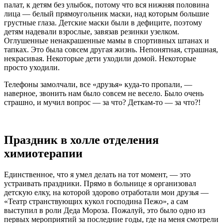
палат, к детям без улыбок, потому что вся нижняя половина
лица — белый прямоугольник маски, над которым большие
грустные глаза. Детские маски были в дефиците, поэтому
детям надевали взрослые, завязав резинки узелком.
Оглушенные ненакрашенные мамы в спортивных штанах и
тапках. Это была совсем другая жизнь. Непонятная, страшная,
некрасивая. Некоторые дети уходили домой. Некоторые
просто уходили.
Телефоны замолчали, все «друзья» куда-то пропали, —
наверное, звонить нам было совсем не весело. Было очень
страшно, и мучил вопрос — за что? Деткам-то — за что?!
Праздник в холле отделения
химиотерапии
Единственное, что я умел делать на тот момент, — это
устраивать праздники. Прямо в больнице я организовал
детскую елку, на которой здорово отработали мои друзья —
«Театр странствующих кукол господина Пежо», а сам
выступил в роли Деда Мороза. Пожалуй, это было одно из
первых мероприятий за последние годы, где на меня смотрели