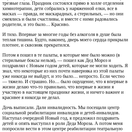
трезвые глаза. Праздник состоялся прямо в холле отделения
химиотерапии, дети собрались у наряженной елки, все в
масках — правда, не маскарадных, а стерильных, — но они
смеялись и были счастливы, и вместе с ними радовались
родители, и это было… Красиво.
И тихо. Впервые за многие годы без алкоголя в душе была
теплая тишина. Будто, наконец, дверь моего сердца прикрыли
плотнее, и сквозняк прекратился.
Потом я пошел в те палаты, в которые мне было можно (в
стерильные боксы нельзя), — пошел как Дед Мороз и
поздравлял с Новым годом детей, которые не могли ходить. Я
знал, что некоторые из них почти наверняка из этой палаты
уже никогда не выйдут, и это было… непросто. Если честно
— тяжело. И страшно. Но… было ощущение, что я впервые в
жизни делаю что-то правильно, что впервые в жизни я
участвую в настоящем празднике жизни, и ничего важнее и
красивее я никогда не делал.
Дочь выписали. Дали инвалидность. Мы посещали центр
социальной реабилитации инвалидов и детей-инвалидов.
Наступал очередной Новый год, я предложил поздравить
детей и опять выступил в роли Деда Мороза. А потом меня
попросили вести в этом центре реабилитации театральную