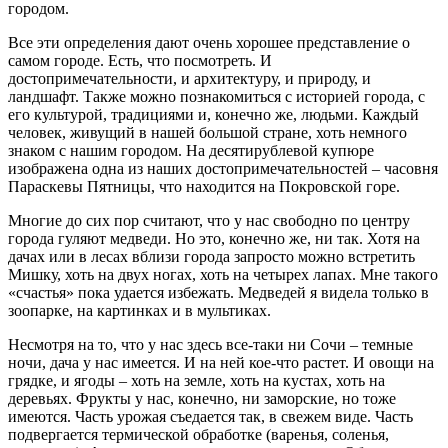
городом.
Все эти определения дают очень хорошее представление о
самом городе. Есть, что посмотреть. И
достопримечательности, и архитектуру, и природу, и
ландшафт. Также можно познакомиться с историей города, с
его культурой, традициями и, конечно же, людьми. Каждый
человек, живущий в нашей большой стране, хоть немного
знаком с нашим городом. На десятирублевой купюре
изображена одна из наших достопримечательностей – часовня
Параскевы Пятницы, что находится на Покровской горе.
Многие до сих пор считают, что у нас свободно по центру
города гуляют медведи. Но это, конечно же, ни так. Хотя на
дачах или в лесах вблизи города запросто можно встретить
Мишку, хоть на двух ногах, хоть на четырех лапах. Мне такого
«счастья» пока удается избежать. Медведей я видела только в
зоопарке, на картинках и в мультиках.
Несмотря на то, что у нас здесь все-таки ни Сочи – темные
ночи, дача у нас имеется. И на ней кое-что растет. И овощи на
грядке, и ягоды – хоть на земле, хоть на кустах, хоть на
деревьях. Фрукты у нас, конечно, ни заморские, но тоже
имеются. Часть урожая съедается так, в свежем виде. Часть
подвергается термической обработке (варенья, соленья,