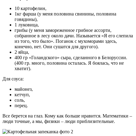
10 картофелин,
1кг фарша (у меня половина свинины, половина
говядины),
1 луковица,
грибы (у меня замореженное грибное ассорти,
собранное в лесу около дачи. Называется «Я его слепила
из того, что было». Поганок с мухоморами здесь,
конечно, нет. Они сушатся для другого).
2 яйца,
400 гр «Голандского» сыра, сделанного в Белоруссии.
(400 гр. много, половина осталась. Я боялась, что не
хватит).
Для соуса:
майонез,
кетчуп,
соль,
перец.
Все берется на глаз. Кому как больше нравится. Математики –
люди точные, а мы, физики – люди приблизительные.