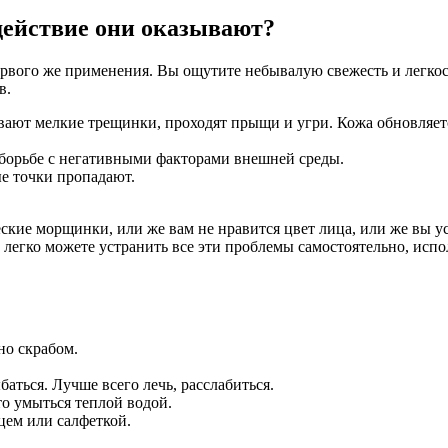
 действие они оказывают?
рвого же применения. Вы ощутите небывалую свежесть и легкост
в.
ают мелкие трещинки, проходят прыщи и угри. Кожа обновляетс
 борьбе с негативными факторами внешней среды.
е точки пропадают.
ческие морщинки, или же вам не нравится цвет лица, или же вы 
 легко можете устранить все эти проблемы самостоятельно, исп
но скрабом.
аться. Лучше всего лечь, расслабиться.
то умыться теплой водой.
цем или салфеткой.