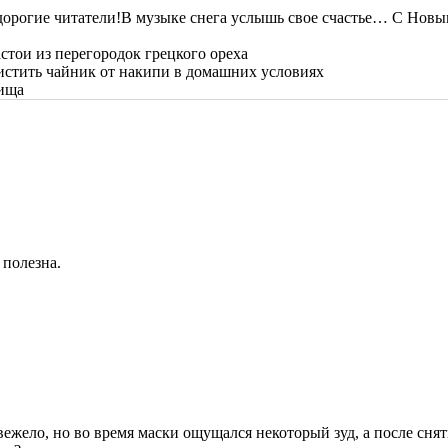
В музыке снега услышь свое счастье… С Новым
стои из перегородок грецкого ореха
истить чайник от накипи в домашних условиях
пища
 полезна.
жело, но во время маски ощущался некоторый зуд, а после снят