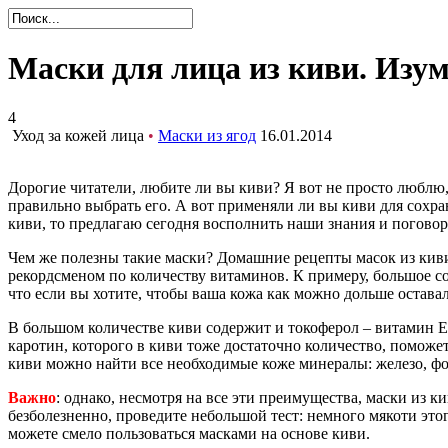
Маски для лица из киви. Изу
4
Уход за кожей лица
•
Маски из ягод
16.01.2014
Дорогие читатели, любите ли вы киви? Я вот не просто люблю,
правильно выбрать его. А вот применяли ли вы киви для сохра
киви, то предлагаю сегодня восполнить наши знания и поговор
Чем же полезны такие маски? Домашние рецепты масок из киви 
рекордсменом по количеству витаминов. К примеру, большое с
что если вы хотите, чтобы ваша кожа как можно дольше оставал
В большом количестве киви содержит и токоферол – витамин Е, 
каротин, которого в киви тоже достаточно количество, поможе
киви можно найти все необходимые коже минералы: железо, фо
Важно
: однако, несмотря на все эти преимущества, маски из 
безболезненно, проведите небольшой тест: немного мякоти этог
можете смело пользоваться масками на основе киви.