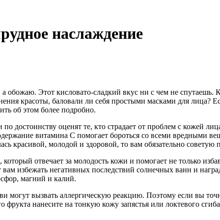
мрудное наслаждение
 а обожаю. Этот кисловато-сладкий вкус ни с чем не спутаешь. 
нения красоты, баловали ли себя простыми масками для лица? Ес
ить об этом более подробно.
по достоинству оценят те, кто страдает от проблем с кожей лиц
одержание витамина С помогает бороться со всеми вредными ве
ась красивой, молодой и здоровой, то вам обязательно советую 
который отвечает за молодость кожи и помогает не только избав
т вам избежать негативных последствий солнечных ванн и награ
сфор, магний и калий.
киви могут вызвать аллергическую реакцию. Поэтому если вы точн
о фрукта нанесите на тонкую кожу запястья или локтевого сгиба