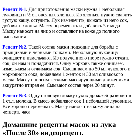
Рецепт №1
. Для приготовления маски нужна 1 небольшая
луковица и ½ ст. овсяных хлопьев. Из хлопьев нужно сварить
густую кашу, остудить. Лук измельчить, выжать из него сок,
добавить хлопья. Массу перемешать и добавить 5 г меда.
Маску наносят на лицо и оставляют на коже до полного
высыхания.
Рецепт №2
. Такой состав маски подходит для борьбы с
прыщиками и черными точками. Небольшую луковицу
очищают и измельчают. Из полученного пюре нужно отжать
сок, он нам и понадобится. Одну морковь также очищаем,
измельчаем и отжимаем сок. Смешиваем по 50 мл лукового и
морковного сока, добавляем 1 желток и 30 мл оливкового
масла. Массу наносим легкими массирующими движениями,
аккуратно втирая ее. Смывают состав через 20 минут.
Рецепт №3
. Одну столовую ложку сухих дрожжей разводят в
1 ст.л. молока. В смесь добавляют сок 1 небольшой луковицы.
Все хорошо перемешать. Массу наносят на кожу лица на
четверть часа.
Домашние рецепты масок из лука
«После 30» видеорецепт.