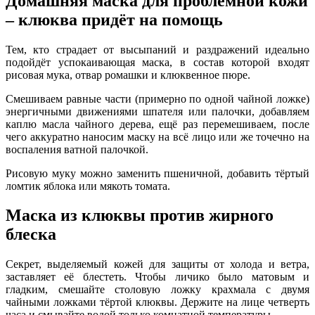
Домашняя маска для проблемной кожи
– клюква придёт на помощь
Тем, кто страдает от высыпаний и раздражений идеально
подойдёт успокаивающая маска, в состав которой входят
рисовая мука, отвар ромашки и клюквенное пюре.
Смешиваем равные части (примерно по одной чайной ложке)
энергичными движениями шпателя или палочки, добавляем
каплю масла чайного дерева, ещё раз перемешиваем, после
чего аккуратно наносим маску на всё лицо или же точечно на
воспаления ватной палочкой.
Рисовую муку можно заменить пшеничной, добавить тёртый
ломтик яблока или мякоть томата.
Маска из клюквы против жирного
блеска
Секрет, выделяемый кожей для защиты от холода и ветра,
заставляет её блестеть. Чтобы личико было матовым и
гладким, смешайте столовую ложку крахмала с двумя
чайными ложками тёртой клюквы. Держите на лице четверть
часа и смывайте водой только комнатной температуры.