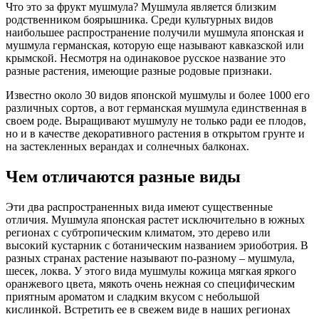
Что это за фрукт мушмула? Мушмула является близким
родственником боярышника. Среди культурных видов
наибольшее распространение получили мушмула японская и
мушмула германская, которую еще называют кавказской или
крымской. Несмотря на одинаковое русское название это
разные растения, имеющие разные родовые признаки.
Известно около 30 видов японской мушмулы и более 1000 его
различных сортов, а вот германская мушмула единственная в
своем роде. Выращивают мушмулу не только ради ее плодов,
но и в качестве декоративного растения в открытом грунте и
на застекленных верандах и солнечных балконах.
Чем отличаются разные виды
Эти два распространенных вида имеют существенные
отличия. Мушмула японская растет исключительно в южных
регионах с субтропическим климатом, это дерево или
высокий кустарник с ботаническим названием эриоботрия. В
разных странах растение называют по-разному – мушмула,
шесек, локва. У этого вида мушмулы кожица мягкая яркого
оранжевого цвета, мякоть очень нежная со специфическим
приятным ароматом и сладким вкусом с небольшой
кислинкой. Встретить ее в свежем виде в наших регионах