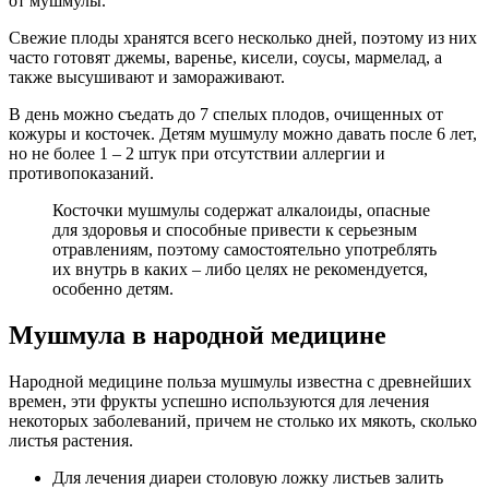
от мушмулы.
Свежие плоды хранятся всего несколько дней, поэтому из них
часто готовят джемы, варенье, кисели, соусы, мармелад, а
также высушивают и замораживают.
В день можно съедать до 7 спелых плодов, очищенных от
кожуры и косточек. Детям мушмулу можно давать после 6 лет,
но не более 1 – 2 штук при отсутствии аллергии и
противопоказаний.
Косточки мушмулы содержат алкалоиды, опасные
для здоровья и способные привести к серьезным
отравлениям, поэтому самостоятельно употреблять
их внутрь в каких – либо целях не рекомендуется,
особенно детям.
Мушмула в народной медицине
Народной медицине польза мушмулы известна с древнейших
времен, эти фрукты успешно используются для лечения
некоторых заболеваний, причем не столько их мякоть, сколько
листья растения.
Для лечения диареи столовую ложку листьев залить