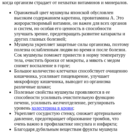
когда организм страдает от нехватки витаминов и минералов.
Оранжевый цвет мушмулы японской обусловлен
высоким содержанием каротина, провитамина А. Это
жирорастворимый витамин, он важен для всех органов
и систем, но особая его ценность в способности
улучшать зрение, предотвращать развитие катаракты и
других глазных болезней;
Мушмула укрепляет защитные силы организма, поэтому
полезна ослабленным людям во время и после болезни.
Сок мушмулы поможет привести в норму температуру
тела, очистить бронхи от мокроты, а мякоть с медом
снимет воспаление в горле;
Большое количество клетчатки способствует очищению
кишечника, усиливает пищеварение, улучшает
микрофлору кишечника, выводит из организма
различные шлаки;
Полезные свойства мушмулы проявляются в ее
способности усиливать очистительную функцию
печени, усиливать желчеотделение, регулировать
уровень
холестерина в крови
;
Укрепляет сосудистую стенку, снижает артериальное
давление, предотвращает образование тромбов, что
очень важно в профилактике инсульта и инфаркта;
Благодаря дубильным веществам фрукты мушмула