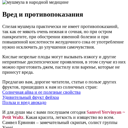
Вред и противопоказания
Спелая мушмула практически не имеет противопоказаний,
так как ее мякоть очень нежная и сочная, но при остром
панкреатите, при обострении язвенной болезни и при
повышенной кислотности желудочного сока ее употребление
нужно исключить до улучшения самочувствия.
Кислые незрелые плоды могут вызывать изжогу и другие
неприятные диспепсические проявления, в этом случае из них
можно приготовить джем, пастилу или варенье, которые не
принесут вреда.
Предлагаю вам, дорогие читатели, статьи о пользе других
фруктов, пришедших к нам из солнечных стран:
Солнечная айва и ее полезные свойства
Удивительный фрукт фейхоа
Польза и вред авокадо
И для души мы с вами послушаем сегодня
Samvel Yervinyan ~
Petit Waltz
. Какая красота, легкость и изящество во всем.
Самвел Ервинян – замечательный скрипач, солист группы
Yanni.