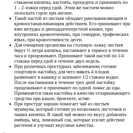
стаканом кипятка, настоять, процедить и принимать по
1 – 2 ложки перед едой. Этим же настоем можно
полоскать горло при ангине.
Такой настой из листьев обладает ранозаживляющим и
кровоостанавливающим действием. Его принимают при
язве желудка и двенадцатиперстной кишки, при
внутренних кровотечениях, при геморрое, трофических
язвах, при кровоточивости десен.
Для очищения организма на столовую ложку листьев
берут ½ литра кипятка, настаивают в термосе в течение
часа и процеживают. Принимают такой настой по 1/4
стакана перед едой в течение двух недель.
При различных простудных заболеваниях готовят
спиртовую настойку, для чего мякоть 4 плодов
разминают в кашицу и заливают 1/2 стакана водки.
После настаивания в течение трех дней настойку
процеживают и принимают по одной ложке до еды.
Применяется такая настойка в качестве отхаркивающего
средства при кашле, бронхите, астме.
При простуде хорошо помогает чай из листьев
мушмулы, который готовят из нескольких листочков и
чашки кипятка. В такой чай можно по вкусу добавлять
имбирь, мед, лимонный сок, которые усилят действие
растения и улучшат вкусовые качества.