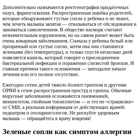
Дополнительно назначаются рентгенография придаточных
пазух, фарингоскопия. Распространенная ошибка родителей,
которые обнаруживают густые сопли у ребенка и не знают,
чем лечить малыша запятая — отказываться от обследования и
заниматься самолечением. В обществе насморк считают
незначительным нарушением, но на самом ринит может быть
очень коварным заболеванием. Сначала у ребенка белый или
прозрачный или густые сопли, затем она они становятся
зелеными (без температуры), и только спустя несколько дней
появляется кашель, который говорит о присоединении
бактериальной инфекции и поражении слизистой бронхов. И
главная причина такого осложнения — запоздалое начало
лечения или его полное отсутствие.
Ежегодно сотни детей тяжело болеют гриппом и другими
ОРВИ в сезон распространения простуд и гриппа. Обычные
вирусные заболевания осложняются пневмонией,
менингитом, гнойным тонзиллитом — и это не «страшилки»
от СМИ, а реальная информация от действующих врачей-
педиатром и отоларингологов. Не рискуйте здоровьем
малыша — обращайтесь к врачу вовремя!
Зеленые сопли как симптом аллергии