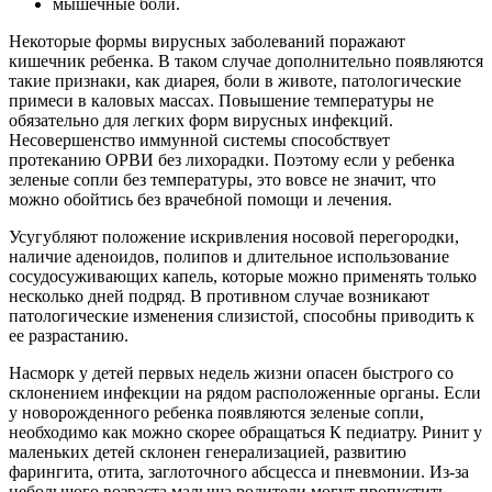
мышечные боли.
Некоторые формы вирусных заболеваний поражают
кишечник ребенка. В таком случае дополнительно появляются
такие признаки, как диарея, боли в животе, патологические
примеси в каловых массах. Повышение температуры не
обязательно для легких форм вирусных инфекций.
Несовершенство иммунной системы способствует
протеканию ОРВИ без лихорадки. Поэтому если у ребенка
зеленые сопли без температуры, это вовсе не значит, что
можно обойтись без врачебной помощи и лечения.
Усугубляют положение искривления носовой перегородки,
наличие аденоидов, полипов и длительное использование
сосудосуживающих капель, которые можно применять только
несколько дней подряд. В противном случае возникают
патологические изменения слизистой, способны приводить к
ее разрастанию.
Насморк у детей первых недель жизни опасен быстрого со
склонением инфекции на рядом расположенные органы. Если
у новорожденного ребенка появляются зеленые сопли,
необходимо как можно скорее обращаться К педиатру. Ринит у
маленьких детей склонен генерализацией, развитию
фарингита, отита, заглоточного абсцесса и пневмонии. Из-за
небольшого возраста малыша родители могут пропустить