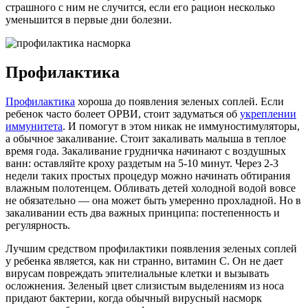
страшного с ним не случится, если его рацион несколько
уменьшится в первые дни болезни.
Профилактика
Профилактика
хороша до появления зеленых соплей. Если
ребенок часто болеет ОРВИ, стоит задуматься об
укреплении
иммунитета
. И помогут в этом никак не иммуностимуляторы,
а обычное закаливание. Стоит закаливать малыша в теплое
время года. Закаливание грудничка начинают с воздушных
ванн: оставляйте кроху раздетым на 5-10 минут. Через 2-3
недели таких простых процедур можно начинать обтирания
влажным полотенцем. Обливать детей холодной водой вовсе
не обязательно — она может быть умеренно прохладной. Но в
закаливании есть два важных принципа: постепенность и
регулярность.
Лучшим средством профилактики появления зеленых соплей
у ребенка является, как ни странно, витамин С. Он не дает
вирусам повреждать эпителиальные клетки и вызывать
осложнения. Зеленый цвет слизистым выделениям из носа
придают бактерии, когда обычный вирусный насморк