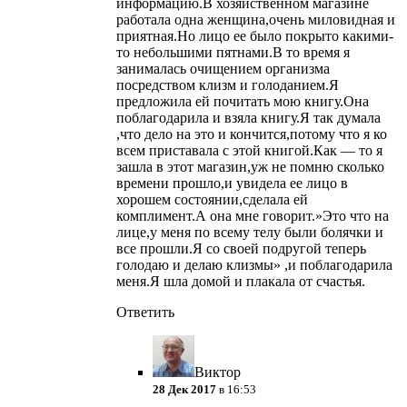
информацию.В хозяйственном магазине
работала одна женщина,очень миловидная и
приятная.Но лицо ее было покрыто какими-
то небольшими пятнами.В то время я
занималась очищением организма
посредством клизм и голоданием.Я
предложила ей почитать мою книгу.Она
поблагодарила и взяла книгу.Я так думала
,что дело на это и кончится,потому что я ко
всем приставала с этой книгой.Как — то я
зашла в этот магазин,уж не помню сколько
времени прошло,и увидела ее лицо в
хорошем состоянии,сделала ей
комплимент.А она мне говорит.»Это что на
лице,у меня по всему телу были болячки и
все прошли.Я со своей подругой теперь
голодаю и делаю клизмы» ,и поблагодарила
меня.Я шла домой и плакала от счастья.
Ответить
Виктор
28 Дек 2017
в 16:53