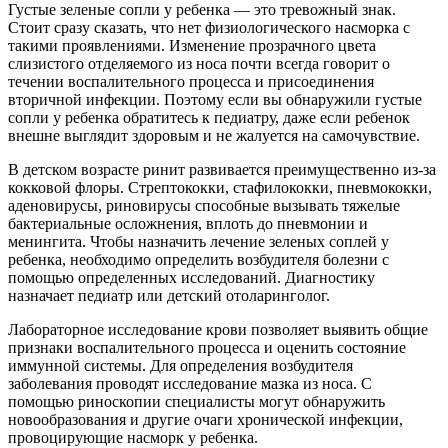
Густые зеленые сопли у ребенка — это тревожный знак.
Стоит сразу сказать, что нет физиологического насморка с
такими проявлениями. Изменение прозрачного цвета
слизистого отделяемого из носа почти всегда говорит о
течении воспалительного процесса и присоединения
вторичной инфекции. Поэтому если вы обнаружили густые
сопли у ребенка обратитесь к педиатру, даже если ребенок
внешне выглядит здоровым и не жалуется на самочувствие.
В детском возрасте ринит развивается преимущественно из-за
кокковой флоры. Стрептококки, стафилококки, пневмококки,
аденовирусы, риновирусы способные вызывать тяжелые
бактериальные осложнения, вплоть до пневмонии и
менингита. Чтобы назначить лечение зеленых соплей у
ребенка, необходимо определить возбудителя болезни с
помощью определенных исследований. Диагностику
назначает педиатр или детский отоларинголог.
Лабораторное исследование крови позволяет выявить общие
признаки воспалительного процесса и оценить состояние
иммунной системы. Для определения возбудителя
заболевания проводят исследование мазка из носа. С
помощью риноскопии специалисты могут обнаружить
новообразования и другие очаги хронической инфекции,
провоцирующие насморк у ребенка.