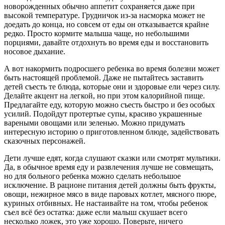
новорожденных обычно аппетит сохраняется даже при
высокой температуре. Грудничок из-за насморка может не
доедать до конца, но совсем от еды он отказывается крайне
редко. Просто кормите малыша чаще, но небольшими
порциями, давайте отдохнуть во время еды и восстановить
носовое дыхание.
А вот накормить подросшего ребенка во время болезни может
быть настоящей проблемой. Даже не пытайтесь заставить
детей съесть те блюда, которые они и здоровые ели через силу.
Делайте акцент на легкой, но при этом калорийной пище.
Предлагайте еду, которую можно съесть быстро и без особых
усилий. Подойдут протертые супы, красиво украшенные
вареными овощами или зеленью. Можно придумать
интересную историю о приготовленном блюде, задействовать
сказочных персонажей.
Дети лучше едят, когда слушают сказки или смотрят мультики.
Да, в обычное время еду и развлечения лучше не совмещать,
но для больного ребенка можно сделать небольшое
исключение. В рационе питания детей должны быть фрукты,
овощи, нежирное мясо в виде паровых котлет, мясного пюре,
куриных отбивных. Не настаивайте на том, чтобы ребенок
съел всё без остатка: даже если малыш скушает всего
несколько ложек, это уже хорошо. Поверьте, ничего