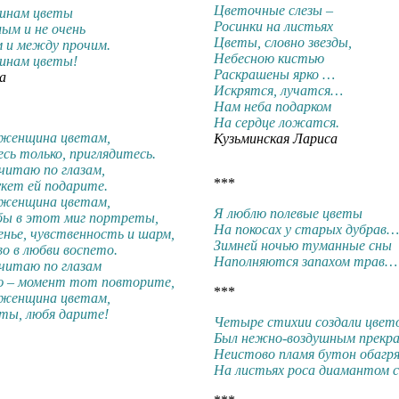
Цветочные слезы –
инам цветы
Росинки на листьях
ым и не очень
Цветы, словно звезды,
м и между прочим.
Небесною кистью
инам цветы!
Раскрашены ярко …
а
Искрятся, лучатся…
Нам неба подарком
На сердце ложатся.
 женщина цветам,
Кузьминская Лариса
сь только, приглядитесь.
читаю по глазам,
***
кет ей подарите.
 женщина цветам,
Я люблю полевые цветы
 бы в этот миг портреты,
На покосах у старых дубрав…
енье, чувственность и шарм,
Зимней ночью туманные сны
о в любви воспето.
Наполняются запахом трав…
читаю по глазам
ю – момент тот повторите,
***
 женщина цветам,
ты, любя дарите!
Четыре стихии создали цвето
Был нежно-воздушным прекра
Неистово пламя бутон обагря
На листьях роса диамантом с