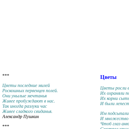
***
Цветы
Цветы последние милей
Цветы росли 
Роскошных первенцев полей.
Их охраняли п
Они унылые мечтанья
Их корни сыт
Живее пробуждают в нас.
И были лепест
Так иногда разлуки час
Живее сладкого свиданья.
Им подсыпали 
Александр Пушкин
И множество д
Чтоб глаз ан
***
Смотрел кругл