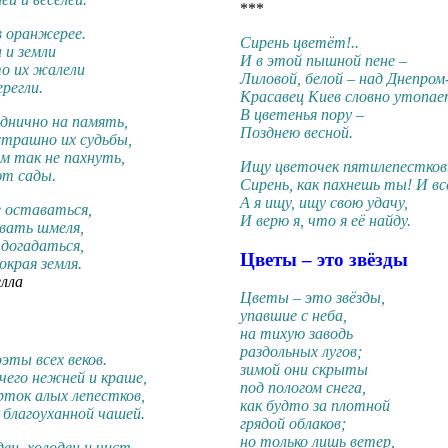
***
в оранжерее.
Сирень цветёт!..
 и земли
И в этой пышной пене –
то их жалели
Лиловой, белой – над Днепром
ерегли.
Красавец Киев словно утопа
В цветенья пору –
днично на память,
Позднею весной.
страшно их судьбы,
им так не пахнуть,
Ищу цветочек пятилепестков
ют сады.
Сирень, как пахнешь ты! И вс
А я ищу, ищу свою удачу,
е оставаться,
И верю я, что я её найду.
вать шмеля,
 догадаться,
Цветы – это звёзды
края земля.
лла
Цветы – это звёзды,
упавшие с неба,
на тихую заводь
раздольных лугов;
эты всех веков.
зимой они скрыты
чего нежней и краше,
под пологом снега,
ток алых лепестков,
как будто за плотной
благоуханной чашей.
грядой облаков;
но только лишь ветер,
ден, холоден и чист