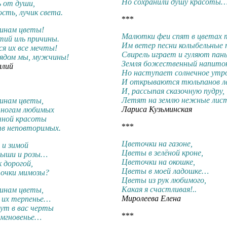
Но сохранили душу красоты
 от души,
ость, лучик света.
***
инам цветы!
Малютки феи спят в цветах 
тий иль причины.
Им ветер песни колыбельные 
я их все мечты!
Свирель играет и гуляют пан
рядом мы, мужчины!
Земля божественный напиток
алий
Но наступает солнечное утр
И открываются тюльпанов л
И, рассыпая сказочную пудру,
Летят на землю нежные лист
инам цветы,
Лариса Кузьминская
 ногам любимых
чной красоты
***
тв неповторимых.
Цветочки на газоне,
 и зимой
Цветы в зелёной кроне,
дыши и розы…
Цветочки на окошке,
 дорогой,
Цветы в моей ладошке…
точки мимозы?
Цветы из рук любимого,
Какая я счастливая!..
инам цветы,
Миролеева Елена
и их терпенье…
ут в вас черты
***
 мгновенье…