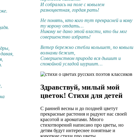
И собралась на поле с ковылем
разноцветная, гордая рать!
оке.
Не понять, кто кого тут прекрасней и кому
ту корону отдать…
адя.
Никому не дано этой власти, кто бы мог
совершенство избрать!
Ветер бережно стебли колышет, по ковыли
едры,
волнами бежит,
давая,
Совершенством природа вся дышит и
я,
спокойной усладой шуршит…
.
,
Здравствуй, милый мой
цветок! Стихи для детей
на
С ранней весны и до поздней цветут
,
прекрасные растения и радуют нас своей
красотой и ароматами. Много
стихотворений написано про цветы, но
детям будут интереснее понятные и
короткие стихи про цветы.