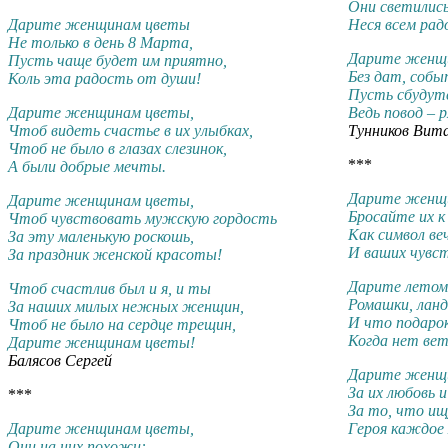
Они светились
Дарите женщинам цветы
Неся всем рад
Не только в день 8 Марта,
Дарите женщ
Пусть чаще будет им приятно,
Без дат, собы
Коль эта радость от души!
Пусть сбудутс
Дарите женщинам цветы,
Ведь повод – 
Чтоб видеть счастье в их улыбках,
Тунников Вит
Чтоб не было в глазах слезинок,
***
А были добрые мечты.
Дарите женщ
Дарите женщинам цветы,
Бросайте их к
Чтоб чувствовать мужскую гордость
Как символ ве
За эту маленькую роскошь,
И ваших чувс
За праздник женской красоты!
Дарите летом
Чтоб счастлив был и я, и ты
Ромашки, лан
За наших милых нежных женщин,
И что подарок
Чтоб не было на сердце трещин,
Когда нет ве
Дарите женщинам цветы!
Балясов Сергей
Дарите женщ
За их любовь 
***
За то, что ищ
Дарите женщинам цветы,
Героя каждое
Они на них похожи: