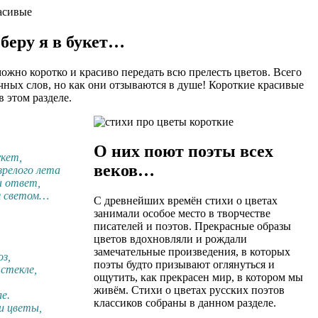
беру я в букет…
ожно коротко и красиво передать всю прелесть цветов. Всего
очных слов, но как они отзываются в душе! Короткие красивые
в этом разделе.
О них поют поэты всех
укет,
веков…
зрелого лета
ы ответ,
 я светом…
С древнейших времён стихи о цветах
занимали особое место в творчестве
писателей и поэтов. Прекрасные образы
цветов вдохновляли и рождали
замечательные произведения, в которых
з,
поэты будто призывают оглянуться и
стекле,
ощутить, как прекрасен мир, в котором мы
живём. Стихи о цветах русских поэтов
е.
классиков собраны в данном разделе.
и цветы,