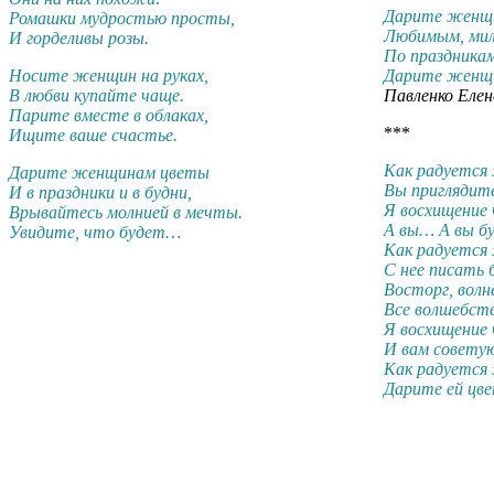
Дарите женщ
Ромашки мудростью просты,
Любимым, мил
И горделивы розы.
По праздника
Носите женщин на руках,
Дарите женщ
В любви купайте чаще.
Павленко Елен
Парите вместе в облаках,
***
Ищите ваше счастье.
Как радуется
Дарите женщинам цветы
Вы приглядите
И в праздники и в будни,
Я восхищение 
Врывайтесь молнией в мечты.
А вы… А вы бу
Увидите, что будет…
Как радуется
С нее писать
Восторг, волн
Все волшебств
Я восхищение 
И вам совету
Как радуется
Дарите ей цве