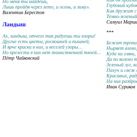
Но меня ты найдёшь,
Глубокий кубо
Лишь пройдя через лето, и осень, и зиму».
Как дружит с
Валентин Берестов
Темно-зелены
Самуил Марш
Ландыш
***
Ах, ландыш, отчего так радуешь ты взоры!
Другие есть цветы, роскошней и пышней,
Бежит тропинк
И ярче краски в них, и веселей узоры…
Ныряет влево,
Но прелести в них нет таинственной твоей…
Куда ни глянь,
Пётр Чайковский
Да по колено 
Зеленый луг, к
Пахуч и свеж 
Красивых, ра
На них разбро
Иван Суриков