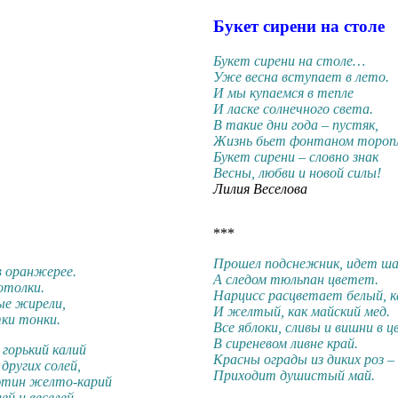
Букет сирени на столе
Букет сирени на столе…
Уже весна вступает в лето.
И мы купаемся в тепле
И ласке солнечного света.
В такие дни года – пустяк,
Жизнь бьет фонтаном тороп
Букет сирени – словно знак
Весны, любви и новой силы!
Лилия Веселова
***
Прошел подснежник, идет ша
в оранжерее.
А следом тюльпан цветет.
отолки.
Нарцисс расцветает белый, ка
ые жирели,
И желтый, как майский мед.
ки тонки.
Все яблоки, сливы и вишни в ц
В сиреневом ливне край.
горький калий
Красны ограды из диких роз –
ругих солей,
Приходит душистый май.
ютин желто-карий
ей и веселей.