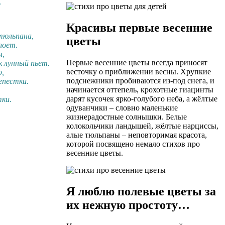
…
Красивы первые весенние
тюльпана,
цветы
поет.
ы,
Первые весенние цветы всегда приносят
 лунный пьет.
весточку о приближении весны. Хрупкие
о,
подснежники пробиваются из-под снега, и
епестки.
начинается оттепель, крохотные гиацинты
дарят кусочек ярко-голубого неба, а жёлтые
ки.
одуванчики – словно маленькие
жизнерадостные солнышки. Белые
колокольчики ландышей, жёлтые нарциссы,
алые тюльпаны – неповторимая красота,
которой посвящено немало стихов про
весенние цветы.
Я люблю полевые цветы за
их нежную простоту…