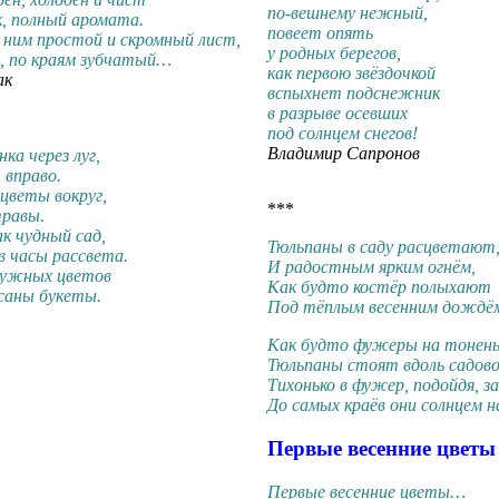
по-вешнему нежный,
к, полный аромата.
повеет опять
 ним простой и скромный лист,
у родных берегов,
й, по краям зубчатый…
как первою звёздочкой
ак
вспыхнет подснежник
в разрыве осевших
под солнцем снегов!
Владимир Сапронов
а через луг,
 вправо.
 цветы вокруг,
***
травы.
ак чудный сад,
Тюльпаны в саду расцветают
в часы рассвета.
И радостным ярким огнём,
дужных цветов
Как будто костёр полыхают
саны букеты.
Под тёплым весенним дождё
Как будто фужеры на тонень
Тюльпаны стоят вдоль садов
Тихонько в фужер, подойдя, з
До самых краёв они солнцем 
Первые весенние цветы
Первые весенние цветы…