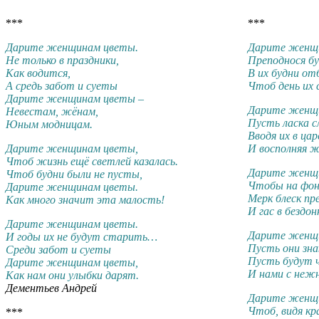
***
***
Дарите женщинам цветы.
Дарите женщ
Не только в праздники,
Преподнося б
Как водится,
В их будни от
А средь забот и суеты
Чтоб день их 
Дарите женщинам цветы –
Дарите женщ
Невестам, жёнам,
Пусть ласка с
Юным модницам.
Вводя их в ца
Дарите женщинам цветы,
И восполняя ж
Чтоб жизнь ещё светлей казалась.
Дарите женщ
Чтоб будни были не пусты,
Чтобы на фон
Дарите женщинам цветы.
Мерк блеск пр
Как много значит эта малость!
И гас в бездон
Дарите женщинам цветы.
Дарите женщ
И годы их не будут старить…
Пусть они зн
Среди забот и суеты
Пусть будут 
Дарите женщинам цветы,
И нами с неж
Как нам они улыбки дарят.
Дементьев Андрей
Дарите женщ
Чтоб, видя кр
***