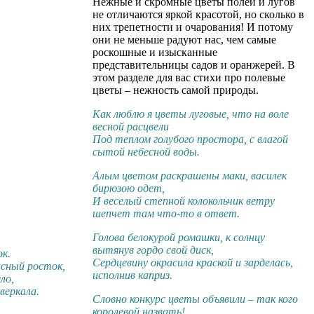
Нежные и скромные цветы полей и лугов
не отличаются яркой красотой, но сколько в
них трепетности и очарования! И потому
они не меньше радуют нас, чем самые
роскошные и изысканные
представительницы садов и оранжерей. В
этом разделе для вас стихи про полевые
цветы – нежность самой природы.
Как люблю я цветы луговые, что на воле
весной расцвели
Под теплом голубого простора, с влагой
сытой небесной воды.
Алым цветом раскрашены маки, василек
бирюзою одет,
И веселый степной колокольчик ветру
шепчет там что-то в ответ.
Голова белокурой ромашки, к солнцу
вытянув гордо свой диск,
к.
Сердцевину окрасила краской и зарделась,
сный росток,
исполнив каприз.
ло,
веркала.
Словно конкурс цветы объявили – так кого
королевой назвать!