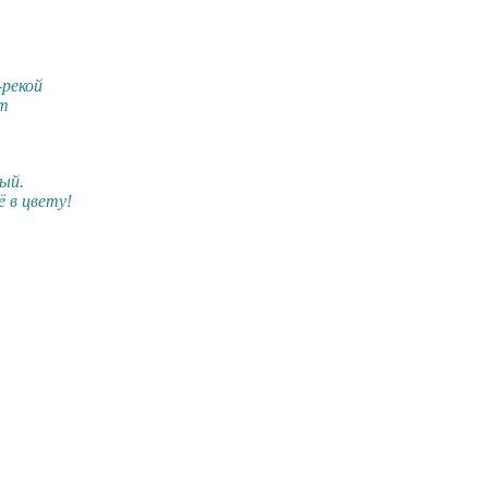
-рекой
ет
ый.
ё в цвету!