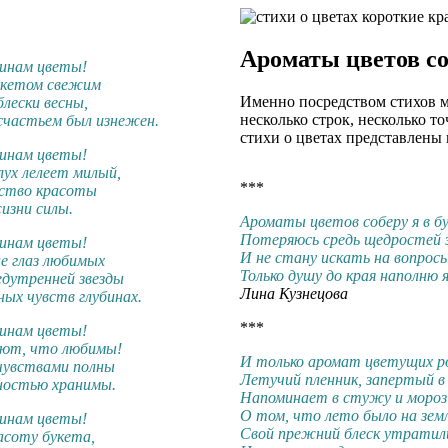
Ароматы цветов со
инам цветы!
укетом свежим
Именно посредством стихов м
блески весны,
несколько строк, несколько т
счастьем был изнежен.
стихи о цветах представлены 
инам цветы!
лух лелеет милый,
***
рство красоты
изни силы.
Ароматы цветов соберу я в б
Потеряюсь средь щедростей 
инам цветы!
И не стану искать на вопрос
е глаз любимых
Только душу до края наполню
едутренней звезды
Лина Кузнецова
ных чувств глубинах.
***
инам цветы!
ают, что любимы!
И только аромат цветущих ро
чувствами полны
Летучий пленник, запертый в 
ностью хранимы.
Напоминает в стужу и мороз
О том, что лето было на земл
инам цветы!
Свой прежний блеск утратил
асоту букета,