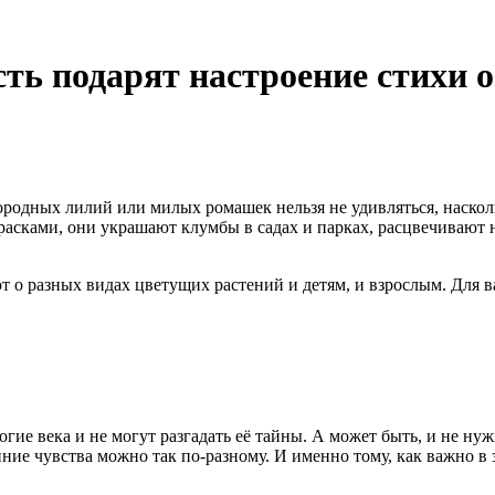
ть подарят настроение стихи о
городных лилий или милых ромашек нельзя не удивляться, наско
сками, они украшают клумбы в садах и парках, расцвечивают на
о разных видах цветущих растений и детям, и взрослым. Для ва
е века и не могут разгадать её тайны. А может быть, и не нужн
нние чувства можно так по-разному. И именно тому, как важно 