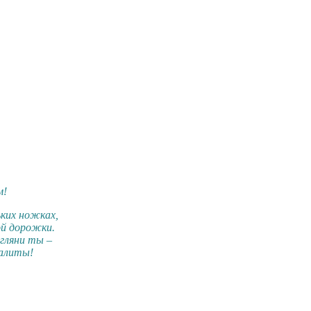
,
м!
ких ножках,
ой дорожки.
агляни ты –
налиты!