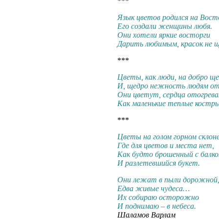
***
Язык цветов родился на Вост
Его создали женщины любя.
Они хотели яркие восторги
Дарить любимым, красок не щ
***
Цветы, как люди, на добро щ
И, щедро нежность людям от
Они цветут, сердца отогрева
Как маленькие теплые костры
***
Цветы на голом горном склоне
Где для цветов и места нет,
Как будто брошенный с балко
И разлетевшийся букет.
Они лежат в пыли дорожной
Едва живые чудеса…
Их собираю осторожно
И поднимаю – в небеса.
Шаламов Варлам