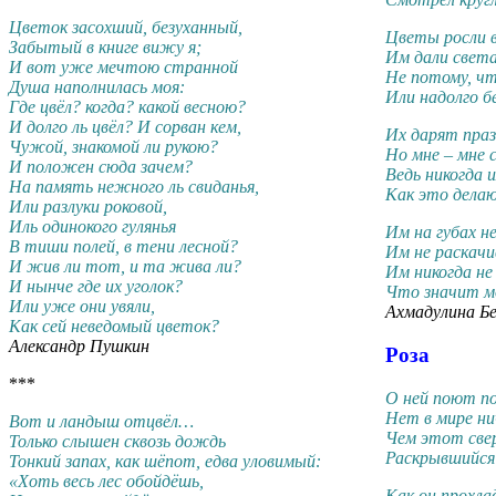
Цветок засохший, безуханный,
Цветы росли 
Забытый в книге вижу я;
Им дали света
И вот уже мечтою странной
Не потому, ч
Душа наполнилась моя:
Или надолго б
Где цвёл? когда? какой весною?
И долго ль цвёл? И сорван кем,
Их дарят праз
Чужой, знакомой ли рукою?
Но мне – мне 
И положен сюда зачем?
Ведь никогда 
На память нежного ль свиданья,
Как это дела
Или разлуки роковой,
Иль одинокого гулянья
Им на губах н
В тиши полей, в тени лесной?
Им не раскачи
И жив ли тот, и та жива ли?
Им никогда не
И нынче где их уголок?
Что значит мо
Или уже они увяли,
Ахмадулина Бе
Как сей неведомый цветок?
Александр Пушкин
Роза
***
О ней поют по
Нет в мире ни
Вот и ландыш отцвёл…
Чем этот свер
Только слышен сквозь дождь
Раскрывшийся 
Тонкий запах, как шёпот, едва уловимый:
«Хоть весь лес обойдёшь,
Как он прохла