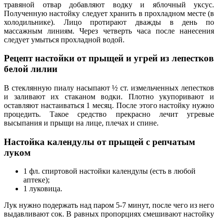
травяной отвар добавляют водку и яблочный уксус.
Полученную настойку следует хранить в прохладном месте (в
холодильнике). Лицо протирают дважды в день по
массажным линиям. Через четверть часа после нанесения
следует умыться прохладной водой.
Рецепт настойки от прыщей и угрей из лепестков
белой лилии
В стеклянную пиалу насыпают ½ ст. измельченных лепестков
и заливают их стаканом водки. Плотно укупоривают и
оставляют настаиваться 1 месяц. После этого настойку нужно
процедить. Такое средство прекрасно лечит угревые
высыпания и прыщи на лице, плечах и спине.
Настойка календулы от прыщей с репчатым
луком
1 фл. спиртовой настойки календулы (есть в любой
аптеке);
1 луковица.
Лук нужно подержать над паром 5-7 минут, после чего из него
выдавливают сок. В равных пропорциях смешивают настойку