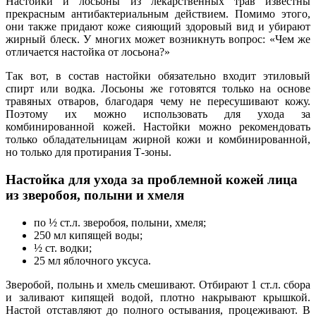
Настойки и лосьоны из лекарственных трав известны
прекрасным антибактериальным действием. Помимо этого,
они также придают коже сияющий здоровый вид и убирают
жирный блеск. У многих может возникнуть вопрос: «Чем же
отличается настойка от лосьона?»
Так вот, в состав настойки обязательно входит этиловый
спирт или водка. Лосьоны же готовятся только на основе
травяных отваров, благодаря чему не пересушивают кожу.
Поэтому их можно использовать для ухода за
комбинированной кожей. Настойки можно рекомендовать
только обладательницам жирной кожи и комбинированной,
но только для протирания Т-зоны.
Настойка для ухода за проблемной кожей лица
из зверобоя, полыни и хмеля
по ½ ст.л. зверобоя, полыни, хмеля;
250 мл кипящей воды;
½ ст. водки;
25 мл яблочного уксуса.
Зверобой, полынь и хмель смешивают. Отбирают 1 ст.л. сбора
и заливают кипящей водой, плотно накрывают крышкой.
Настой отставляют до полного остывания, процеживают. В