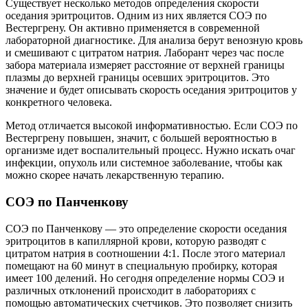
Существует несколько методов определения скорости
оседания эритроцитов. Одним из них является СОЭ по
Вестергрену. Он активно применяется в современной
лабораторной диагностике. Для анализа берут венозную кровь
и смешивают с цитратом натрия. Лаборант через час после
забора материала измеряет расстояние от верхней границы
плазмы до верхней границы осевших эритроцитов. Это
значение и будет описывать скорость оседания эритроцитов у
конкретного человека.
Метод отличается высокой информативностью. Если СОЭ по
Вестергрену повышен, значит, с большей вероятностью в
организме идет воспалительный процесс. Нужно искать очаг
инфекции, опухоль или системное заболевание, чтобы как
можно скорее начать лекарственную терапию.
СОЭ по Панченкову
СОЭ по Панченкову — это определение скорости оседания
эритроцитов в капиллярной крови, которую разводят с
цитратом натрия в соотношении 4:1. После этого материал
помещают на 60 минут в специальную пробирку, которая
имеет 100 делений. Но сегодня определение нормы СОЭ и
различных отклонений происходит в лабораториях с
помощью автоматических счетчиков. Это позволяет снизить