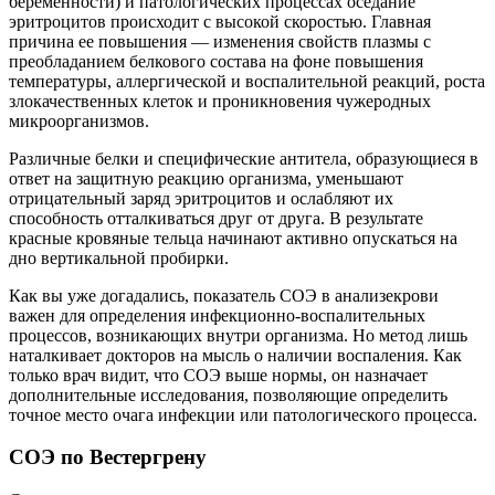
беременности) и патологических процессах оседание
эритроцитов происходит с высокой скоростью. Главная
причина ее повышения — изменения свойств плазмы с
преобладанием белкового состава на фоне повышения
температуры, аллергической и воспалительной реакций, роста
злокачественных клеток и проникновения чужеродных
микроорганизмов.
Различные белки и специфические антитела, образующиеся в
ответ на защитную реакцию организма, уменьшают
отрицательный заряд эритроцитов и ослабляют их
способность отталкиваться друг от друга. В результате
красные кровяные тельца начинают активно опускаться на
дно вертикальной пробирки.
Как вы уже догадались, показатель СОЭ в анализекрови
важен для определения инфекционно-воспалительных
процессов, возникающих внутри организма. Но метод лишь
наталкивает докторов на мысль о наличии воспаления. Как
только врач видит, что СОЭ выше нормы, он назначает
дополнительные исследования, позволяющие определить
точное место очага инфекции или патологического процесса.
СОЭ по Вестергрену