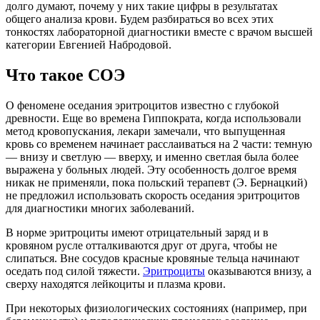
долго думают, почему у них такие цифры в результатах
общего анализа крови. Будем разбираться во всех этих
тонкостях лабораторной диагностики вместе с врачом высшей
категории Евгенией Набродовой.
Что такое СОЭ
О феномене оседания эритроцитов известно с глубокой
древности. Еще во времена Гиппократа, когда использовали
метод кровопускания, лекари замечали, что выпущенная
кровь со временем начинает расслаиваться на 2 части: темную
— внизу и светлую — вверху, и именно светлая была более
выражена у больных людей. Эту особенность долгое время
никак не применяли, пока польский терапевт (Э. Бернацкий)
не предложил использовать скорость оседания эритроцитов
для диагностики многих заболеваний.
В норме эритроциты имеют отрицательный заряд и в
кровяном русле отталкиваются друг от друга, чтобы не
слипаться. Вне сосудов красные кровяные тельца начинают
оседать под силой тяжести.
Эритроциты
оказываются внизу, а
сверху находятся лейкоциты и плазма крови.
При некоторых физиологических состояниях (например, при