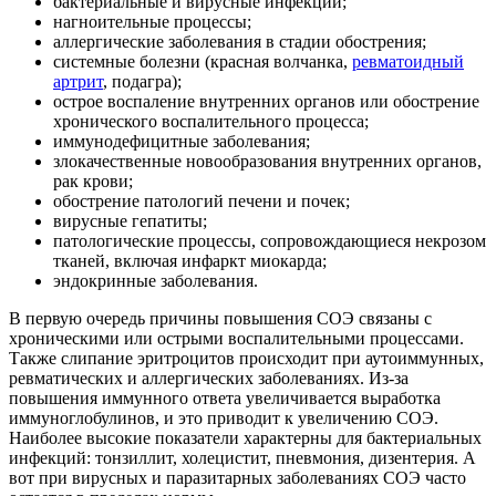
бактериальные и вирусные инфекции;
нагноительные процессы;
аллергические заболевания в стадии обострения;
системные болезни (красная волчанка,
ревматоидный
артрит
, подагра);
острое воспаление внутренних органов или обострение
хронического воспалительного процесса;
иммунодефицитные заболевания;
злокачественные новообразования внутренних органов,
рак крови;
обострение патологий печени и почек;
вирусные гепатиты;
патологические процессы, сопровождающиеся некрозом
тканей, включая инфаркт миокарда;
эндокринные заболевания.
В первую очередь причины повышения СОЭ связаны с
хроническими или острыми воспалительными процессами.
Также слипание эритроцитов происходит при аутоиммунных,
ревматических и аллергических заболеваниях. Из-за
повышения иммунного ответа увеличивается выработка
иммуноглобулинов, и это приводит к увеличению СОЭ.
Наиболее высокие показатели характерны для бактериальных
инфекций: тонзиллит, холецистит, пневмония, дизентерия. А
вот при вирусных и паразитарных заболеваниях СОЭ часто