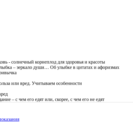
овь - солнечный корнеплод для здоровья и красоты
лыбка – зеркало души… Об улыбке в цитатах и афоризмах
привычка
ольза или вред. Учитываем особенности
вред
ание – с чем его едят или, скорее, с чем его не едят
показания