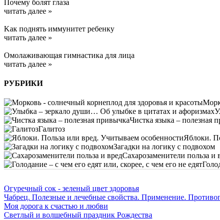
Почему болят глаза
читать далее »
Kак поднять иммунитет ребенку
читать далее »
Омолаживающая гимнастика для лица
читать далее »
РУБРИКИ
Морк
У
Чистка языка – полезная 
Галитоз
Яблоки. П
Загадки на логику с подвохом
Сахарозаменители польза и 
Голод
Огуречный сок - зеленый цвет здоровья
Чабрец. Полезные и лечебные свойства. Применение. Противо
Моя дорога к счастью и любви
Светлый и волшебный праздник Рождества