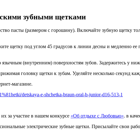
ескими зубными щетками
ство пасты (размером с горошину). Включайте зубную щетку толь
ите щетку под углом 45 градусов к линии десны и медленно ее 
о язычным (внутренним) поверхностям зубов. Задержитесь у нижн
рижимая головку щетки к зубам. Уделяйте несколько секунд каж
рнет-магазине.
%D1%81hetki/detskaya-e-shchetka-braun-oral-b-junior-d16-513-1
 их за участие в нашем конкурсе
«Об отдыхе с Любовью»
. в кач
иональные электрические зубные щетки. Присылайте свои работ