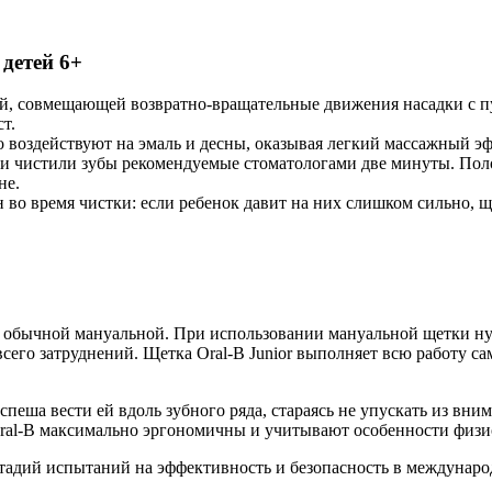
 детей 6+
ей, совмещающей возвратно-вращательные движения насадки с пу
т.
воздействуют на эмаль и десны, оказывая легкий массажный эф
и чистили зубы рекомендуемые стоматологами две минуты. Полос
не.
н во время чистки: если ребенок давит на них слишком сильно, 
ем обычной мануальной. При использовании мануальной щетки н
сего затруднений. Щетка Oral-B Junior выполняет всю работу са
спеша вести ей вдоль зубного ряда, стараясь не упускать из вн
 Oral-B максимально эргономичны и учитывают особенности физи
 стадий испытаний на эффективность и безопасность в междунар