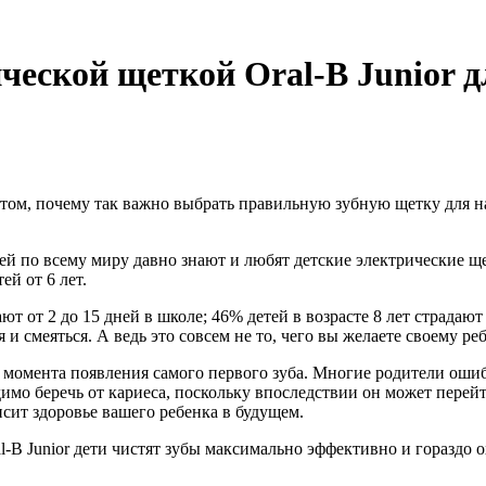
рической щеткой Oral-B Junior
о том, почему так важно выбрать правильную зубную щетку для н
по всему миру давно знают и любят детские электрические щетк
й от 6 лет.
т от 2 до 15 дней в школе; 46% детей в возрасте 8 лет страдают
 и смеяться. А ведь это совсем не то, чего вы желаете своему ре
с момента появления самого первого зуба. Многие родители оши
мо беречь от кариеса, поскольку впоследствии он может перейт
исит здоровье вашего ребенка в будущем.
B Junior дети чистят зубы максимально эффективно и гораздо 