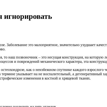
я игнорировать
озе. Заболевание это малоприятное, значительно ухудшает каче
ово.
я, то наш позвоночник – это несущая конструкция, на которую л
цессов и повреждений механического характера, эта конструкци
остеохондрозе, как о неизбежном спутнике каждого взрослого ч
 термине указывает на не воспалительный, а дегенеративный хар
истрофические изменения в костной и хрящевой тканях.
словно разделить на пять отделов.