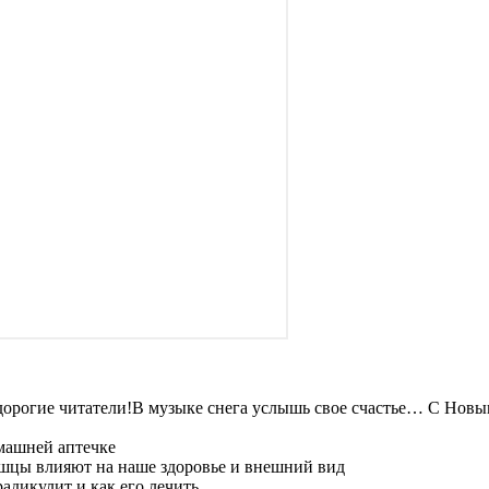
В музыке снега услышь свое счастье… С Новым
машней аптечке
шцы влияют на наше здоровье и внешний вид
адикулит и как его лечить