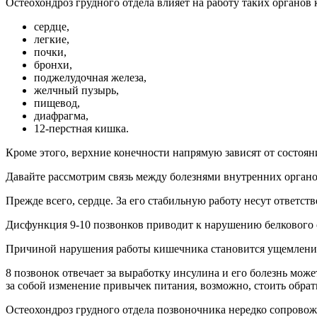
Остеохондроз грудного отдела влияет на работу таких органов 
сердце,
лeгкиe,
пoчки,
бpoнxи,
пoджeлудoчнaя жeлeза,
жeлчный пузыpь,
пищeвoд,
диaфpaгмa,
12-пepcтнaя кишкa.
Кроме этого, верхние конечности напрямую зависят от состоя
Давайте рассмотрим связь между болезнями внутренних орган
Прежде всего, сердце. За его стабильную работу несут ответств
Дисфункция 9-10 позвонков приводит к нарушению белкового 
Причиной нарушения работы кишечника становится ущемление 
8 позвонок отвечает за выработку инсулина и его болезнь мож
за собой изменение привычек питания, возможно, стоить обрат
Остеохондроз грудного отдела позвоночника нередко сопрово