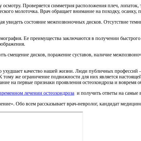
 осмотру. Проверяется симметрия расположения плеч, лопаток, 
кого молоточка. Врач обращает внимание на походку, осанку, 
щая увидеть состояние межпозвоночных дисков. Отсутствие тем
мография. Ее преимущества заключаются в получении быстрого р
зображения.
ить смещение дисков, поражение суставов, наличие межпозвон
но ухудшает качество нашей жизни. Люди публичных профессий 
К тому же ограничение подвижности для них является настоящей
мание на первые признаки проявления остеохондроза и вовремя 
овременном лечении остеохондроза
и получить ответы на самые
ние». Обо всем рассказывает врач-невролог, кандидат медицин