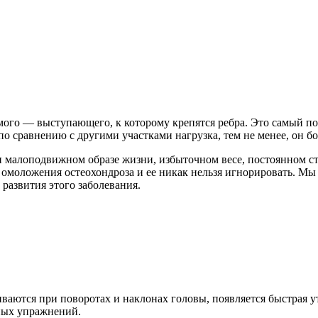
ьмого — выступающего, к которому крепятся ребра. Это самый п
о сравнению с другими участками нагрузка, тем не менее, он б
и малоподвижном образе жизни, избыточном весе, постоянном с
ка омоложения остеохондроза и ее никак нельзя игнорировать. М
развития этого заболевания.
иваются при поворотах и наклонах головы, появляется быстрая 
ных упражнений.