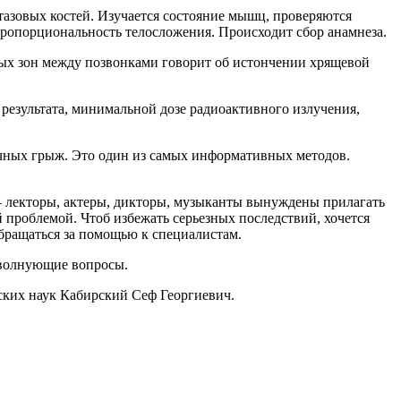
тазовых костей. Изучается состояние мышц, проверяются
пропорциональность телосложения. Происходит сбор анамнеза.
ных зон между позвонками говорит об истончении хрящевой
езультата, минимальной дозе радиоактивного излучения,
очных грыж. Это один из самых информативных методов.
– лекторы, актеры, дикторы, музыканты вынуждены прилагать
 проблемой. Чтоб избежать серьезных последствий, хочется
обращаться за помощью к специалистам.
 волнующие вопросы.
ских наук Кабирский Сеф Георгиевич.