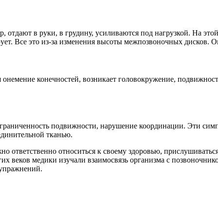
отдают в руки, в грудину, усиливаются под нагрузкой. На этой 
ует. Все это из-за изменения высоты межпозвоночных дисков. О
ся онемение конечностей, возникает головокружение, подвижнос
граниченность подвижности, нарушение координации. Эти симп
единительной тканью.
но ответственно относиться к своему здоровью, прислушиваться
гих веков медики изучали взаимосвязь организма с позвоночник
 упражнений.