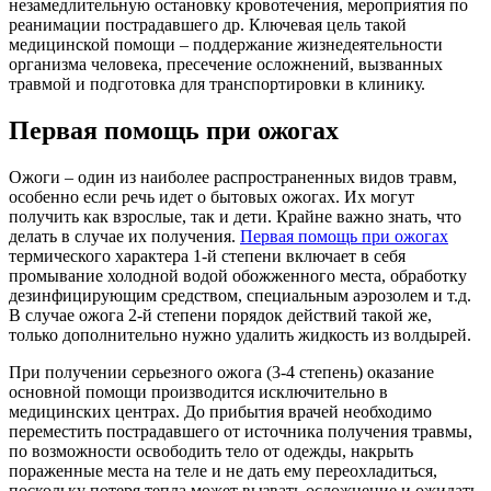
незамедлительную остановку кровотечения, мероприятия по
реанимации пострадавшего др. Ключевая цель такой
медицинской помощи – поддержание жизнедеятельности
организма человека, пресечение осложнений, вызванных
травмой и подготовка для транспортировки в клинику.
Первая помощь при ожогах
Ожоги – один из наиболее распространенных видов травм,
особенно если речь идет о бытовых ожогах. Их могут
получить как взрослые, так и дети. Крайне важно знать, что
делать в случае их получения.
Первая помощь при ожогах
термического характера 1-й степени включает в себя
промывание холодной водой обожженного места, обработку
дезинфицирующим средством, специальным аэрозолем и т.д.
В случае ожога 2-й степени порядок действий такой же,
только дополнительно нужно удалить жидкость из волдырей.
При получении серьезного ожога (3-4 степень) оказание
основной помощи производится исключительно в
медицинских центрах. До прибытия врачей необходимо
переместить пострадавшего от источника получения травмы,
по возможности освободить тело от одежды, накрыть
пораженные места на теле и не дать ему переохладиться,
поскольку потеря тепла может вызвать осложнение и ожидать