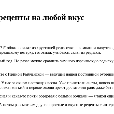
 рецепты на любой вкус
? Я обожаю салат из хрустящей редисочки в компании пахучего у
рельскому ветерку, готовила, улыбаясь, салат из редиски.
ый год. Но разве можно сравнить зимнюю израильскую редиску с
есте с Ириной Рыбчанской — ведущей нашей постоянной рубрик
У нас за окном настоящая весна. Уже прилетели аисты, вовсю ц
с климат мягкий и первые овощи зреют достаточно рано даже без
сная и какая-то почти бордовая с белыми бочками — я такой еще
 А потом рассмотрим другие простые и вкусные рецепты с инте