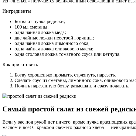
Из «листьев» получается великолепный освежающий салат изы
Ингредиенты
Ботва от пучка редиски;
100 мл сметаны;
одна чайная ложка меда;
две чайные ложки неострой горчицы;
одна чайная ложка лимонного сока;
одна чайная ложка оливкового масла;
одна столовая ложка томатного соуса или кетчупа.
Как приготовить
Ботву хорошенько промыть, стряхнуть, нарезать.
Сделать соус из сметаны, лимонного сока, оливкового мас
Полить нарезанную ботву, размешать и сразу подавать.
Самый простой салат из свежей редиск
Если у вас под рукой нет ничего, кроме пучка краснощеких к
маслом и все! С краюхой свежего ржаного хлеба — невыразимо