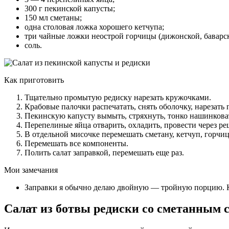
300 г пекинской капусты;
150 мл сметаны;
одна столовая ложка хорошего кетчупа;
три чайные ложки неострой горчицы (дижонской, баварск
соль.
Как приготовить
Тщательно промытую редиску нарезать кружочками.
Крабовые палочки распечатать, снять оболочку, нарезат
Пекинскую капусту вымыть, стряхнуть, тонко нашинкова
Перепелиные яйца отварить, охладить, провести через ре
В отдельной мисочке перемешать сметану, кетчуп, горчицу
Перемешать все компоненты.
Полить салат заправкой, перемешать еще раз.
Мои замечания
Заправки я обычно делаю двойную — тройную порцию. Ка
Салат из ботвы редиски со сметанным 