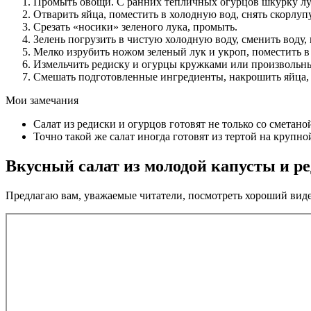
Промыть овощи. С ранних тепличных огурцов шкурку луч
Отварить яйца, поместить в холодную вод, снять скорлупу
Срезать «носики» зеленого лука, промыть.
Зелень погрузить в чистую холодную воду, сменить воду, 
Мелко изрубить ножом зеленый лук и укроп, поместить в 
Измельчить редиску и огурцы кружками или произвольн
Смешать подготовленные ингредиенты, накрошить яйца, 
Мои замечания
Салат из редиски и огурцов готовят не только со сметано
Точно такой же салат иногда готовят из тертой на крупно
Вкусный салат из молодой капусты и р
Предлагаю вам, уважаемые читатели, посмотреть хороший видео