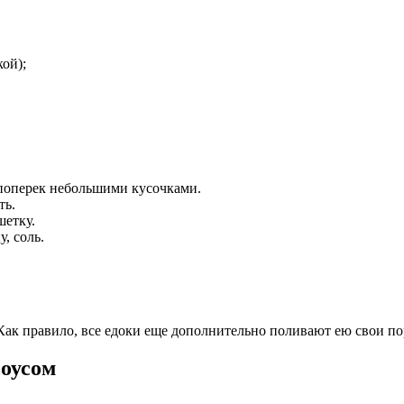
ой);
ь поперек небольшими кусочками.
ть.
шетку.
, соль.
к правило, все едоки еще дополнительно поливают ею свои по
соусом