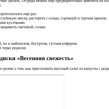
ше срезать. Огурцы можно еще предварительно замочить на пол
.
прополоскать еще раз.
глубокую миску, растереть с солью, горчицей и тертым хреном.
ыми кусочками.
заправить сметаной, солью
й, но и майонезом, йогуртом, густым кефиром.
й терке редиски.
едиски «Весенняя свежесть»
 ролик о том, как приготовить вкусный салат из капусты с реди