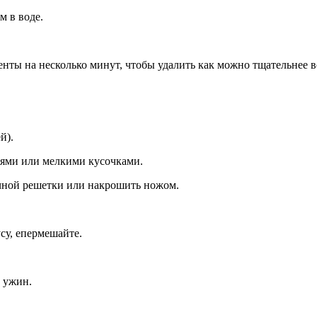
м в воде.
енты на несколько минут, чтобы удалить как можно тщательнее в
й).
ьями или мелкими кусочками.
чной решетки или накрошить ножом.
усу, епермешайте.
и ужин.