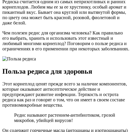
Редиска считается одним из самых неприхотливых и ранних
корнеплодов. Любим мы ее за ее хрустинку, особый аромат и
пикантный вкус. Бывает она круглой или вытянутой формы,
по цвету она может быть красной, розовой, фиолетовой и
даже белой.
Чем полезен редис для организма человека? Как правильно
его выбрать, хранить и использовать этот известный и
любимый многими корнеплод? Поговорим о пользе редиса и
ограничениях в его применении при некоторых заболеваниях.
Польза редиса для здоровья
Этот корнеплод ценят прежде всего за наличие компонентов,
которые оказывают антисептическое действие и
предупреждают развитие инфекции. Терпкость и острота
редиса как раз и говорят о том, что он имеет в своем составе
противомикробные вещества.
Редис называют растением-антибиотиком, грозой
микробов, убийцей вирусов!
Он содержит горчичные масла (антоцианы и изотиоцианаты)