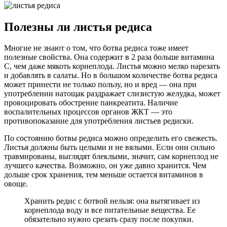
Полезны ли листья редиса
Многие не знают о том, что ботва редиса тоже имеет
полезные свойства. Она содержит в 2 раза больше витамина
С, чем даже мякоть корнеплода. Листья можно мелко нарезать
и добавлять в салаты. Но в большом количестве ботва редиса
может принести не только пользу, но и вред — она при
употреблении натощак раздражает слизистую желудка, может
провоцировать обострение панкреатита. Наличие
воспалительных процессов органов ЖКТ — это
противопоказание для употребления листьев редиски.
По состоянию ботвы редиса можно определить его свежесть.
Листья должны быть целыми и не вялыми. Если они сильно
травмированы, выглядят блеклыми, значит, сам корнеплод не
лучшего качества. Возможно, он уже давно хранится. Чем
дольше срок хранения, тем меньше остается витаминов в
овоще.
Хранить редис с ботвой нельзя: она вытягивает из
корнеплода воду и все питательные вещества. Ее
обязательно нужно срезать сразу после покупки.