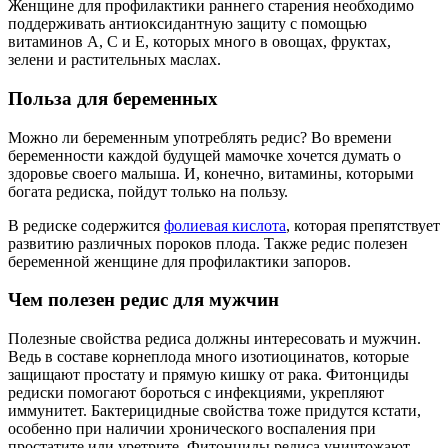
Женщине для профилактики раннего старения необходимо
поддерживать антиоксидантную защиту с помощью
витаминов А, С и Е, которых много в овощах, фруктах,
зелени и растительных маслах.
Польза для беременных
Можно ли беременным употреблять редис? Во времени
беременности каждой будущей мамочке хочется думать о
здоровье своего малыша. И, конечно, витамины, которыми
богата редиска, пойдут только на пользу.
В редиске содержится
фолиевая кислота
, которая препятствует
развитию различных пороков плода. Также редис полезен
беременной женщине для профилактики запоров.
Чем полезен редис для мужчин
Полезные свойства редиса должны интересовать и мужчин.
Ведь в составе корнеплода много изотиоцинатов, которые
защищают простату и прямую кишку от рака. Фитонциды
редиски помогают бороться с инфекциями, укрепляют
иммунитет. Бактерицидные свойства тоже придутся кстати,
особенно при наличии хронического воспаления при
простатите или уретрите. Фитонциды редиса уничтожают