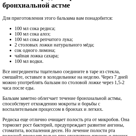
бронхиальной астме
Для приготовления этого бальзама вам понадобится:
100 мл сока редиса;
100 мл сока алоэ;
100 мл сока репчатого лука;
2 столовых ложки натурального мёда;
сок одного лимона;
чайная ложка сахара;
100 мл водки.
Все ингредиенты тщательно соедините в таре из стекла,
смешайте, оставьте в холодильнике на неделю. Через 7 дней
можно употреблять бальзам по столовой ложке через 1,5-2
часа после еды.
Бальзам заметно облегчает течение бронхиальной астмы,
способствует отхождению мокроты и борьбы с
воспалительным процессом в бронхах и легких.
Редиска еще отлично очищает полость рта от микробов. Она
тормозит рост бактерий, предупреждает развитие ангины,
стоматита, воспаления десен. Но лечение полости рта
редиской проводят только при отсутствии язвочек и прочих