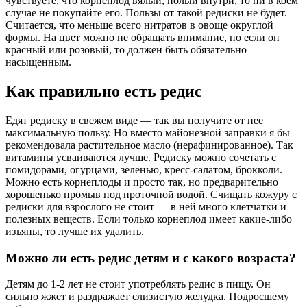
чувствуете, что корнеплод вялый, полый внутри, то ни в коем
случае не покупайте его. Пользы от такой редиски не будет.
Считается, что меньше всего нитратов в овоще округлой
формы. На цвет можно не обращать внимание, но если он
красный или розовый, то должен быть обязательно
насыщенным.
Как правильно есть редис
Едят редиску в свежем виде — так вы получите от нее
максимальную пользу. Но вместо майонезной заправки я бы
рекомендовала растительное масло (нерафинированное). Так
витамины усваиваются лучше. Редиску можно сочетать с
помидорами, огурцами, зеленью, кресс-салатом, брокколи.
Можно есть корнеплоды и просто так, но предварительно
хорошенько промыв под проточной водой. Счищать кожуру с
редиски для взрослого не стоит — в ней много клетчатки и
полезных веществ. Если только корнеплод имеет какие-либо
изъяны, то лучше их удалить.
Можно ли есть редис детям и с какого возраста?
Детям до 1-2 лет не стоит употреблять редис в пищу. Он
сильно жжет и раздражает слизистую желудка. Подросшему