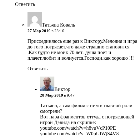
Ответить
Татьяна Коваль
27 Мар 2019
в 23:10
Присоединяюсь еще раз к Виктору.Мелодия и игра
до того потрясает,что даже страшно становится
.Как будто не моих 70 лет- душа поет и
плачет,любит и волнуется.Господи,как хорошо !!!
Ответить
Виктор
28 Мар 2019
в 9:47
Татьяна, а сам фильм с ним в главной роли
смотрели?
Вот пара фрагментов оттуда с потрясающей
игрой Дэвида на скрипке:
youtube.com/watch?v=h8vuVcP10PE
youtube.com/watch?v=W0pUfWjS4V8