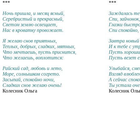
***
***
Ночь пришла, и месяц ясный,
Заждалась те
Серебристый и прекрасный,
Спи, зайчонок,
Светом землю освещает,
Глазки быстро
Нас в кроватку провожает.
Спи спокойно,
Я желаю снов приятных,
Завтра новый 
Теплых, добрых, сладких, мятных,
И к тебе с ут
Что мечтаешь, пусть приснится,
Пусть хороши
Что желаешь, воплотится:
Пусть везет 
Райский сад, любовь и лето,
Улыбайся, смей
Море, солнышком согрето.
Взгляд влюбле
Засыпай, спокойно ночи,
А сейчас спок
Сладких снов желаю очень!
Ты устала оче
Колесник Ольга
Колесник Оль