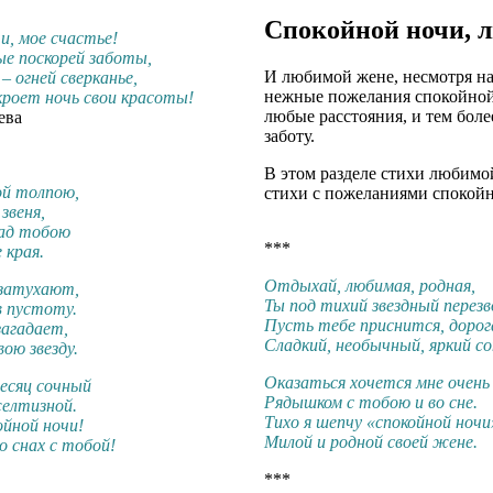
Спокойной ночи,
и, мое счастье!
е поскорей заботы,
И любимой жене, несмотря на
 – огней сверканье,
нежные пожелания спокойной 
роет ночь свои красоты!
любые расстояния, и тем боле
ева
заботу.
В этом разделе стихи любимо
ой толпою,
стихи с пожеланиями спокой
звеня,
ад тобою
***
 края.
Отдыхай, любимая, родная,
 затухают,
Ты под тихий звездный перезв
в пустоту.
Пусть тебе приснится, дорог
загадает,
Сладкий, необычный, яркий со
ою звезду.
Оказаться хочется мне очень
есяц сочный
Рядышком с тобою и во сне.
елтизной.
Тихо я шепчу «спокойной ночи
ойной ночи!
Милой и родной своей жене.
 снах с тобой!
***