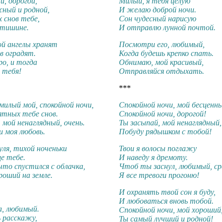
и, дорогой,
Милый, я тебя целую
ный и родной,
И желаю доброй ночи.
 снов тебе,
Сон чудесный нарисую
 тишине.
И отправлю лунной почтой.
ой ангелы хранят
Посмотри его, любимый,
в оградят.
Когда будешь крепко спать.
о, и тогда
Обнимаю, мой красивый,
 тебя!
Отправляйся отдыхать.
***
милый мой, спокойной ночи,
Спокойной ночи, мой бесценн
ятных тебе снов.
Спокойной ночи, дорогой!
 мой ненаглядный, очень.
Ты засыпай, мой ненаглядный,
 моя любовь.
Побуду рядышком с тобой!
уля, тихой ноченьки
Твои я волосы поглажу
е тебе.
И наведу я дремоту.
 что спустился с облачка,
Чтоб ты заснул, любимый, ср
оший на земле.
Я все тревоги прогоню!
И охранять твой сон я буду,
И любоваться вновь тобой.
а, любимый.
Спокойной ночи, мой хороший
ь расскажу,
Ты самый лучший и родной!