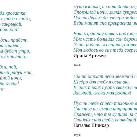
Луна взошла, и спит давно окр
Спокойной ночи, милая супруг
бя кроватка,
Пусть фильм до завтра ждет 
 сладко-сладко,
Ведь манит сна прекрасная и
 закрывай,
 баю-бай!
Вот к финишу опять подход
Мне честь большая сон береч
день придет,
Усни, родная женщина, скорее
ра зайдет,
Моя любовь во сне тебя согре
м будет утро,
Ирина Артемук
ежеминутно,
***
ся, пой,
нный радуй мой,
Синий бархат неба звездной 
ойной ночи,
Щедро для тебя я осыпаю,
нь-очень!
В снах твоих пусть сказка с
га
Засыпай, жена моя родная!
Пусть тебе споет тихонько в
Счастье неземное напророчи
Скажет, что ты лучшая на с
Сладких снов тебе, спокойной
Наталья Шинкар
***