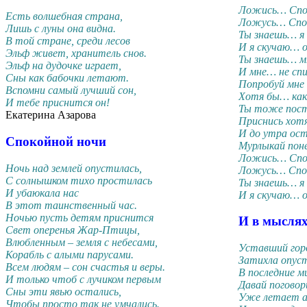
Ложись… Спок
Есть волшебная страна,
Ложусь… Спок
Лишь с луны она видна.
Ты знаешь… я
В той стране, среди лесов
И я скучаю… 
Эльф живет, хранитель снов.
Ты знаешь… м
Эльф на дудочке играет,
И мне… не с
Сны как бабочки летают.
Попробуй мне 
Вспомни самый лучший сон,
Хотя бы… ка
И тебе приснится он!
Ты тоже пост
Екатерина Азарова
Приснись хот
И до утра ост
Спокойной ночи
Мурлыкай по
Ложись… Спо
Ночь над землей опустилась,
Ложусь… Спо
С солнышком тихо простилась
Ты знаешь… я
И убаюкала нас
И я скучаю… 
В этот таинственный час.
Ночью пусть детям приснится
И в мыслях
Свет оперенья Жар-Птицы,
Влюбленным – земля с небесами,
Уставший гор
Корабль с алыми парусами.
Затихла опуст
Всем людям – сон счастья и веры.
В последние м
И только чтоб с лучиком первым
Давай погово
Сны эти явью остались,
Уже летает ан
Чтобы просто так не умчались.