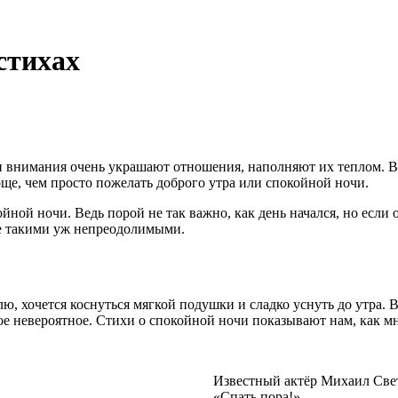
стихах
ки внимания очень украшают отношения, наполняют их теплом. В
още, чем просто пожелать доброго утра или спокойной ночи.
йной ночи. Ведь порой не так важно, как день начался, но если
не такими уж непреодолимыми.
ю, хочется коснуться мягкой подушки и сладко уснуть до утра.
ое невероятное. Стихи о спокойной ночи показывают нам, как мн
Известный актёр Михаил Свет
«Спать пора!»