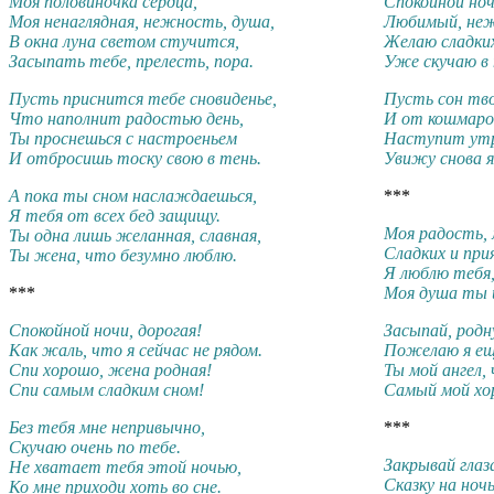
Моя половиночка сердца,
Спокойной ноч
Моя ненаглядная, нежность, душа,
Любимый, неж
В окна луна светом стучится,
Желаю сладких
Засыпать тебе, прелесть, пора.
Уже скучаю в
Пусть приснится тебе сновиденье,
Пусть сон тв
Что наполнит радостью день,
И от кошмаро
Ты проснешься с настроеньем
Наступит утр
И отбросишь тоску свою в тень.
Увижу снова я
А пока ты сном наслаждаешься,
***
Я тебя от всех бед защищу.
Моя радость, 
Ты одна лишь желанная, славная,
Сладких и при
Ты жена, что безумно люблю.
Я люблю тебя,
***
Моя душа ты и
Спокойной ночи, дорогая!
Засыпай, родн
Как жаль, что я сейчас не рядом.
Пожелаю я ещ
Спи хорошо, жена родная!
Ты мой ангел,
Спи самым сладким сном!
Самый мой хор
Без тебя мне непривычно,
***
Скучаю очень по тебе.
Закрывай глаз
Не хватает тебя этой ночью,
Сказку на ноч
Ко мне приходи хоть во сне.