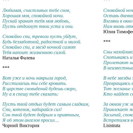
***
***
Любимая, счастливых тебе снов,
Спокойной ноч
Хорошая моя, спокойной ночи.
Оставь дневны
Пускай хранит тебя моя любовь,
Взгляни в окно
Пусть отдохнут твои уста и очи.
Нам вновь отк
Юлия Тимофе
Спокойно спи, тревоги пусть уйдут,
Будь беззаботной, радостной и милой.
***
Спокойно спи, а звезд ночной салют
Сны назойлив
Тебя напоит жизненною силой.
Спотыкаясь и 
Наталья Фалева
Пролетают н
***
В неизвестные
Вот уже и ночь накрыла город,
В небе звезды
Расстилаешь ты себе кровать.
Превращаясь 
В царстве сновидений будешь скоро,
Тот желанье 
Ну а я спешу тебе сказать:
Кто найдет св
Пусть твой отдых будет самым сладким,
За окном уж м
Спи, котенок, набирайся сил!
Привлекает ж
Сон твой будет добрым и приятным,
Засыпай, спок
Я об этом ангелов просил…
Встретимся во
Чорний Виктория
Lisistrata