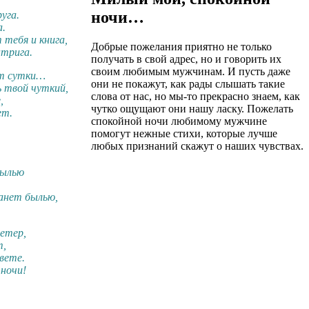
ночи…
уга.
а.
тебя и книга,
Добрые пожелания приятно не только
нтрига.
получать в свой адрес, но и говорить их
своим любимым мужчинам. И пусть даже
ят сутки…
они не покажут, как рады слышать такие
ь твой чуткий,
слова от нас, но мы-то прекрасно знаем, как
,
чутко ощущают они нашу ласку. Пожелать
ет.
спокойной ночи любимому мужчине
помогут нежные стихи, которые лучше
любых признаний скажут о наших чувствах.
пылью
танет былью,
етер,
т,
вете.
 ночи!