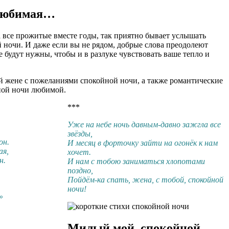
 любимая…
 все прожитые вместе годы, так приятно бывает услышать
ночи. И даже если вы не рядом, добрые слова преодолеют
е будут нужны, чтобы и в разлуке чувствовать ваше тепло и
й жене с пожеланиями спокойной ночи, а также романтические
ной ночи любимой.
***
Уже на небе ночь давным-давно зажгла все
звёзды,
он.
И месяц в форточку зайти на огонёк к нам
ая,
хочет.
н.
И нам с тобою заниматься хлопотами
поздно,
Пойдём-ка спать, жена, с тобой, спокойной
ночи!
»
Милый мой, спокойной