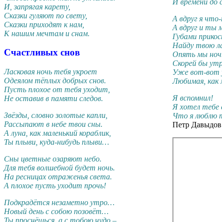
И времени до 
И, запрягая карету,
Сказки гуляют по свету,
А вдруг я что
Сказки приходят к нам,
А вдруг и ты 
К нашим мечтам и снам.
Губами прикос
Найду твою л
Счастливых снов
Опять мы ноч
Скорей бы ут
Ласковая ночь тебя укроет
Уже вот-вот 
Одеялом тёплых добрых снов.
Любимая, как
Пусть плохое от тебя уходит,
Я вспомнил!
Не оставив в памяти следов.
Я хотел тебе 
Звёзды, словно золотые капли,
Что я люблю 
Рассыпают в небе твои сны.
Петр Давыдов
А луна, как маленький кораблик,
Ты плыви, куда-нибудь плыви…
Сны цветные озаряют небо.
Для тебя волшебной будет ночь.
На ресницах отраженья света.
А плохое пусть уходит прочь!
Подкрадётся незаметно утро…
Новый день с собою позовёт…
Ты проснёшься, а с тобою чудо –