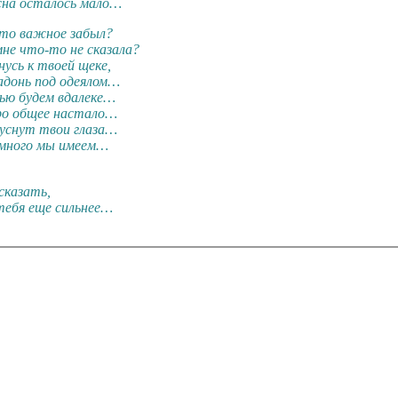
сна осталось мало…
-то важное забыл?
мне что-то не сказала?
нусь к твоей щеке,
адонь под одеялом…
ью будем вдалеке…
ро общее настало…
уснут твои глаза…
 много мы имеем…
сказать,
тебя еще сильнее…