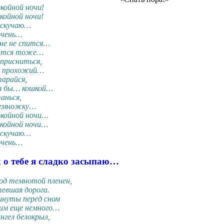
ойной ночи!
ойной ночи!
 скучаю…
очень…
не не спится…
пится тоже…
присниться,
к прохожий…
арайся,
я бы… кошкой…
анься,
немножку…
койной ночи…
койной ночи…
 скучаю…
очень…
 о тебе я сладко засыпаю…
од темнотой пленен,
евшая дорога.
инуты перед сном
рим еще немного…
гел белокрыл,