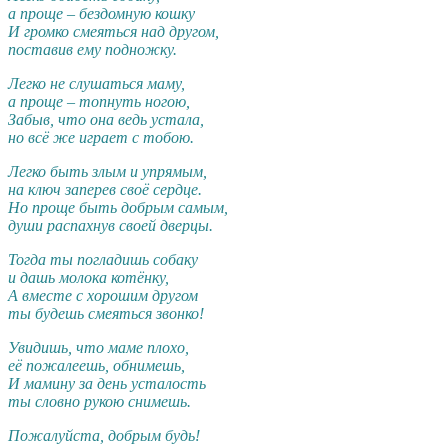
а проще – бездомную кошку
И громко смеяться над другом,
поставив ему подножку.
Легко не слушаться маму,
а проще – топнуть ногою,
Забыв, что она ведь устала,
но всё же играет с тобою.
Легко быть злым и упрямым,
на ключ заперев своё сердце.
Но проще быть добрым самым,
души распахнув своей дверцы.
Тогда ты погладишь собаку
и дашь молока котёнку,
А вместе с хорошим другом
ты будешь смеяться звонко!
Увидишь, что маме плохо,
её пожалеешь, обнимешь,
И мамину за день усталость
ты словно рукою снимешь.
Пожалуйста, добрым будь!