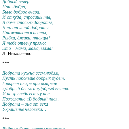
Добрый вечер,
Ночь добра,
Было доброе вчера.
И откуда, спросишь ты,
В доме столько доброты,
Что от этой доброты
Приживаются цветы,
Рыбки, ёжики, птенцы?
Я тебе отвечу прямо:
Это – мама, мама, мама!
Л. Николаенко
***
Доброта нужна всем людям,
Пусть побольше добрых будет.
Говорят не зря при встрече
«Добрый день» и «Добрый вечер».
И не зря ведь есть у нас
Пожелание «В добрый час».
Доброта – она от века
Украшенье человека…
***
Добрым быть совсем непросто,