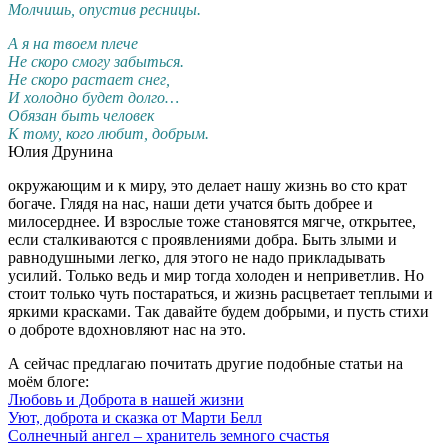
Молчишь, опустив ресницы.
А я на твоем плече
Не скоро смогу забыться.
Не скоро растает снег,
И холодно будет долго…
Обязан быть человек
К тому, кого любит, добрым.
Юлия Друнина
окружающим и к миру, это делает нашу жизнь во сто крат
богаче. Глядя на нас, наши дети учатся быть добрее и
милосерднее. И взрослые тоже становятся мягче, открытее,
если сталкиваются с проявлениями добра. Быть злыми и
равнодушными легко, для этого не надо прикладывать
усилий. Только ведь и мир тогда холоден и неприветлив. Но
стоит только чуть постараться, и жизнь расцветает теплыми и
яркими красками. Так давайте будем добрыми, и пусть стихи
о доброте вдохновляют нас на это.
А сейчас предлагаю почитать другие подобные статьи на
моём блоге:
Любовь и Доброта в нашей жизни
Уют, доброта и сказка от Марти Белл
Солнечный ангел – хранитель земного счастья