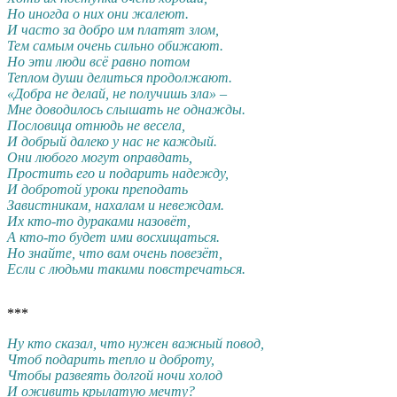
Но иногда о них они жалеют.
И часто за добро им платят злом,
Тем самым очень сильно обижают.
Но эти люди всё равно потом
Теплом души делиться продолжают.
«Добра не делай, не получишь зла» –
Мне доводилось слышать не однажды.
Пословица отнюдь не весела,
И добрый далеко у нас не каждый.
Они любого могут оправдать,
Простить его и подарить надежду,
И добротой уроки преподать
Завистникам, нахалам и невеждам.
Их кто-то дураками назовёт,
А кто-то будет ими восхищаться.
Но знайте, что вам очень повезёт,
Если с людьми такими повстречаться.
***
Ну кто сказал, что нужен важный повод,
Чтоб подарить тепло и доброту,
Чтобы развеять долгой ночи холод
И оживить крылатую мечту?