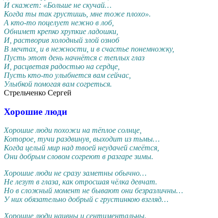
И скажет: «Больше не скучай…
Когда ты так грустишь, мне тоже плохо».
А кто-то поцелует нежно в лоб,
Обнимет крепко хрупкие ладошки,
И, растворив холодный злой озноб
В мечтах, и в нежности, и в счастье понемножку,
Пусть этот день начнётся с теплых глаз
И, расцветая радостью на сердце,
Пусть кто-то улыбнется вам сейчас,
Улыбкой помогая вам согреться.
Стрельченко Сергей
Хорошие люди
Хорошие люди похожи на тёплое солнце,
Которое, тучи раздвинув, выходит из тьмы…
Когда целый мир над твоей неудачей смеётся,
Они добрым словом согреют в разгаре зимы.
Хорошие люди не сразу заметны обычно…
Не лезут в глаза, как отросшая чёлка девчат.
Но в сложный момент не бывают они безразличны…
У них обязательно добрый с грустинкою взгляд…
Хорошие люди наивны и сентиментальны.