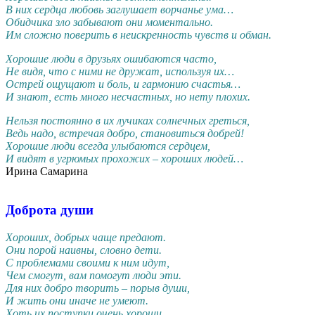
В них сердца любовь заглушает ворчанье ума…
Обидчика зло забывают они моментально.
Им сложно поверить в неискренность чувств и обман.
Хорошие люди в друзьях ошибаются часто,
Не видя, что с ними не дружат, используя их…
Острей ощущают и боль, и гармонию счастья…
И знают, есть много несчастных, но нету плохих.
Нельзя постоянно в их лучиках солнечных греться,
Ведь надо, встречая добро, становиться добрей!
Хорошие люди всегда улыбаются сердцем,
И видят в угрюмых прохожих – хороших людей…
Ирина Самарина
Доброта души
Хороших, добрых чаще предают.
Они порой наивны, словно дети.
С проблемами своими к ним идут,
Чем смогут, вам помогут люди эти.
Для них добро творить – порыв души,
И жить они иначе не умеют.
Хоть их поступки очень хороши,