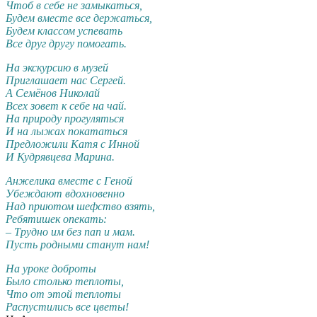
Чтоб в себе не замыкаться,
Будем вместе все держаться,
Будем классом успевать
Все друг другу помогать.
На экскурсию в музей
Приглашает нас Сергей.
А Семёнов Николай
Всех зовет к себе на чай.
На природу прогуляться
И на лыжах покататься
Предложили Катя с Инной
И Кудрявцева Марина.
Анжелика вместе с Геной
Убеждают вдохновенно
Над приютом шефство взять,
Ребятишек опекать:
– Трудно им без пап и мам.
Пусть родными станут нам!
На уроке доброты
Было столько теплоты,
Что от этой теплоты
Распустились все цветы!