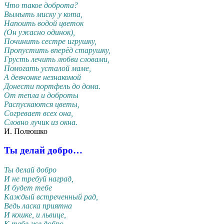
Что такое доброта?
Вымыть миску у кота,
Напоить водой цветок
(Он ужасно одинок),
Починить сестре игрушку,
Пропустить вперёд старушку,
Грусть лечить любви словами,
Помогать усталой маме,
А девчонке незнакомой
Донести портфель до дома.
От тепла и доброты
Распускаются цветы,
Согревает всех она,
Словно лучик из окна.
И. Полюшко
Ты делай добро…
Ты делай добро
И не требуй наград,
И будет тебе
Каждый встреченный рад,
Ведь ласка приятна
И кошке, и львице,
К тебе же добро