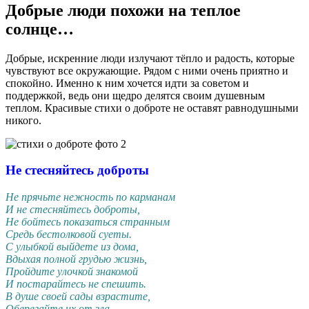
Добрые люди похожи на теплое
солнце…
Добрые, искренние люди излучают тёпло и радость, которые
чувствуют все окружающие. Рядом с ними очень приятно и
спокойно. Именно к ним хочется идти за советом и
поддержкой, ведь они щедро делятся своим душевным
теплом. Красивые стихи о доброте не оставят равнодушными
никого.
Не стесняйтесь доброты
Не прячьте нежность по карманам
И не стесняйтесь доброты,
Не бойтесь показаться странным
Средь бестолковой суеты.
С улыбкой выйдете из дома,
Вдыхая полной грудью жизнь,
Пройдите улочкой знакомой
И постарайтесь не спешить.
В душе своей сады взрастите,
Оберегайте их от зла,