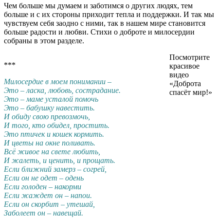
Чем больше мы думаем и заботимся о других людях, тем
больше и с их стороны приходит тепла и поддержки. И так мы
чувствуем себя заодно с ними, так в нашем мире становится
больше радости и любви. Стихи о доброте и милосердии
собраны в этом разделе.
Посмотрите
***
красивое
видео
Милосердие в моем понимании –
«Доброта
Это – ласка, любовь, сострадание.
спасёт мир!»
Это – маме усталой помочь
Это – бабушку навестить.
И обиду свою превозмочь,
И того, кто обидел, простить.
Это птичек и кошек кормить.
И цветы на окне поливать.
Всё живое на свете любить,
И жалеть, и ценить, и прощать.
Если ближний замерз – согрей,
Если он не одет – одень
Если голоден – накорми
Если жаждет он – напои.
Если он скорбит – утешай,
Заболеет он – навещай.