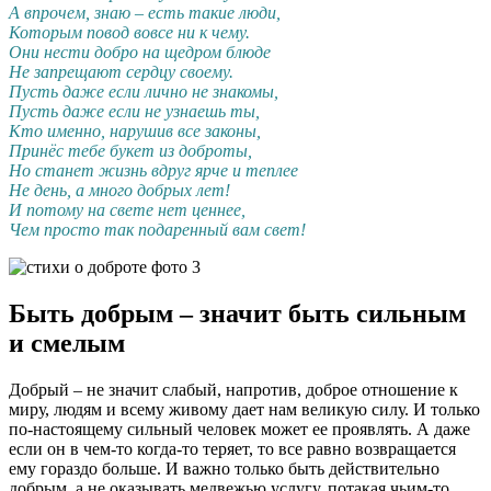
А впрочем, знаю – есть такие люди,
Которым повод вовсе ни к чему.
Они нести добро на щедром блюде
Не запрещают сердцу своему.
Пусть даже если лично не знакомы,
Пусть даже если не узнаешь ты,
Кто именно, нарушив все законы,
Принёс тебе букет из доброты,
Но станет жизнь вдруг ярче и теплее
Не день, а много добрых лет!
И потому на свете нет ценнее,
Чем просто так подаренный вам свет!
Быть добрым – значит быть сильным
и смелым
Добрый – не значит слабый, напротив, доброе отношение к
миру, людям и всему живому дает нам великую силу. И только
по-настоящему сильный человек может ее проявлять. А даже
если он в чем-то когда-то теряет, то все равно возвращается
ему гораздо больше. И важно только быть действительно
добрым, а не оказывать медвежью услугу, потакая чьим-то