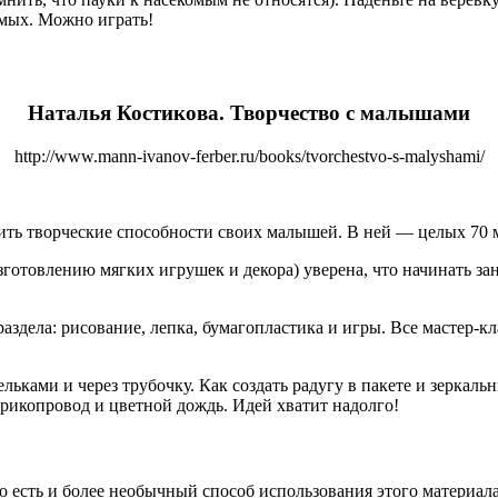
омых. Можно играть!
Наталья Костикова. Творчество с малышами
http://www.mann-ivanov-ferber.ru/books/tvorchestvo-s-malyshami/
ить творческие способности своих малышей. В ней — целых 70 ма
изготовлению мягких игрушек и декора) уверена, что начинать з
раздела: рисование, лепка, бумагопластика и игры. Все мастер-
льками и через трубочку. Как создать радугу в пакете и зеркал
рикопровод и цветной дождь. Идей хватит надолго!
о есть и более необычный способ использования этого материала