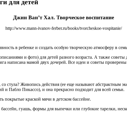
ги для детей
Джин Ван’т Хал. Творческое воспитание
http://www.mann-ivanov-ferber.ru/books/tvorcheskoe-vospitanie/
ивность в ребенке и создать особую творческую атмосферу в семь
исаниями и фото) для детей разного возраста. А также советы д
ига написана мамой двух дочерей. Все идеи и советы проверены 
, со стула? Живопись действия (ее еще называют абстрактным 
 и Пабло Пикассо), и она прекрасно подходит для всей семьи.
ь покрытые краской мячи в детском бассейне.
 бассейн, гуашь, формы для выпечки или глубокие тарелки, неск