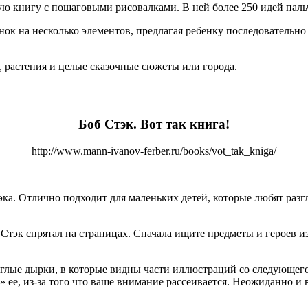
ю книгу с пошаговыми рисовалками. В ней более 250 идей паль
ок на несколько элементов, предлагая ребенку последовательно
, растения и целые сказочные сюжеты или города.
Боб Стэк. Вот так книга!
http://www.mann-ivanov-ferber.ru/books/vot_tak_kniga/
ка. Отлично подходит для маленьких детей, которые любят разгл
Стэк спрятал на страницах. Сначала ищите предметы и героев из
лые дырки, в которые видны части иллюстраций со следующего р
е» ее, из-за того что ваше внимание рассеивается. Неожиданно и 