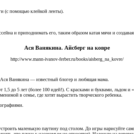
ги (с помощью клейкой ленты).
ассейна и приподнимать его, таким образом катая мячи и создава
Ася Ванякина. Айсберг на ковре
http://www.mann-ivanov-ferber.ru/books/aisberg_na_kovre/
ор Ася Ванякина — известный блогер и любящая мама.
т 1,5 до 5 лет (более 100 идей!). С красками и буквами, льдо
менимой в семье, где хотят вырастить творческого ребенка.
ографиями.
о устроить маленькую паутину под столом. До игры нарисуйте са
мнить, что пауки к насекомым не относятся). Наденьте на верев