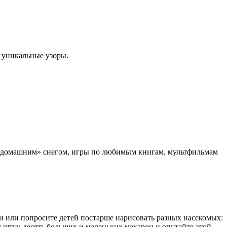
я уникальные узоры.
м и «домашним» снегом, игры по любимым книгам, мультфильмам
ми или попросите детей постарше нарисовать разных насекомых:
ку штук десять больших и маленьких макарон и опутайте этой