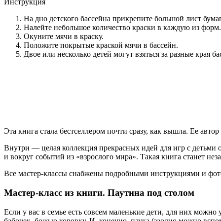
Инструкция
На дно детского бассейна прикрепите большой лист бума
Налейте небольшое количество краски в каждую из форм.
Окуните мячи в краску.
Положите покрытые краской мячи в бассейн.
Двое или несколько детей могут взяться за разные края б
Эта книга стала бестселлером почти сразу, как вышла. Ее авт
Внутри — целая коллекция прекрасных идей для игр с детьми о
и вокруг событий из «взрослого мира». Такая книга станет неза
Все мастер-классы снабжены подробными инструкциями и фот
Мастер-класс из книги. Паутина под столом
Если у вас в семье есть совсем маленькие дети, для них можн
бабочек, божью коровку. И, конечно, паука (заодно можно вспо