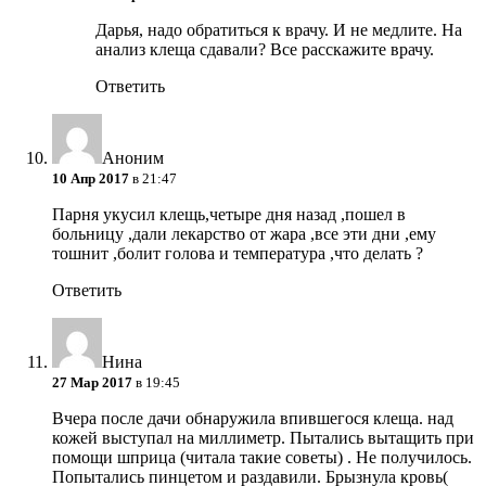
Дарья, надо обратиться к врачу. И не медлите. На
анализ клеща сдавали? Все расскажите врачу.
Ответить
Аноним
10 Апр 2017
в 21:47
Парня укусил клещь,четыре дня назад ,пошел в
больницу ,дали лекарство от жара ,все эти дни ,ему
тошнит ,болит голова и температура ,что делать ?
Ответить
Нина
27 Мар 2017
в 19:45
Вчера после дачи обнаружила впившегося клеща. над
кожей выступал на миллиметр. Пытались вытащить при
помощи шприца (читала такие советы) . Не получилось.
Попытались пинцетом и раздавили. Брызнула кровь(