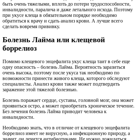
быть очень тяжелыми, вплоть до потери трудоспособности,
инвалидности, паралича и даже летального исхода. Поэтому
при укусе клеща в обязательном порядке необходимо
обратиться к врачу и сдать анализ крови. А лучше всего
сделать вовремя прививку.
Болезнь Лайма или клещевой
боррелиоз
Помимо клещевого энцефалита укус клеща таит в себе еще
одну опасность – болезнь Лайма. Вероятность заразиться
очень высока, поэтому после укуса так необходимо по
возможности принести живого клеща, которого обследуют
специалисты. Анализ крови также может подтвердить
заражение этой тяжелой болезнью.
Болезнь поражает сердце, суставы, головной мозг, она может
проявиться остро, а может приобретать хроническое течение.
Без лечения болезнь Лайма приводит человека к
инвалидности.
Необходимо знать, что в отличие от клещевого энцефалита
боррелиоз имеет не вирусную, а инфекционную природу, а
значит, он лечится антибиотиками. Не нужно дожидаться