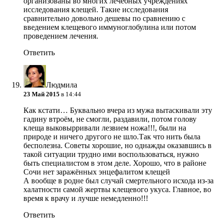
организованы во многих лечебных учреждениях
исследования клещей. Такие исследования
сравнительно довольно дешевы по сравнению с
введением клещевого иммуноглобулина или потом
проведением лечения.
Ответить
Людмила
23 Май 2015
в 14:44
Как кстати… Буквально вчера из мужа вытаскивали эту
гадину втроём, не смогли, раздавили, потом голову
клеща выковырривали лезвием ножа!!!, были на
природе и ничего другого не шло.Так что нить была
бесполезна. Советы хорошие, но однажды оказавшись в
такой ситуации трудно ими воспользоваться, нужно
быть специалистом в этом деле. Хорошо, что в районе
Сочи нет заражённых энцефалитом клещей
А вообще в родне был случай смертельного исхода из-за
халатности самой жертвы клещевого укуса. Главное, во
время к врачу и лучше немедленно!!!
Ответить