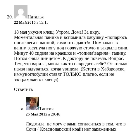
Наталья
22 Май 2015
в 15:15
18 мая укусил клещ. Утром. Дома! За икру.
Моментальная паника и вспомнила бабушку «попарюсь
после леса в ванной, сами отпадают!». Помчалась в
ванну, засунула ногу под горячую струю и закрыла слив.
Минут 40 сидела на краешке и «топила\варила» гадину.
Потом сняла пинцетом. К доктору не повезла. Вопрос.
Тем, что варила, могла как то навредить себе? От только
начал надуваться, когда увидела. (Кстати в Хабаровске,
иммуноглобулин ставят ТОЛЬКО платно, если не
застрахован от клеща)
Ответить
Таисия
25 Май 2015
в 20:46
Людмила, не могу с вами согласиться в том, что в
Сочи ( Краснодарский край) нет зараженных