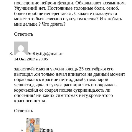
последствие нейроинфекции. Обкалывают ксеамином.
Улучшений нет. Постоянные головные боли, озноб,
болею вообще непереставая . Скажите пожалуйста
может это быть связано с уксусом клеща? И как быть
мне дальше ? Что делать?
Ответить
SeRiy.tigr@mail.ru
14 Окт 2017
в 20:05
здраствуйте.меня укусил клещь 25 сентября,я его
вытощил ,он только начал впиватса,на данный момент
обрасовалось красное петно,диам0,5 мм.парой
чешитса,дырка от укуса расширилась и покрылась
корочькой,я её содрал пошла сукривица.есть ли
опосения? ни каких симптомах нету,кроме этого
красного петна
Ответить
Ирина