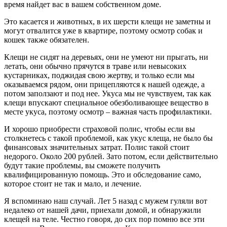
время найдет вас в вашем собственном доме.
Это касается и животных, в их шерсти клещи не заметны и
могут отвалится уже в квартире, поэтому осмотр собак и
кошек также обязателен.
Клещи не сидят на деревьях, они не умеют ни прыгать, ни
летать, они обычно прячутся в траве или невысоких
кустарниках, поджидая свою жертву, и только если мы
оказываемся рядом, они прицепляются к нашей одежде, а
потом заползают и под нее. Укуса мы не чувствуем, так как
клещи впускают специальное обезболивающее вещество в
месте укуса, поэтому осмотр – важная часть профилактики.
И хорошо приобрести страховой полис, чтобы если вы
столкнетесь с такой проблемой, как укус клеща, не было бы
финансовых значительных затрат. Полис такой стоит
недорого. Около 200 рублей. Зато потом, если действительно
будут такие проблемы, вы сможете получить
квалифицированную помощь. Это и обследование само,
которое стоит не так и мало, и лечение.
Я вспоминаю наш случай. Лет 5 назад с мужем гуляли вот
недалеко от нашей дачи, приехали домой, и обнаружили
клещей на теле. Честно говоря, до сих пор помню все эти