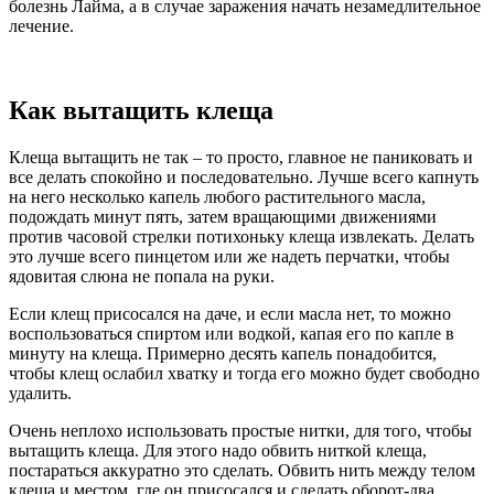
болезнь Лайма, а в случае заражения начать незамедлительное
лечение.
Как вытащить клеща
Клеща вытащить не так – то просто, главное не паниковать и
все делать спокойно и последовательно. Лучше всего капнуть
на него несколько капель любого растительного масла,
подождать минут пять, затем вращающими движениями
против часовой стрелки потихоньку клеща извлекать. Делать
это лучше всего пинцетом или же надеть перчатки, чтобы
ядовитая слюна не попала на руки.
Если клещ присосался на даче, и если масла нет, то можно
воспользоваться спиртом или водкой, капая его по капле в
минуту на клеща. Примерно десять капель понадобится,
чтобы клещ ослабил хватку и тогда его можно будет свободно
удалить.
Очень неплохо использовать простые нитки, для того, чтобы
вытащить клеща. Для этого надо обвить ниткой клеща,
постараться аккуратно это сделать. Обвить нить между телом
клеща и местом, где он присосался и сделать оборот-два