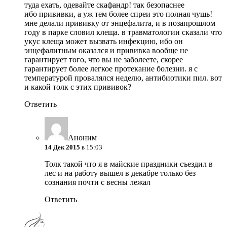
туда ехать, одевайте скафандр! так безопаснее
ибо прививки, а уж тем более спреи это полная чушь!
мне делали прививку от энцефалита, и в позапрошлом
году в парке словил клеща. в травматологии сказали что
укус клеща может вызвать инфекцию, ибо он
энцефалитным оказался и прививка вообще не
гарантирует того, что вы не заболеете, скорее
гарантирует более легкое протекание болезни. я с
температурой провалялся неделю, антибиотики пил. вот
и какой толк с этих прививок?
Ответить
Аноним
14 Дек 2015
в 15:03
Толк такой что я в майские праздники съездил в
лес и на работу вышел в декабре только без
сознания почти с весны лежал
Ответить