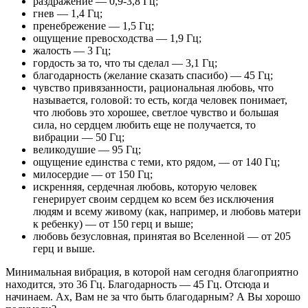
раздражение — 0,9-3,8 Гц;
гнев — 1,4 Гц;
пренебрежение — 1,5 Гц;
ощущение превосходства — 1,9 Гц;
жалость — 3 Гц;
гордость за то, что ты сделал — 3,1 Гц;
благодарность (желание сказать спасибо) — 45 Гц;
чувство привязанности, рациональная любовь, что
называется, головой: то есть, когда человек понимает,
что любовь это хорошее, светлое чувство и большая
сила, но сердцем любить еще не получается, то
вибрации — 50 Гц;
великодушие — 95 Гц;
ощущение единства с теми, кто рядом, — от 140 Гц;
милосердие — от 150 Гц;
искренняя, сердечная любовь, которую человек
генерирует своим сердцем ко всем без исключения
людям и всему живому (как, например, и любовь матери
к ребенку) — от 150 герц и выше;
любовь безусловная, принятая во Вселенной — от 205
герц и выше.
Минимальная вибрация, в которой нам сегодня благоприятно
находится, это 36 Гц. Благодарность — 45 Гц. Отсюда и
начинаем. Ах, Вам не за что быть благодарным? А Вы хорошо