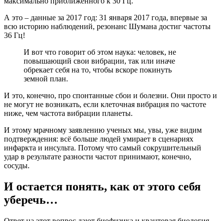
максимально приближенного к 30 Гц.
А это – данные за 2017 год: 31 января 2017 года, впервые за
всю историю наблюдений, резонанс Шумана достиг частоты
36 Гц!
И вот что говорит об этом наука: человек, не
повышающий свои вибрации, так или иначе
обрекает себя на то, чтобы вскоре покинуть
земной план.
И это, конечно, про спонтанные сбои и болезни. Они просто и
не могут не возникать, если клеточная вибрация по частоте
ниже, чем частота вибрации планеты.
И этому мрачному заявлению ученых мы, увы, уже видим
подтверждения: всё больше людей умирает в сценариях
инфаркта и инсульта. Потому что самый сокрушительный
удар в результате разности частот принимают, конечно,
сосуды.
И остается понять, как от этого себя
уберечь…
Ответ на этот вопрос дают биофизика и квантовая биология.