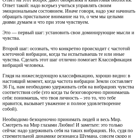
Ответ такой: надо всерьез учиться управлять своим
эмоциональным состоянием. Иначе говоря, надо уже начинать
обращать пристальное внимание на то, о чем мы целыми
днями думаем и что при этом чувствуем.
Это — первый шаг: установить свои доминирующие мысли и
чувства.
Второй шаг: осознать, что конкретно происходит с частотой
клеточной вибрации, когда ты испытываешь те или иные
чувства. Сделать этот шаг отлично помогает Классификация
вибраций человека.
Глядя на нижеследующую классификацию, хорошо видно: в
настоящий момент, когда частота вибрации Земли составляет
36 Гц, нам необходимо удерживать себя на вибрациях чувства
соответствия себе (это когда ты безоговорочно принимаешь
себя: понимаешь, что твоя личность – это то, что тебе
нравится, вызывает уважение и полное удовлетворение
собой).
Необходимо безоценочно принимать людей и весь Мир.
Смотреть на Мир глазами Любви! И заметьте: это только
сейчас надо удерживать себя на таких вибрациях. Но, судя по
стремительной динамике резонанса Шумана, совсем скоро и