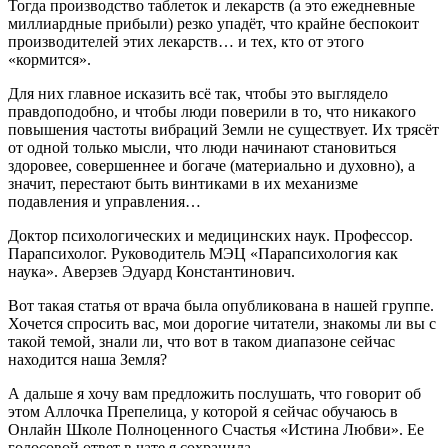
Тогда производство таблеток и лекарств (а это ежедневные
миллиардные прибыли) резко упадёт, что крайне беспокоит
производителей этих лекарств… и тех, кто от этого
«кормится».
Для них главное исказить всё так, чтобы это выглядело
правдоподобно, и чтобы люди поверили в то, что никакого
повышения частоты вибраций Земли не существует. Их трясёт
от одной только мысли, что люди начинают становиться
здоровее, совершеннее и богаче (материально и духовно), а
значит, перестают быть винтиками в их механизме
подавления и управления…
Доктор психологических и медицинских наук. Профессор.
Парапсихолог. Руководитель МЭЦ «Парапсихология как
наука». Аверзев Эдуард Константинович.
Вот такая статья от врача была опубликована в нашей группе.
Хочется спросить вас, мои дорогие читатели, знакомы ли вы с
такой темой, знали ли, что вот в таком диапазоне сейчас
находится наша Земля?
А дальше я хочу вам предложить послушать, что говорит об
этом Аллочка Препелица, у которой я сейчас обучаюсь в
Онлайн Школе Полноценного Счастья «Истина Любви». Ее
голосовой ответ в чате я сохранила.