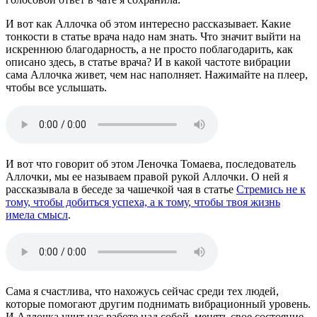
И вот как Аллочка об этом интересно рассказывает. Какие
тонкости в статье врача надо нам знать. Что значит выйти на
искреннюю благодарность, а не просто поблагодарить, как
описано здесь, в статье врача? И в какой частоте вибрации
сама Аллочка живет, чем нас наполняет. Нажимайте на плеер,
чтобы все услышать.
И вот что говорит об этом Леночка Томаева, последователь
Аллочки, мы ее называем правой рукой Аллочки. О ней я
рассказывала в беседе за чашечкой чая в статье
Стремись не к
тому, чтобы добиться успеха, а к тому, чтобы твоя жизнь
имела смысл
.
Сама я счастлива, что нахожусь сейчас среди тех людей,
которые помогают другим поднимать вибрационный уровень.
И Аллочка учит нас работе над собой, менять свое состояние