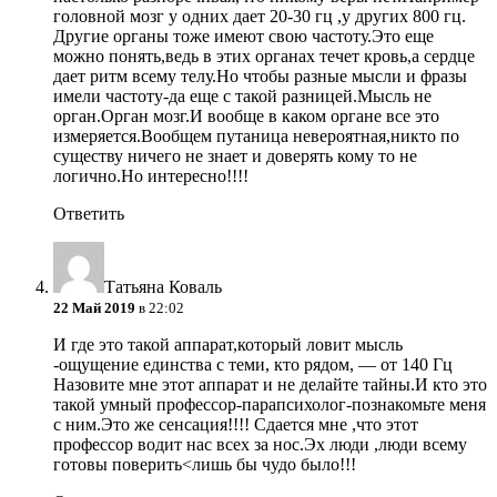
головной мозг у одних дает 20-30 гц ,у других 800 гц.
Другие органы тоже имеют свою частоту.Это еще
можно понять,ведь в этих органах течет кровь,а сердце
дает ритм всему телу.Но чтобы разные мысли и фразы
имели частоту-да еще с такой разницей.Мысль не
орган.Орган мозг.И вообще в каком органе все это
измеряется.Вообщем путаница невероятная,никто по
существу ничего не знает и доверять кому то не
логично.Но интересно!!!!
Ответить
Татьяна Коваль
22 Май 2019
в 22:02
И где это такой аппарат,который ловит мысль
-ощущение единства с теми, кто рядом, — от 140 Гц
Назовите мне этот аппарат и не делайте тайны.И кто это
такой умный профессор-парапсихолог-познакомьте меня
с ним.Это же сенсация!!!! Сдается мне ,что этот
профессор водит нас всех за нос.Эх люди ,люди всему
готовы поверить<лишь бы чудо было!!!