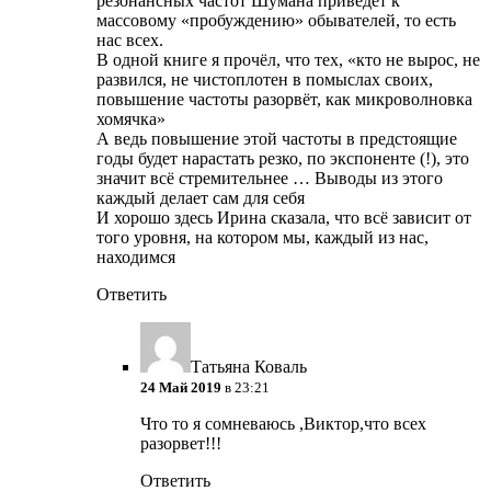
резонансных частот Шумана приведёт к
массовому «пробуждению» обывателей, то есть
нас всех.
В одной книге я прочёл, что тех, «кто не вырос, не
развился, не чистоплотен в помыслах своих,
повышение частоты разорвёт, как микроволновка
хомячка»
А ведь повышение этой частоты в предстоящие
годы будет нарастать резко, по экспоненте (!), это
значит всё стремительнее … Выводы из этого
каждый делает сам для себя
И хорошо здесь Ирина сказала, что всё зависит от
того уровня, на котором мы, каждый из нас,
находимся
Ответить
Татьяна Коваль
24 Май 2019
в 23:21
Что то я сомневаюсь ,Виктор,что всех
разорвет!!!
Ответить