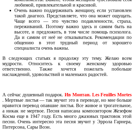
любимой, привлекательной и красивой.
Очень важно поддерживать женщину, если установлен
такой диагноз. Представляете, что она может ощущать.
Чаще всего — это чувство подавленности, страха,
переживаний. Поэтому важно здесь и самим быть на
высоте, и предложить, в том числе помощь психолога.
Да и самим от неё не отказываться. Рекомендации по
общению в этот трудный период от хорошего
специалиста очень важны.
В следующих статьях я продолжу эту тему. Желаю всем
мудрости. Относитесь к своему женскому здоровью
ответственно. Также хочется пожелать побольше
наслаждений, удовольствий и маленьких радостей.
А сейчас душевный подарок.
Ив Монтан. Les Feuilles Mortes
. Мертвые листья — так звучит это в переводе, но мне больше
нравится перевод опавшие листья. Все живое и трогательное,
а никак не мертвое. Песня написана композитором Жезефом
Косма еще в 1947 году. Есть много джазовых трактовок этой
песни. Очень интересно эта песня звучит у Эррола Гарнера,
Питерсона, Сары Воэн.