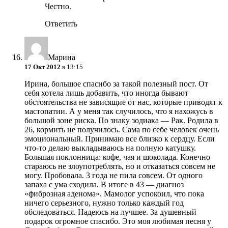
Честно.
Ответить
Марина
17 Окт 2012
в 13:15
Ирина, большое спасибо за такой полезный пост. От
себя хотела лишь добавить, что иногда бывают
обстоятельства не зависящие от нас, которые приводят к
мастопатии. А у меня так случилось, что я нахожусь в
большой зоне риска. По знаку зодиака — Рак. Родила в
26, кормить не получилось. Сама по себе человек очень
эмоциональный. Принимаю все близко к сердцу. Если
что-то делаю выкладываюсь на полную катушку.
Большая поклонница: кофе, чая и шоколада. Конечно
стараюсь не злоупотреблять, но и отказаться совсем не
могу. Пробовала. 3 года не пила совсем. От одного
запаха с ума сходила. В итоге в 43 — диагноз
«фиброзная аденома». Мамолог успокоил, что пока
ничего серьезного, нужно только каждый год
обследоваться. Надеюсь на лучшее. За душевный
подарок огромное спасибо. Это моя любимая песня у