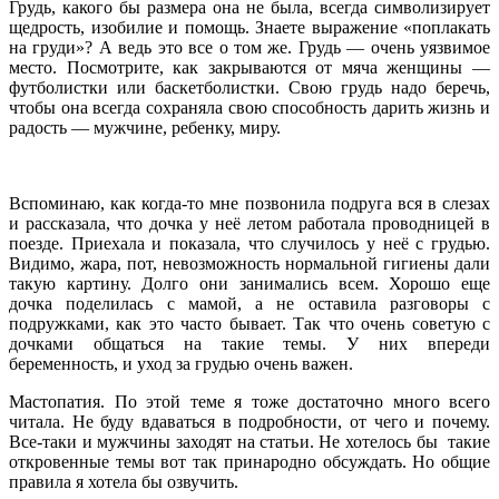
Грудь, какого бы размера она не была, всегда символизирует
щедрость, изобилие и помощь. Знаете выражение «поплакать
на груди»? А ведь это все о том же. Грудь — очень уязвимое
место. Посмотрите, как закрываются от мяча женщины —
футболистки или баскетболистки. Свою грудь надо беречь,
чтобы она всегда сохраняла свою способность дарить жизнь и
радость — мужчине, ребенку, миру.
Вспоминаю, как когда-то мне позвонила подруга вся в слезах
и рассказала, что дочка у неё летом работала проводницей в
поезде. Приехала и показала, что случилось у неё с грудью.
Видимо, жара, пот, невозможность нормальной гигиены дали
такую картину. Долго они занимались всем. Хорошо еще
дочка поделилась с мамой, а не оставила разговоры с
подружками, как это часто бывает. Так что очень советую с
дочками общаться на такие темы. У них впереди
беременность, и уход за грудью очень важен.
Мастопатия. По этой теме я тоже достаточно много всего
читала. Не буду вдаваться в подробности, от чего и почему.
Все-таки и мужчины заходят на статьи. Не хотелось бы такие
откровенные темы вот так принародно обсуждать. Но общие
правила я хотела бы озвучить.