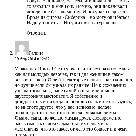
покупаю, и пользуюсь тем, что подарили…. Как-
то заходила в Рив Гош. Помню, они показывали
дезодорант без алюминия. И покупала ведь его..
Вроде из фирмы «Сиберика», но могу ошибаться.
Надо уточнить… Но у них все натуральное.
Ответить
Галина
09 Апр 2014
в 12:07
Уважаемая Ирина! Статья очень интересная и полезная
как для молодых девочек, так и для женщин в таком
возрасте как я (39 лет). Некоторые вещи я знала конечно,
но лучше если бы узнала их раньше. Но к сожалению
узнала тогда, когда мне самой поставили диагноз
двусторонняя мастопатия. Я собственно и
дезодорантами никогда не пользовалась и не пользуюсь,
но многого другое, что у вас написано, делала
неоднократно, в частности всевозможные диеты.
Я мама сына, но желаю мамам дочек своевременно
рассказывать своим чадам о таких вещах как
мастопатия, что это такое, от чего это бывает и к чему
приводит.