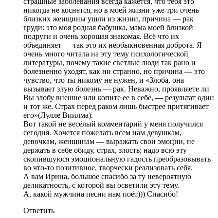
страшные заболевания всегда кажется, что тебя это
никогда не коснется, но в моей жизни уже три очень
близких женщины ушли из жизни, причина — рак
груди: это моя родная бабушка, мама моей близкой
подруги и очень хорошая знакомая. Всё что их
объединяет — так это их необыкновенная доброта. Я
очень много читала на эту тему психологической
литературы, почему такие светлые люди так рано и
болезненно уходят, как ни странно, но причина — это
чувство, что ты никому не нужен, и «Злоба, она
вызывает злую болезнь — рак. Неважно, проявляете ли
Вы злобу внешне или копите ее в себе, — результат один
и тот же. Страх перед раком лишь быстрее притягивает
его»(Лулле Виилма).
Вот такой не весёлый комментарий у меня получился
сегодня. Хочется пожелать всем нам девушкам,
девочкам, женщинам — выражать свои эмоции, не
держать в себе обиду, страх, злость; надо всю эту
скопившуюся эмоциональную гадость преобразовывать
во что-то позитивное, творчески реализовать себя.
А вам Ирина, большое спасибо за ту невероятную
деликатность, с которой вы осветили эту тему.
А, какой мужчина песни нам поёт))) Спасибо!
Ответить