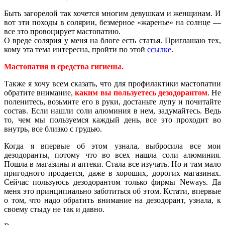
Быть загорелой так хочется многим девушкам и женщинам. И
вот эти походы в солярии, безмерное «жаренье» на солнце —
все это провоцирует мастопатию.
О вреде солярия у меня на блоге есть статья. Приглашаю тех,
кому эта тема интересна, пройти по этой
ссылке
.
Мастопатия и средства гигиены.
Также я хочу всем сказать, что для профилактики мастопатии
обратите внимание,
каким вы пользуетесь дезодорантом
. Не
поленитесь, возьмите его в руки, достаньте лупу и почитайте
состав. Если нашли соли алюминия в нем, задумайтесь. Ведь
то, чем мы пользуемся каждый день, все это проходит во
внутрь, все близко с грудью.
Когда я впервые об этом узнала, выбросила все мои
дезодоранты, потому что во всех нашла соли алюминия.
Пошла в магазины и аптеки. Стала все изучать. Но и там мало
пригодного продается, даже в хороших, дорогих магазинах.
Сейчас пользуюсь дезодорантом только фирмы Neways. Да
меня это принципиально заботиться об этом. Кстати, впервые
о том, что надо обратить внимание на дезодорант, узнала, к
своему стыду не так и давно.