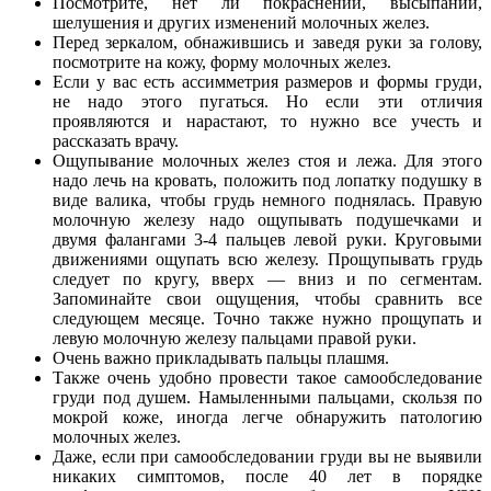
Посмотрите, нет ли покраснений, высыпаний,
шелушения и других изменений молочных желез.
Перед зеркалом, обнажившись и заведя руки за голову,
посмотрите на кожу, форму молочных желез.
Если у вас есть ассимметрия размеров и формы груди,
не надо этого пугаться. Но если эти отличия
проявляются и нарастают, то нужно все учесть и
рассказать врачу.
Ощупывание молочных желез стоя и лежа. Для этого
надо лечь на кровать, положить под лопатку подушку в
виде валика, чтобы грудь немного поднялась. Правую
молочную железу надо ощупывать подушечками и
двумя фалангами 3-4 пальцев левой руки. Круговыми
движениями ощупать всю железу. Прощупывать грудь
следует по кругу, вверх — вниз и по сегментам.
Запоминайте свои ощущения, чтобы сравнить все
следующем месяце. Точно также нужно прощупать и
левую молочную железу пальцами правой руки.
Очень важно прикладывать пальцы плашмя.
Также очень удобно провести такое самообследование
груди под душем. Намыленными пальцами, скользя по
мокрой коже, иногда легче обнаружить патологию
молочных желез.
Даже, если при самообследовании груди вы не выявили
никаких симптомов, после 40 лет в порядке