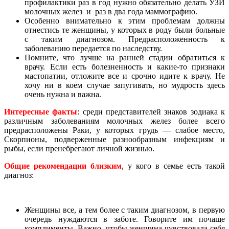
профилактики раз в год нужно обязательно делать УЗИ
молочных желез и раз в два года маммографию.
Особенно внимательно к этим проблемам должны
отнестись те женщины, у которых в роду были больные
с таким диагнозом. Предрасположенность к
заболеванию передается по наследству.
Помните, что лучше на ранней стадии обратиться к
врачу. Если есть болезненность и какие-то признаки
мастопатии, отложите все и срочно идите к врачу. Не
хочу ни в коем случае запугивать, но мудрость здесь
очень нужна и важна.
Интересные факты
: среди представителей знаков зодиака к
различным заболеваниям молочных желез более всего
предрасположены Раки, у которых грудь — слабое место,
Скорпионы, подверженные разнообразным инфекциям и
рыбы, если пренебрегают личной жизнью.
Общие рекомендации близким
, у кого в семье есть такой
диагноз:
Женщины все, а тем более с таким диагнозом, в первую
очередь нуждаются в заботе. Говорите им почаще
комплименты. Важно, чтобы женщина чувствовала себя