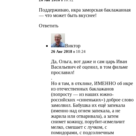
Поддерживаю, икра заморская баклажанная
— что может быть вкуснее!
Ответить
Виктор
26 Авг 2018
в 10:24
Да, Ольга, вот даже и сам царь Иван
Васильевич её оценил, в том фильме
прославил!
.
Но я там, в отклике, ИМЕННО об икре
из отечественных баклажанов
(попросту — из наших южно-
российских «синеньких») доброе слово
замолвил. Бабушка их ещё запекала
(именно над огнем запекала, а не
жарила или отваривала), а затем
снимет кожицу, порубит-измельчит
мелко, смешает с лучком, с
помидорами, с подсолнечным