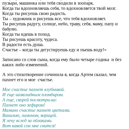
пузыри, машинка или тебя сводили в зоопарк.
Когда ты вдохновляешь себя, то вдохновляется твой мозг.
Когда ты рисуешь свою радость.
Ты – художник и рисуешь все, что тебя вдохновляет.
Ты рисуешь радугу, солнце, небо, траву, себя, маму, папу и
бабулю.
Когда ты идешь в поход.
Ты рисуешь красоту, чудеса.
В радости есть душа.
Счастье – когда ты дегустируешь еду и пьешь воду!»
Записано со слов сына, когда ему было четыре годика и без
каких либо изменений.
А это стихотворение сочинила я, когда Артем сказал, чем
пахнет его и мое счастье.
Мое счастье пахнет клубникой.
И еще шоколадным пломбиром.
А еще, скорей посмотри-ка:
Пахнет оно зефиром!
Мамино счастье пахнет цветами.
Ванилью, лимоном, корицей.
Я лечу вслед за облаками.
Вот какой сон мне снится!