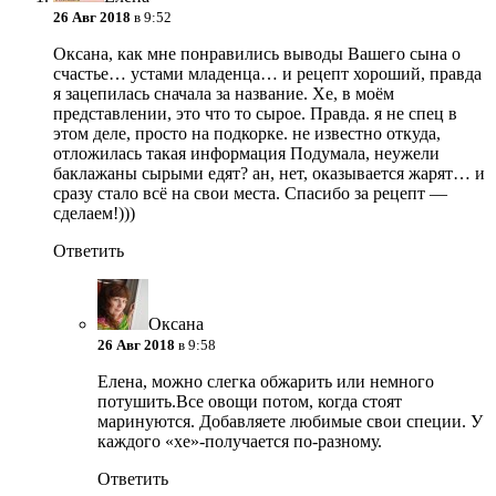
26 Авг 2018
в 9:52
Оксана, как мне понравились выводы Вашего сына о
счастье… устами младенца… и рецепт хороший, правда
я зацепилась сначала за название. Хе, в моём
представлении, это что то сырое. Правда. я не спец в
этом деле, просто на подкорке. не известно откуда,
отложилась такая информация
Подумала, неужели
баклажаны сырыми едят? ан, нет, оказывается жарят… и
сразу стало всё на свои места. Спасибо за рецепт —
сделаем!)))
Ответить
Оксана
26 Авг 2018
в 9:58
Елена, можно слегка обжарить или немного
потушить.Все овощи потом, когда стоят
маринуются. Добавляете любимые свои специи. У
каждого «хе»-получается по-разному.
Ответить