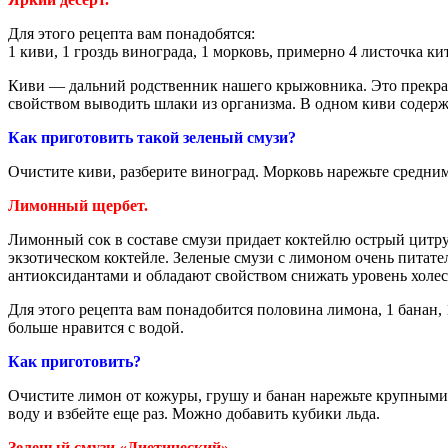
Для этого рецепта вам понадобятся:
1 киви, 1 гроздь винограда, 1 морковь, примерно 4 листочка к
Киви — дальний родственник нашего крыжовника. Это прекрасн
свойством выводить шлаки из организма. В одном киви содерж
Как приготовить такой зеленый смузи?
Очистите киви, разберите виноград. Морковь нарежьте средним
Лимонный щербет.
Лимонный сок в составе смузи придает коктейлю острый цитрус
экзотическом коктейле. Зеленые смузи с лимоном очень пита
антиоксидантами и обладают свойством снижать уровень холес
Для этого рецепта вам понадобится половина лимона, 1 банан,
больше нравится с водой.
Как приготовить?
Очистите лимон от кожуры, грушу и банан нарежьте крупными 
воду и взбейте еще раз. Можно добавить кубики льда.
Зеленый смузи «Диетический».