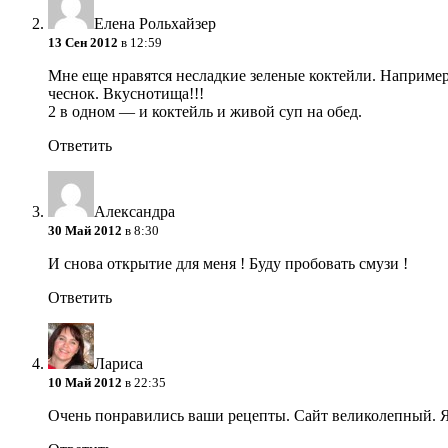
Елена Рольхайзер
13 Сен 2012
в 12:59
Мне еще нравятся несладкие зеленые коктейли. Наприме
чеснок. Вкуснотища!!!
2 в одном — и коктейль и живой суп на обед.
Ответить
Александра
30 Май 2012
в 8:30
И снова открытие для меня ! Буду пробовать смузи !
Ответить
Лариса
10 Май 2012
в 22:35
Очень понравились ваши рецепты. Сайт великолепный. Я н