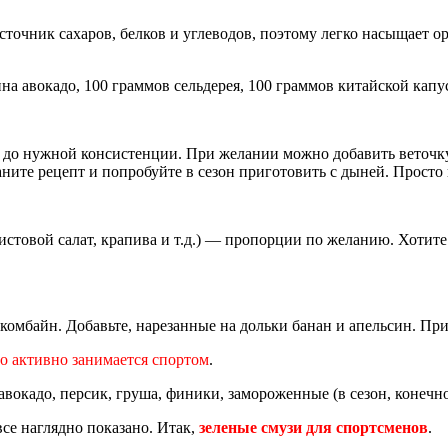
сточник сахаров, белков и углеводов, поэтому легко насыщает 
ина авокадо, 100 граммов сельдерея, 100 граммов китайской капу
е до нужной консистенции. При желании можно добавить веточ
аните рецепт и попробуйте в сезон приготовить с дыней. Просто
листовой салат, крапива и т.д.) — пропорции по желанию. Хотит
 комбайн. Добавьте, нарезанные на дольки банан и апельсин. П
кто активно занимается спортом
.
, авокадо, персик, груша, финики, замороженные (в сезон, конечн
все наглядно показано. Итак,
зеленые смузи для спортсменов
.