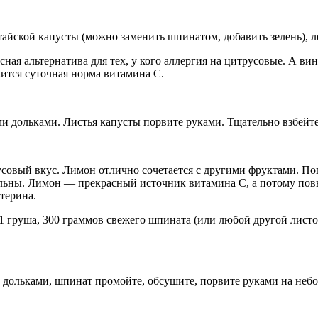
итайской капуcты (можно заменить шпинатом, добавить зелень), л
ая альтернатива для тех, у кого аллергия на цитрусовые. А ви
ится суточная норма витамина С.
и дольками. Листья капусты порвите руками. Тщательно взбейте 
овый вкус. Лимон отлично сочетается с другими фруктами. Попр
тельны. Лимон — прекрасный источник витамина С, а потому по
терина.
 1 груша, 300 граммов свежего шпината (или любой другой листо
дольками, шпинат промойте, обсушите, порвите руками на небол