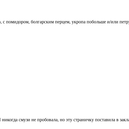
р, с помидором, болгарским перцем, укропа побольше и/или пет
икогда смузи не пробовала, но эту страничку поставила в закл