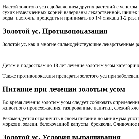
Настой золотого уса с добавлением других растений с успехом
сухих измельченных корней валерианы лекарственной, шишек хм
воды, настоять, процедить и принимать по 1/4 стакана 1-2 раза 
Золотой ус. Противопоказания
Золотой ус, как и многие сильнодействующие лекарственные ра
Детям и подросткам до 18 лет лечение золотым усом категорич
Также противопоказаны препараты золотого уса при заболеван
Питание при лечении золотым усом
Во время лечения золотым усом следует соблюдать определенн
животного происхождения, газированные напитки, свежий хле
Рекомендуется ограничить в своем питании до минимума употр
моркови, зелени, белокочанной капусты, брокколи. Сливочное 
Золотой ус. Условия выращивания