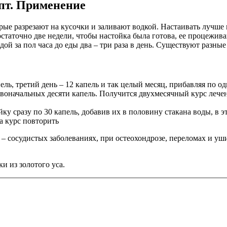
епт. Применение
торые разрезают на кусочки и заливают водкой. Настаивать лучше
 Достаточно две недели, чтобы настойка была готова, ее процежи
одой за пол часа до еды два – три раза в день. Существуют разн
ель, третий день – 12 капель и так целый месяц, прибавляя по о
воначальных десяти капель. Получится двухмесячный курс лечен
у сразу по 30 капель, добавив их в половину стакана воды, в э
ва курс повторить
– сосудистых заболеваниях, при остеохондрозе, переломах и уши
и из золотого уса.