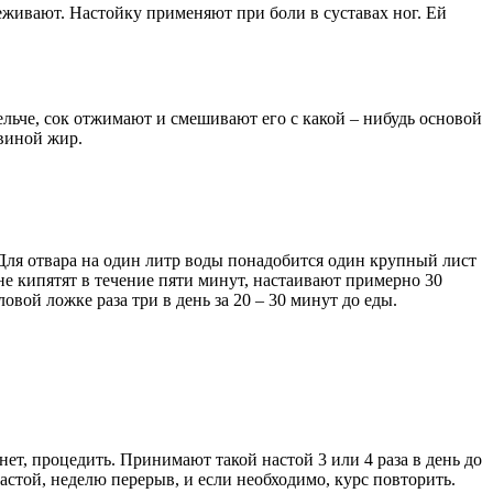
цеживают. Настойку применяют при боли в суставах ног. Ей
ельче, сок отжимают и смешивают его с какой – нибудь основой
свиной жир.
. Для отвара на один литр воды понадобится один крупный лист
гне кипятят в течение пяти минут, настаивают примерно 30
вой ложке раза три в день за 20 – 30 минут до еды.
нет, процедить. Принимают такой настой 3 или 4 раза в день до
стой, неделю перерыв, и если необходимо, курс повторить.