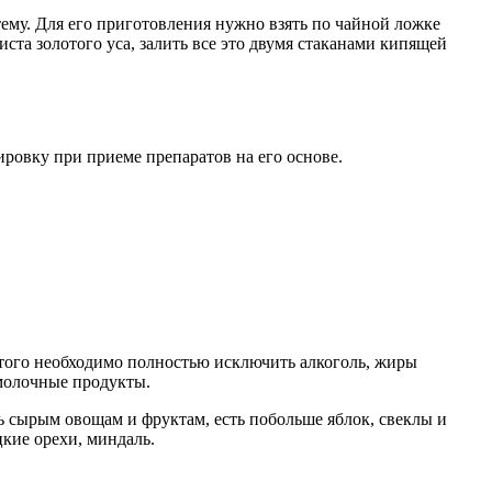
тему. Для его приготовления нужно взять по чайной ложке
ста золотого уса, залить все это двумя стаканами кипящей
ировку при приеме препаратов на его основе.
этого необходимо полностью исключить алкоголь, жиры
 молочные продукты.
ь сырым овощам и фруктам, есть побольше яблок, свеклы и
цкие орехи, миндаль.