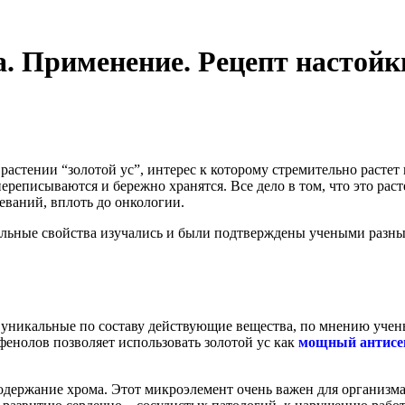
а. Применение. Рецепт настойк
о растении “золотой ус”, интерес к которому стремительно растет
 переписываются и бережно хранятся. Все дело в том, что это р
ваний, вплоть до онкологии.
кальные свойства изучались и были подтверждены учеными разны
 уникальные по составу действующие вещества, по мнению учен
фенолов позволяет использовать золотой ус как
мощный антисе
 содержание хрома. Этот микроэлемент очень важен для организма