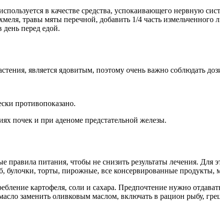
 используется в качестве средства, успокаивающего нервную сис
еля, травы мяты перечной, добавить 1/4 часть измельченного ли
в день перед едой.
стения, является ядовитым, поэтому очень важно соблюдать доз
ески противопоказано.
иях почек и при аденоме предстательной железы.
ые правила питания, чтобы не снизить результаты лечения. Для 
б, булочки, торты, пирожные, все консервированные продукты,
ебление картофеля, соли и сахара. Предпочтение нужно отдават
масло заменить оливковым маслом, включать в рацион рыбу, гре