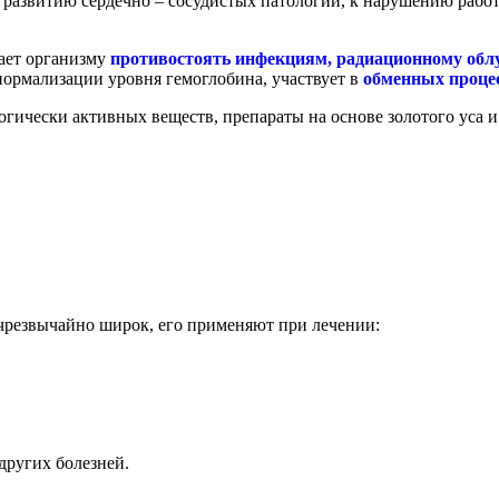
к развитию сердечно – сосудистых патологий, к нарушению рабо
гает организму
противостоять инфекциям, радиационному облу
нормализации уровня гемоглобина, участвует в
обменных проце
огически активных веществ, препараты на основе золотого уса
чрезвычайно широк, его применяют при лечении:
других болезней.