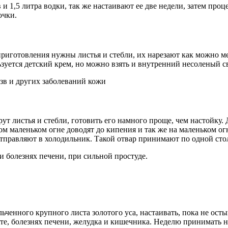
и 1,5 литра водки, так же настаивают ее две недели, затем про
очки.
 приготовления нужны листья и стебли, их нарезают как можно м
ьзуется детский крем, но можно взять и внутренний несоленый 
зв и других заболеваний кожи
рут листья и стебли, готовить его намного проще, чем настойку
мом маленьком огне доводят до кипения и так же на маленьком о
тправляют в холодильник. Такой отвар принимают по одной столо
 болезнях печени, при сильной простуде.
ьченного крупного листа золотого уса, настаивать, пока не осты
те, болезнях печени, желудка и кишечника. Неделю принимать на