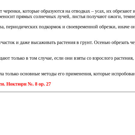
 черенки, которые образуются на отводках – усах, их обрезают и 
ереносит прямых солнечных лучей, листья получают ожоги, темне
ва, периодических подкормок и своевременной обрезки, иначе он
асток и даже высаживать растения в грунт. Осенью обрезать че
ают только в том случае, если они взяты со взрослого растения
вела только основные методы его применения, которые испробов
. Ноктюрн №. 8 op. 27