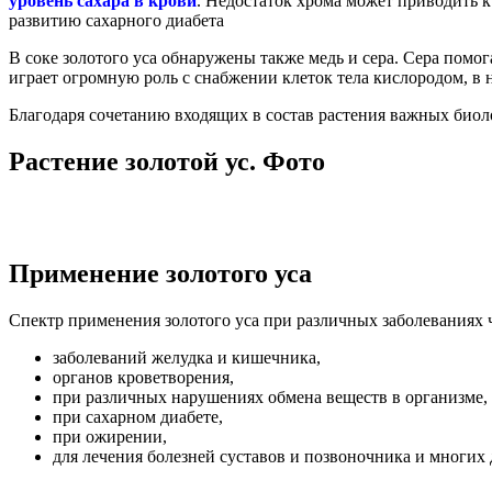
уровень сахара в крови
. Недостаток хрома может приводить 
развитию сахарного диабета
В соке золотого уса обнаружены также медь и сера. Сера помо
играет огромную роль с снабжении клеток тела кислородом, в 
Благодаря сочетанию входящих в состав растения важных биол
Растение золотой ус. Фото
Применение золотого уса
Спектр применения золотого уса при различных заболеваниях 
заболеваний желудка и кишечника,
органов кроветворения,
при различных нарушениях обмена веществ в организме,
при сахарном диабете,
при ожирении,
для лечения болезней суставов и позвоночника и многих 