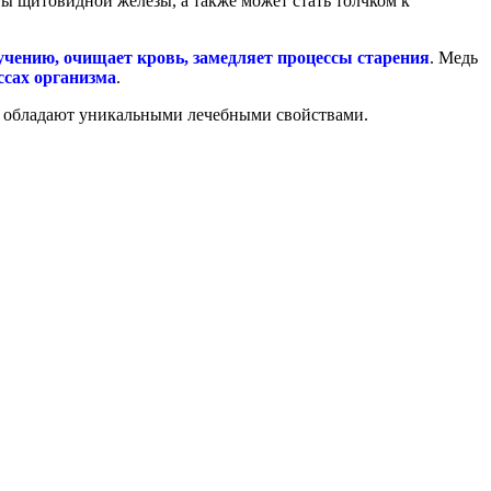
ты щитовидной железы, а также может стать толчком к
чению, очищает кровь, замедляет процессы старения
. Медь
ссах организма
.
 и обладают уникальными лечебными свойствами.