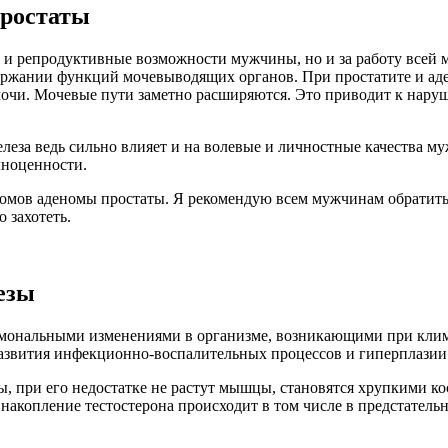
простаты
ю и репродуктивные возможности мужчины, но и за работу всей 
держании функций мочевыводящих органов. При простатите и аде
очи. Мочевые пути заметно расширяются. Это приводит к наруш
леза ведь сильно влияет и на волевые и личностные качества 
лноценности.
омов аденомы простаты. Я рекомендую всем мужчинам обратить
 захотеть.
езы
рмональными изменениями в организме, возникающими при клима
 развития инфекционно-воспалительных процессов и гиперплазии
 при его недостатке не растут мышцы, становятся хрупкими кос
акопление тестостерона происходит в том числе в предстательно