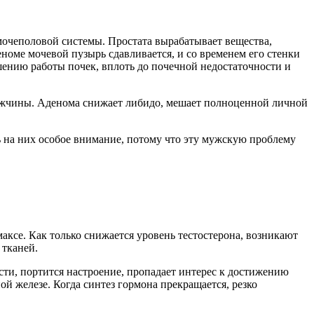
мочеполовой системы. Простата вырабатывает вещества,
номе мочевой пузырь сдавливается, и со временем его стенки
ению работы почек, вплоть до почечной недостаточности и
мужчины. Аденома снижает либидо, мешает полноценной личной
 на них особое внимание, потому что эту мужскую проблему
ксе. Как только снижается уровень тестостерона, возникают
 тканей.
ти, портится настроение, пропадает интерес к достижению
й железе. Когда синтез гормона прекращается, резко