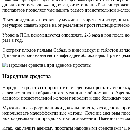
дигидротестостерон — андроген, ответственный за гиперплазию
препаратов позволяет уменьшить размер предстательной желез
Лечение аденомы простаты у мужчин лекарствами из группы ин
регулярно сдавать кровь на определение простатаспецифическо
Уровень ПСА рекомендуется определять 2-3 раза в год после д
раза в год.
Экстракт плодов пальмы Сабаль в виде капсул и таблеток явл
Дополнительно назначают альфа-адреноблокаторы. При выраже
Народные средства
Народные средства от простатита и аденомы простаты использу
своевременности обращения за медицинской помощью. Аденома 
аденомы предстательной железы приводит к еще большему разр
Мужчина и его родственники должны понять, что аденома прост
использовать малоэффективные методы. Лечение аденомы прос
новообразования и профилактики осложнений. Именно поэтому
Итак, как лечить аденому простаты народными средствами? Пр