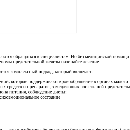
ются обращаться к специалистам. Но без медицинской помощи б
еномы предстательной железы начинайте лечение.
уется комплексный подход, который включает:
ий, которые поддерживают кровообращение в органах малого т
х средств и препаратов, замедляющих рост тканей предстатель
она питания, соблюдение диеты;
психоэмоциональное состояние.
 — это ингибиторы 5α-редуктазы (дутастерид, финастерид), кот