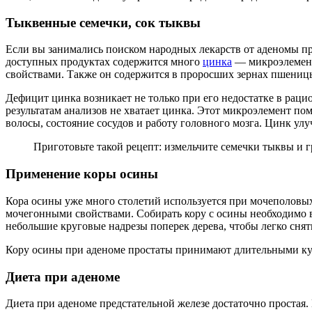
Тыквенные семечки, сок тыквы
Если вы занимались поиском народных лекарств от аденомы пр
доступных продуктах содержится много
цинка
— микроэлемент
свойствами. Также он содержится в проросших зернах пшениц
Дефицит цинка возникает не только при его недостатке в рац
результатам анализов не хватает цинка. Этот микроэлемент п
волосы, состояние сосудов и работу головного мозга. Цинк улу
Приготовьте такой рецепт: измельчите семечки тыквы и г
Применение коры осины
Кора осины уже много столетий используется при мочеполовы
мочегонными свойствами. Собирать кору с осины необходимо в
небольшие круговые надрезы поперек дерева, чтобы легко снять
Кору осины при аденоме простаты принимают длительными курс
Диета при аденоме
Диета при аденоме предстательной железе достаточно простая