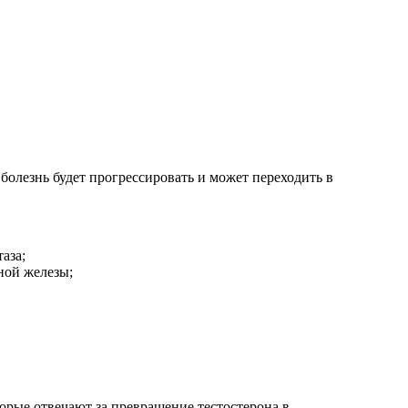
олезнь будет прогрессировать и может переходить в
аза;
ной железы;
орые отвечают за превращение тестостерона в