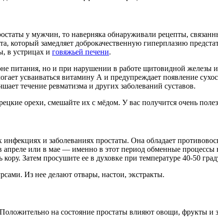
остаты у мужчин, то наверняка обнаруживали рецепты, связанн
а, который замедляет доброкачественную гиперплазию предста
ы, в устрицах и
говяжьей печени
.
ионе питания, но и при нарушении в работе щитовидной железы 
омогает усваиваться витамину А и предупреждает появление сух
чшает течение ревматизма и других заболеваний суставов.
рецкие орехи, смешайте их с мёдом. У вас получится очень поле
х инфекциях и заболеваниях простаты. Она обладает противов
 апреле или в мае — именно в этот период обменные процессы в
 кору. Затем просушите ее в духовке при температуре 40-50 град
ами. Из нее делают отвары, настои, экстракты.
. Положительно на состояние простаты влияют овощи, фрукты и 