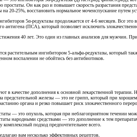
 простаты. Он как раз и повышает скорость разрастания предст
ы на 20-25%, восстановить нормальное мочеиспускание путем у
гибиторов 5α-редуктазы продолжается от 4-6 месяцев. Все это 
го антигена (ПСА), который позволяет исключить злокачественн
остижения 40 лет. Это один из главных анализов для мужчин. Пр
яется растительным ингибитором 5-альфа-редуктазы, который та
нном воспалении не обойтись без антибиотиков.
ют в качестве дополнения к основной лекарственной терапии. Н
предстательной железы — это не грипп, который при хорошем ра
астанию органа и резко повышает риск злокачественного перер
аты — это опухоль, которая при неблагоприятном течении может
таты народными средствами — это дополнение к тем препаратам
 комплексный подход предпочтительнее всего.
едлагаю вам несколько эффективных рецептов.