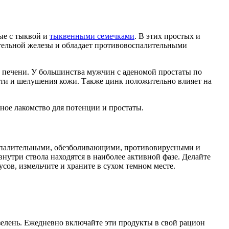
ые с тыквой и
тыквенными семечками
. В этих простых и
тельной железы и обладает противовоспалительными
и печени. У большинства мужчин с аденомой простаты по
ости и шелушения кожи. Также цинк положительно влияет на
зное лакомство для потенции и простаты.
оспалительными, обезболивающими, противовирусными и
нутри ствола находятся в наиболее активной фазе. Делайте
усов, измельчите и храните в сухом темном месте.
зелень. Ежедневно включайте эти продукты в свой рацион