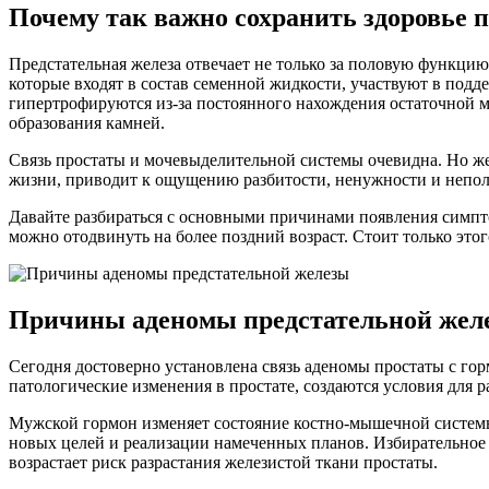
Почему так важно сохранить здоровье 
Предстательная железа отвечает не только за половую функци
которые входят в состав семенной жидкости, участвуют в под
гипертрофируются из-за постоянного нахождения остаточной м
образования камней.
Связь простаты и мочевыделительной системы очевидна. Но же
жизни, приводит к ощущению разбитости, ненужности и непо
Давайте разбираться с основными причинами появления симпт
можно отодвинуть на более поздний возраст. Стоит только этого
Причины аденомы предстательной жел
Сегодня достоверно установлена связь аденомы простаты с го
патологические изменения в простате, создаются условия для
Мужской гормон изменяет состояние костно-мышечной системы,
новых целей и реализации намеченных планов. Избирательное н
возрастает риск разрастания железистой ткани простаты.