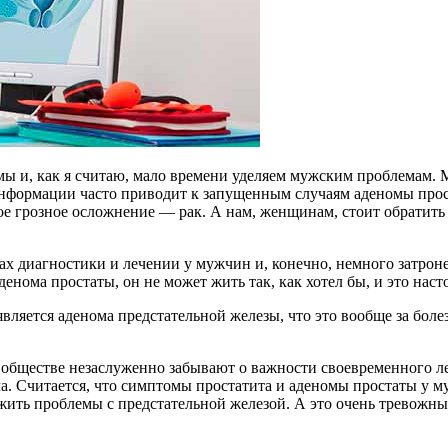
емы и, как я считаю, мало времени уделяем мужским проблемам
 информации часто приводит к запущенным случаям аденомы прос
е грозное осложнение — рак. А нам, женщинам, стоит обратить 
х диагностики и лечении у мужчин и, конечно, немного затрон
нома простаты, он не может жить так, как хотел бы, и это наст
ляется аденома предстательной железы, что это вообще за болез
в обществе незаслуженно забывают о важности своевременного 
ола. Считается, что симптомы простатита и аденомы простаты у 
жить проблемы с предстательной железой. А это очень тревожны