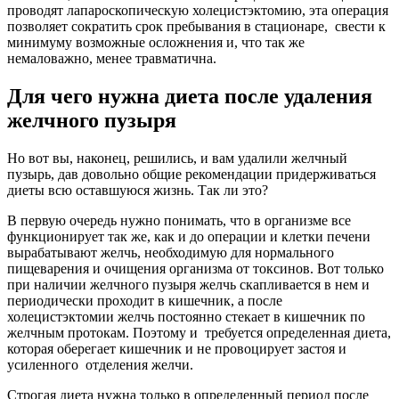
проводят лапароскопическую холецистэктомию, эта операция
позволяет сократить срок пребывания в стационаре, свести к
минимуму возможные осложнения и, что так же
немаловажно, менее травматична.
Для чего нужна диета после удаления
желчного пузыря
Но вот вы, наконец, решились, и вам удалили желчный
пузырь, дав довольно общие рекомендации придерживаться
диеты всю оставшуюся жизнь. Так ли это?
В первую очередь нужно понимать, что в организме все
функционирует так же, как и до операции и клетки печени
вырабатывают желчь, необходимую для нормального
пищеварения и очищения организма от токсинов. Вот только
при наличии желчного пузыря желчь скапливается в нем и
периодически проходит в кишечник, а после
холецистэктомии желчь постоянно стекает в кишечник по
желчным протокам. Поэтому и требуется определенная диета,
которая оберегает кишечник и не провоцирует застоя и
усиленного отделения желчи.
Строгая диета нужна только в определенный период после