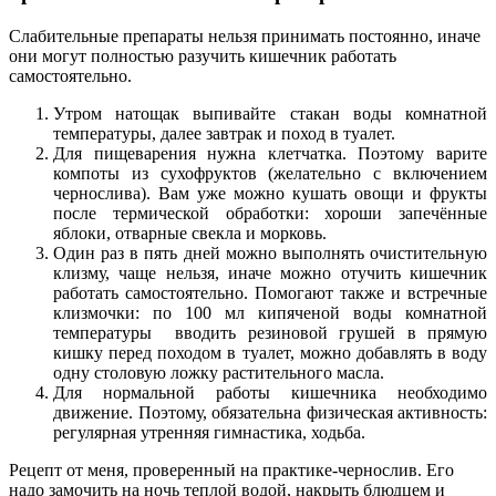
Слабительные препараты нельзя принимать постоянно, иначе
они могут полностью разучить кишечник работать
самостоятельно.
Утром натощак выпивайте стакан воды комнатной
температуры, далее завтрак и поход в туалет.
Для пищеварения нужна клетчатка. Поэтому варите
компоты из сухофруктов (желательно с включением
чернослива). Вам уже можно кушать овощи и фрукты
после термической обработки: хороши запечённые
яблоки, отварные свекла и морковь.
Один раз в пять дней можно выполнять очистительную
клизму, чаще нельзя, иначе можно отучить кишечник
работать самостоятельно. Помогают также и встречные
клизмочки: по 100 мл кипяченой воды комнатной
температуры вводить резиновой грушей в прямую
кишку перед походом в туалет, можно добавлять в воду
одну столовую ложку растительного масла.
Для нормальной работы кишечника необходимо
движение. Поэтому, обязательна физическая активность:
регулярная утренняя гимнастика, ходьба.
Рецепт от меня, проверенный на практике-чернослив. Его
надо замочить на ночь теплой водой, накрыть блюдцем и