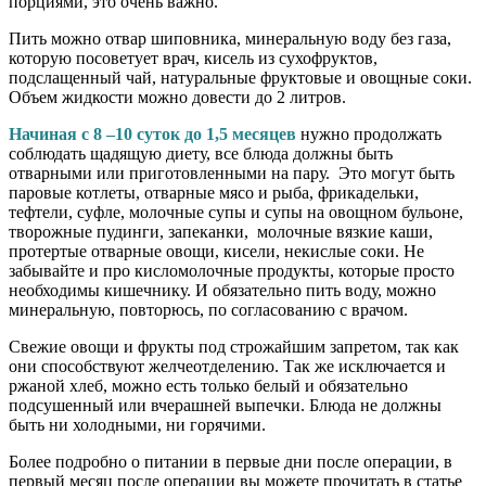
порциями, это очень важно.
Пить можно отвар шиповника, минеральную воду без газа,
которую посоветует врач, кисель из сухофруктов,
подслащенный чай, натуральные фруктовые и овощные соки.
Объем жидкости можно довести до 2 литров.
Начиная с 8 –10 суток до 1,5 месяцев
нужно продолжать
соблюдать щадящую диету, все блюда должны быть
отварными или приготовленными на пару. Это могут быть
паровые котлеты, отварные мясо и рыба, фрикадельки,
тефтели, суфле, молочные супы и супы на овощном бульоне,
творожные пудинги, запеканки, молочные вязкие каши,
протертые отварные овощи, кисели, некислые соки. Не
забывайте и про кисломолочные продукты, которые просто
необходимы кишечнику. И обязательно пить воду, можно
минеральную, повторюсь, по согласованию с врачом.
Свежие овощи и фрукты под строжайшим запретом, так как
они способствуют желчеотделению. Так же исключается и
ржаной хлеб, можно есть только белый и обязательно
подсушенный или вчерашней выпечки. Блюда не должны
быть ни холодными, ни горячими.
Более подробно о питании в первые дни после операции, в
первый месяц после операции вы можете прочитать в статье