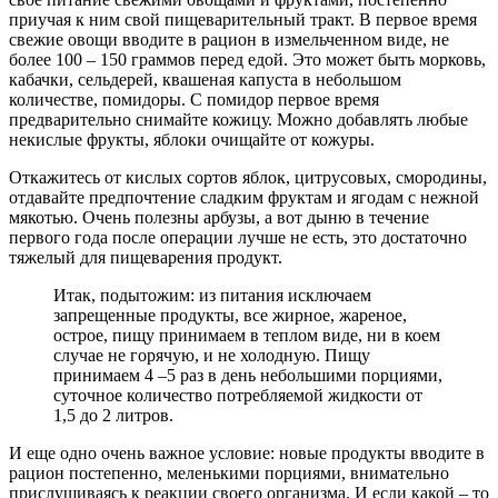
приучая к ним свой пищеварительный тракт. В первое время
свежие овощи вводите в рацион в измельченном виде, не
более 100 – 150 граммов перед едой. Это может быть морковь,
кабачки, сельдерей, квашеная капуста в небольшом
количестве, помидоры. С помидор первое время
предварительно снимайте кожицу. Можно добавлять любые
некислые фрукты, яблоки очищайте от кожуры.
Откажитесь от кислых сортов яблок, цитрусовых, смородины,
отдавайте предпочтение сладким фруктам и ягодам с нежной
мякотью. Очень полезны арбузы, а вот дыню в течение
первого года после операции лучше не есть, это достаточно
тяжелый для пищеварения продукт.
Итак, подытожим: из питания исключаем
запрещенные продукты, все жирное, жареное,
острое, пищу принимаем в теплом виде, ни в коем
случае не горячую, и не холодную. Пищу
принимаем 4 –5 раз в день небольшими порциями,
суточное количество потребляемой жидкости от
1,5 до 2 литров.
И еще одно очень важное условие: новые продукты вводите в
рацион постепенно, меленькими порциями, внимательно
прислушиваясь к реакции своего организма. И если какой – то