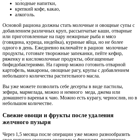
холодные напитки,
крепкий кофе, какао,
алкоголь.
Основой рациона должны стать молочные и овощные супы с
добавлением различных круп, рассыпчатые каши, отварные
или приготовленные на пару нежирные рыба и мясо
(говядина, курица, индейка), куриные яйца, но не более
одного в день. Ежедневно включайте в рацион молочные
продукты, готовьте творожные запеканки, пейте кефир,
ряженку и кисломолочные продукты, обогащенные
бифидобактериями. На гарнир можно готовить отварной
картофель, макароны, овощные рагу, крупы с добавлением
небольшого количества растительного масла.
Вы уже можете позволить себе десерты в виде пастилы,
зефира, мармелада, можно и немного меда, джема или
домашнего варенья к чаю. Можно есть курагу, чернослив, но в
небольшом количестве.
Свежие овощи и фрукты после удаления
желчного пузыря
Через 1,5 месяца после операции уже можно разнообразить
свое питание свежими овощами и фруктами, постепенно