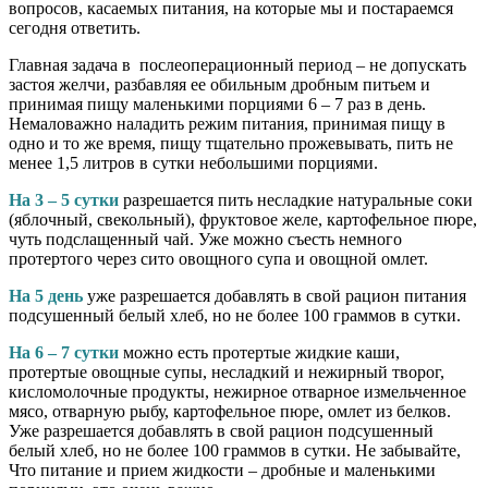
вопросов, касаемых питания, на которые мы и постараемся
сегодня ответить.
Главная задача в послеоперационный период – не допускать
застоя желчи, разбавляя ее обильным дробным питьем и
принимая пищу маленькими порциями 6 – 7 раз в день.
Немаловажно наладить режим питания, принимая пищу в
одно и то же время, пищу тщательно прожевывать, пить не
менее 1,5 литров в сутки небольшими порциями.
На 3 – 5 сутки
разрешается пить несладкие натуральные соки
(яблочный, свекольный), фруктовое желе, картофельное пюре,
чуть подслащенный чай. Уже можно съесть немного
протертого через сито овощного супа и овощной омлет.
На 5 день
уже разрешается добавлять в свой рацион питания
подсушенный белый хлеб, но не более 100 граммов в сутки.
На 6 – 7 сутки
можно есть протертые жидкие каши,
протертые овощные супы, несладкий и нежирный творог,
кисломолочные продукты, нежирное отварное измельченное
мясо, отварную рыбу, картофельное пюре, омлет из белков.
Уже разрешается добавлять в свой рацион подсушенный
белый хлеб, но не более 100 граммов в сутки. Не забывайте,
Что питание и прием жидкости – дробные и маленькими