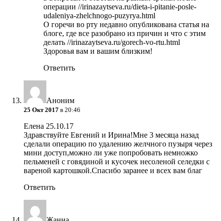
операции //irinazaytseva.ru/dieta-i-pitanie-posle-
udaleniya-zhelchnogo-puzyrya.html
О горечи во рту недавно опубликована статья на
блоге, где все разобрано из причин и что с этим
делать //irinazaytseva.ru/gorech-vo-rtu.html
Здоровья вам и вашим близким!
Ответить
Аноним
25 Окт 2017
в 20:46
Елена 25.10.17
Здравствуйте Евгений и Ирина!Мне 3 месяца назад
сделали операцию по удалению желчного пузыря через
мини доступ,можно ли уже попробовать немножко
пельменей с говядиной и кусочек несоленой селедки с
вареной картошкой.Спасибо заранее и всех вам благ
Ответить
Жанна