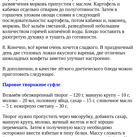
размягчения морковь припустим с маслом. Картофель и
кабачки отдельно отварим до полуготовности. Затем в
горшочек уложим овощи слоями в следующей
последовательности: картофель, потом кабачки и, наконец,
морковь. Всё зальём сметаной, разведённой небольшим
количеством горячей кипячёной воды. Блюдо поставить в
разогретую духовку и тушить до готовности.
8. Конечно, всё время очень хочется сладкого. В праздничный
день две столовых ложки вкусного варенья, две отличных
шоколадных конфеты заметно улучшат настроение.
В дополнении, в качестве лёгкого диетического блюда можно
приготовить следующее.
Паровое творожное суфле
.
Возьмём обезжиренный творог – 120 г, манную крупу – 10 г,
молоко – 20 мл, половину яйца, сахар – 15 г, сливочное масло
– 5 г, нежирную сметану – 30 г.
Творог нужно пропустить через мясорубку, добавить сахар,
манную крупу, молоко, яичный желток и всё хорошо
перемешать. Затем в полученную массу необходимо
осторожно ввести взбитые в пену белки. Массу сложить в