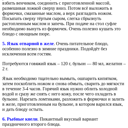
взбить венчиком, соединить с приготовленной массой,
размешивая ложкой сверху вниз. Потом всё выложить в
формочки, смазанные маслом, а верх разгладить ножом.
Посыпать сверху тёртым сыром, слегка сбрызнуть
растопленным маслом и запечь. При подаче на стол суфле
необходимо вынуть из формочек. Очень полезно кушать это
блюдо с овощным пюре.
5. Язык отварной в желе
. Очень питательное блюдо,
особенно полезно в зимние праздники. Подойдёт без
исключения всем гостям.
Потребуются говяжий язык – 120 г, бульон — 80 мл, желатин –
2 г.
Язык необходимо тщательно вымыть, ошпарить кипятком,
затем поскоблить ножом и снова обмыть, сварить до мягкости
в течение 3-4 часов. Горячий язык нужно облить холодной
водой и сразу же снять с него кожу, после чего охладить в
бульоне. Нарезать ломтиками, разложить в формочки и залить
в желе, приготовленным на бульоне, в котором варился язык,
и дать блюду остыть.
6. Рыбные кнели
. Пикантный вкусный вариант
праздничного второго блюда.