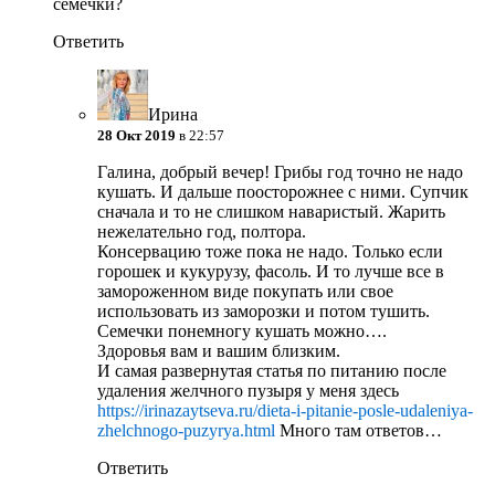
семечки?
Ответить
Ирина
28 Окт 2019
в 22:57
Галина, добрый вечер! Грибы год точно не надо
кушать. И дальше поосторожнее с ними. Супчик
сначала и то не слишком наваристый. Жарить
нежелательно год, полтора.
Консервацию тоже пока не надо. Только если
горошек и кукурузу, фасоль. И то лучше все в
замороженном виде покупать или свое
использовать из заморозки и потом тушить.
Семечки понемногу кушать можно….
Здоровья вам и вашим близким.
И самая развернутая статья по питанию после
удаления желчного пузыря у меня здесь
https://irinazaytseva.ru/dieta-i-pitanie-posle-udaleniya-
zhelchnogo-puzyrya.html
Много там ответов…
Ответить