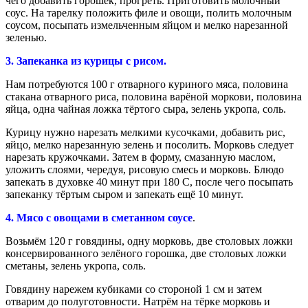
чего добавить горошек, прогреть. Приготовить молочный
соус. На тарелку положить филе и овощи, полить молочным
соусом, посыпать измельченным яйцом и мелко нарезанной
зеленью.
3. Запеканка из курицы с рисом.
Нам потребуются 100 г отварного куриного мяса, половина
стакана отварного риса, половина варёной моркови, половина
яйца, одна чайная ложка тёртого сыра, зелень укропа, соль.
Курицу нужно нарезать мелкими кусочками, добавить рис,
яйцо, мелко нарезанную зелень и посолить. Морковь следует
нарезать кружочками. Затем в форму, смазанную маслом,
уложить слоями, чередуя, рисовую смесь и морковь. Блюдо
запекать в духовке 40 минут при 180 С, после чего посыпать
запеканку тёртым сыром и запекать ещё 10 минут.
4. Мясо с овощами в сметанном соусе
.
Возьмём 120 г говядины, одну морковь, две столовых ложки
консервированного зелёного горошка, две столовых ложки
сметаны, зелень укропа, соль.
Говядину нарежем кубиками со стороной 1 см и затем
отварим до полуготовности. Натрём на тёрке морковь и