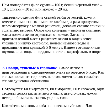
Нам понадобятся филе судака – 100 г, белый чёрствый хлеб –
10 г, сливки – 30 мл или молоко – 20 мл.
Тщательно отделим филе свежей рыбы от костей, кожи и
вместе с намоченным в молоке хлебом два раза пропустим
через мясорубку с мелкой решёткой, добавим свежие сливки и
тщательно выбьем. Основной критерий – выбитая кнельная
масса должна легко отделяться от ложки. Затем из
приготовленной массы разделаем кнели в виде клецек,
уложим в низкую кастрюлю, вольём немного воды и
прокипятим под крышкой 5-6 минут. Вынем готовые кнели
шумовкой из воды и подадим на стол с картофельным пюре.
7. Овощи, тушёные в горшочке
. Самое лёгкое в
приготовлении и одновременно очень интересное блюдо. Как
только поставите горшочек на стол, моментально создаётся
тёплая душевная обстановка.
Потребуется: 60 г картофеля, 80 г моркови, 60 г кабачков, одна
столовая ложка растительного масла, две столовых ложки
нежирной сметаны, зелень укропа, соль.
Картофель, морковь и кабачки нарежем кубиками. Для