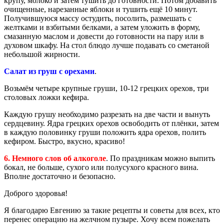
крупу, молоко и затем тушить до готовности. Потом добавить
очищенные, нарезанные яблоки и тушить ещё 10 минут.
Получившуюся массу остудить, посолить, размешать с
желтками и взбитыми белками, а затем уложить в форму,
смазанную маслом и довести до готовности на пару или в
духовом шкафу. На стол блюдо лучше подавать со сметаной
небольшой жирности.
Салат из груш с орехами
.
Возьмём четыре крупные груши, 10-12 грецких орехов, три
столовых ложки кефира.
Каждую грушу необходимо разрезать на две части и вынуть
сердцевину. Ядра грецких орехов освободить от плёнки, затем
в каждую половинку груши положить ядра орехов, полить
кефиром. Быстро, вкусно, красиво!
6. Немного слов об алкоголе
. По праздникам можно выпить
бокал, не больше, сухого или полусухого красного вина.
Вполне достаточно и безопасно.
Доброго здоровья!
Я благодарю Евгению за такие рецепты и советы для всех, кто
перенес операцию на желчном пузыре. Хочу всем пожелать