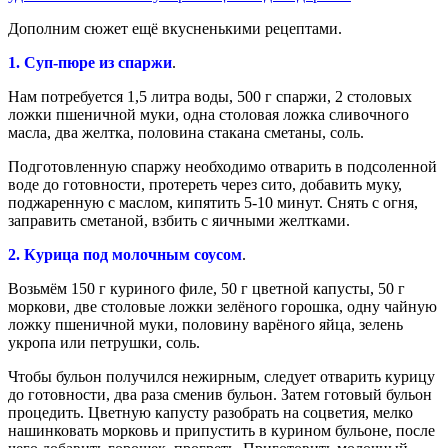
Дополним сюжет ещё вкусненькими рецептами.
1. Суп-пюре из спаржи
.
Нам потребуется 1,5 литра воды, 500 г спаржи, 2 столовых
ложки пшеничной муки, одна столовая ложка сливочного
масла, два желтка, половина стакана сметаны, соль.
Подготовленную спаржу необходимо отварить в подсоленной
воде до готовности, протереть через сито, добавить муку,
поджаренную с маслом, кипятить 5-10 минут. Снять с огня,
заправить сметаной, взбить с яичными желтками.
2. Курица под молочным соусом
.
Возьмём 150 г куриного филе, 50 г цветной капусты, 50 г
моркови, две столовые ложки зелёного горошка, одну чайную
ложку пшеничной муки, половину варёного яйца, зелень
укропа или петрушки, соль.
Чтобы бульон получился нежирным, следует отварить курицу
до готовности, два раза сменив бульон. Затем готовый бульон
процедить. Цветную капусту разобрать на соцветия, мелко
нашинковать морковь и припустить в курином бульоне, после