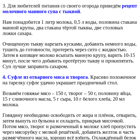
3. Для любителей питания со своего огорода приведём
рецепт
молочного манного супа с тыквой
.
Нам понадобится 1 литр молока, 0,5 л воды, половина стакана
манной крупы, два стакана тёртой тыквы, две столовых
ложки сахара.
Очищенную тыкву нарезать кусками, добавить немного воды,
тушить до готовности, протереть через сито с жидкостью.
Затем в кипящее молоко всыпать манную крупу, варить 10-15
минут, после чего добавить протёртую тыкву и прокипятить.
Суп лучше заправить сахаром.
4. Суфле из отварного мяса и творога
. Красиво положенное
на тарелку суфле удачно украшает праздничный стол.
Возьмём говяжье мясо – 150 г, творог – 50 г, половину яйца,
15 г сливочного масла, 5 г сыра, 10 г белого хлеба, 20 мл
молока.
Говядину необходимо освободить от жира и плёнок, отварить,
затем вынуть из бульона и охладить, прикрыв мисочкой.
Потом мясо, творог и размоченный в молоке хлеб пропустить
через мясорубку с мелкой решёткой, добавить желток и часть
размягчённого масла, хорошо всё взбить. Охлаждённый белок