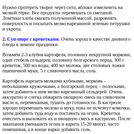
Нужно протереть творог через сито, яблоки измельчить на
мелкой тёрке. Все продукты перемешать со сметаной.
Ломтики хлеба смазать полученной массой, разровнять
поверхность и посыпать мелко нарезанной зеленью петрушки
и укропа.
2. Суп-пюре с креветками
. Очень хорош в качестве дневного
блюда в зимние праздники.
Возьмём 2-3 клубня картофеля, половину некрупной моркови,
один стебель сельдерея, половину болгарского перца, 300 г
креветок, 500 мл воды, 400 мл молока, две столовых ложки
пшеничной муки, 5 г сливочного масла, соль.
Картофель нарезать мелкими кубиками, морковь –
небольшими кружочками, а болгарский перец – полосками,
затем добавить к ним мелко нарезанный сельдерей. Очень
аккуратно и слегка обжарить овощную смесь на сливочном
масле и, перемешивая, тушить до готовности. В кастрюле
хорошо перемешать молоко и муку, пока не исчезнут комочки,
затем добавить туда воду и поставить на огонь. Креветки
очистить и выложить их и овощную смесь в кастрюлю. После
закипания уменьшить огонь и варить 15-20 минут, часто
помешивая, а в конце варки добавить соль.