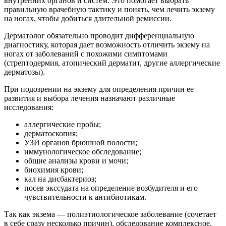
внутренних органов и систем. Это помогает выбрать
правильную врачебную тактику и понять, чем лечить экзему
на ногах, чтобы добиться длительной ремиссии.
Дерматолог обязательно проводит дифференциальную
диагностику, которая дает возможность отличить экзему на
ногах от заболеваний с похожими симптомами
(стрептодермия, атопический дерматит, другие аллергические
дерматозы).
При подозрении на экзему для определения причин ее
развития и выбора лечения назначают различные
исследования:
аллергические пробы;
дерматоскопия;
УЗИ органов брюшной полости;
иммунологическое обследование;
общие анализы крови и мочи;
биохимия крови;
кал на дисбактериоз;
посев экссудата на определение возбудителя и его
чувствительности к антибиотикам.
Так как экзема — полиэтиологическое заболевание (сочетает
в себе сразу несколько причин), обследование комплексное.