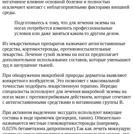
негативное влияние основной болезни и полностью
исключают контакт с неблагоприятными факторами внешней
среды.
Подготовьтесь к тому, что для лечения экземы на
ногах потребуется изменить профессиональные
условия или даже заняться каким-то другим делом.
Из лекарственных препаратов назначают антигистаминные
средства, кортикостероиды, противовоспалительные
лекарства. Лечение сухой экземы на ногах предполагает
дополнительное использование составов, которые уменьшают
зуд и шелушение тканей.
При обнаружении микробной природы дерматоза выявляют
конкретного возбудителя. Это позволяет с максимальной
точностью подобрать лекарственную терапию. Нередко
специалисты используют для лечения микробной экземы на
ногах мази с противогрибковым действием, которые сочетают
с антигистаминными средствами и витаминами группы В.
При активном выделении экссудата используют вяжущие
составы в виде примочек (резорцин, танин). Обязательно
назначаются местные глюкокортикостероиды (например,
0,025% бетаметазона дипропионат).Так как лечить мокнущую
экзему на ногах приходится в течение нескольких недель, все