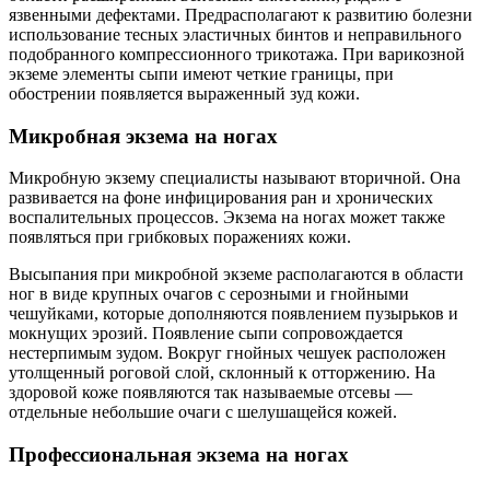
язвенными дефектами. Предрасполагают к развитию болезни
использование тесных эластичных бинтов и неправильного
подобранного компрессионного трикотажа. При варикозной
экземе элементы сыпи имеют четкие границы, при
обострении появляется выраженный зуд кожи.
Микробная экзема на ногах
Микробную экзему специалисты называют вторичной. Она
развивается на фоне инфицирования ран и хронических
воспалительных процессов. Экзема на ногах может также
появляться при грибковых поражениях кожи.
Высыпания при микробной экземе располагаются в области
ног в виде крупных очагов с серозными и гнойными
чешуйками, которые дополняются появлением пузырьков и
мокнущих эрозий. Появление сыпи сопровождается
нестерпимым зудом. Вокруг гнойных чешуек расположен
утолщенный роговой слой, склонный к отторжению. На
здоровой коже появляются так называемые отсевы —
отдельные небольшие очаги с шелушащейся кожей.
Профессиональная экзема на ногах