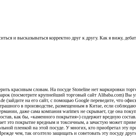
ситься и высказываться корректно друг к другу. Как я вижу, деба
ить красивым словам. На посуде Stoneline нет маркировки торг
 марок (посмотрите крупнейший торговый сайт Alibaba.com) Вы у
e (зайдите на его сайт, с помощью Google переведите, что офис
 страшного в производстве, размещенным в Китае, если соблюда
Германии, даже сама компания warimex не скрывает, где она поку
состав, как бы, «каменного покрытия») содержит вредную сост
ает это покрытие вредным и токсичным, а зачастую может прив
ольной пленкой на этой посуде. У многих, кто приобретал эту 
Прежде чем, так оголтело защищать и советовать эту посуду др