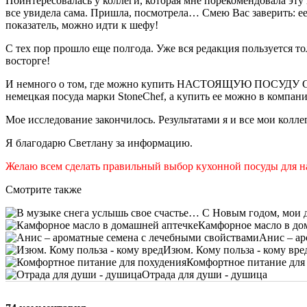
Поинтересовалась у коллеги, которая мне порекомендовала эту п
все увидела сама. Пришла, посмотрела… Смею Вас заверить: ее 
показатель, можно идти к шефу!
С тех пор прошло еще полгода. Уже вся редакция пользуется 
восторге!
И немного о том, где можно купить НАСТОЯЩУЮ ПОСУДУ С 
немецкая посуда марки StoneChef, а купить ее можно в компании
Мое исследование закончилось. Результатами я и все мои колле
Я благодарю Светлану за информацию.
Желаю всем сделать правильный выбор кухонной посуды для наш
Смотрите также
Камфорное масло в до
Анис – ар
Изюм. Кому польза - кому вре
Комфортное питание для
Отрада для души - душица