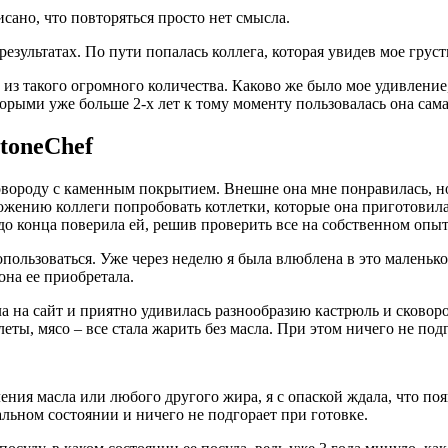
сано, что повторяться просто нет смысла.
езультатах. По пути попалась коллега, которая увидев мое груст
 из такого огромного количества. Каково же было мое удивление,
орыми уже больше 2-х лет к тому моменту пользовалась она сама
toneChef
сковороду с каменным покрытием. Внешне она мне понравилась, н
ению коллеги попробовать котлетки, которые она приготовила 
е до конца поверила ей, решив проверить все на собственном опыт
опользоваться. Уже через неделю я была влюблена в это маленько
она ее приобретала.
ла на сайт и приятно удивилась разнообразию кастрюль и сковоро
леты, мясо – все стала жарить без масла. При этом ничего не под
ения масла или любого другого жира, я с опаской ждала, что по
альном состоянии и ничего не подгорает при готовке.