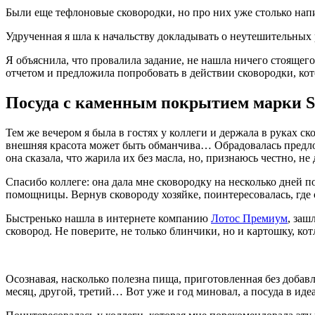
Были еще тефлоновые сковородки, но про них уже столько напи
Удрученная я шла к начальству докладывать о неутешительных р
Я объяснила, что провалила задание, не нашла ничего стоящего
отчетом и предложила попробовать в действии сковородки, кот
Посуда с каменным покрытием марки S
Тем же вечером я была в гостях у коллеги и держала в руках 
внешняя красота может быть обманчива… Обрадовалась предлож
она сказала, что жарила их без масла, но, признаюсь честно, н
Спасибо коллеге: она дала мне сковородку на несколько дней п
помощницы. Вернув сковороду хозяйке, поинтересовалась, где 
Быстренько нашла в интернете компанию
Лотос Премиум
, заш
сковород. Не поверите, не только блинчики, но и картошку, кот
Осознавая, насколько полезна пища, приготовленная без добавл
месяц, другой, третий… Вот уже и год миновал, а посуда в иде