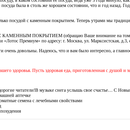
осуду, в каком состоянии ее посуда, ведь уже 3 года минуло, как
посуда была в столь же хорошем состоянии, что и год назад. Год 
только посудой с каменным покрытием. Теперь утрами мы традиц
КАМЕННЫМ ПОКРЫТИЕМ (обращаю Ваше внимание на том, что у
 «Лотос Премиум» по адресу: г. Москва, ул. Марксистская, д.3, с
ги очень довольны. Надеюсь, что и вам было интересно, а главно
его здоровья. Пусть здоровая еда, приготовленная с душой и х
В музыке снега услышь свое счастье… С Новым
машней аптечке
оматные семена с лечебными свойствами
д
 похудения