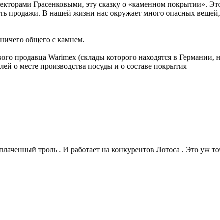
екторами Грасенковыми, эту сказку о «каменном покрытии». Это
ь продажи. В нашей жизни нас окружает много опасных вещей, 
ничего общего с камнем.
вого продавца Warimex (склады которого находятся в Германии, 
лей о месте производства посуды и о составе покрытия
аченный троль . И работает на конкурентов Лотоса . Это уж то