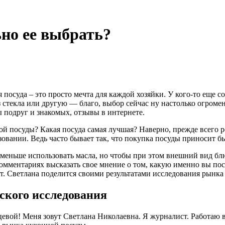
ьно ее выбрать?
я посуда – это просто мечта для каждой хозяйки. У кого-то еще 
из стекла или другую — благо, выбор сейчас ну настолько огроме
 подруг и знакомых, отзывы в интернете.
 посуды? Какая посуда самая лучшая? Наверно, прежде всего реч
овании. Ведь часто бывает так, что покупка посуды приносит б
поменьше использовать масла, но чтобы при этом внешний вид бл
комментариях высказать свое мнение о том, какую именно вы пос
ст. Светлана поделится своими результатами исследования рынка
ского исследования
евой! Меня зовут Светлана Николаевна. Я журналист. Работаю 