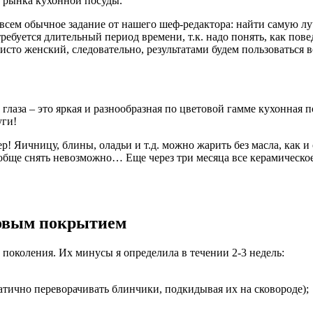
о рынка кухонной посуды.
совсем обычное задание от нашего шеф-редактора: найти самую л
ребуется длительный период времени, т.к. надо понять, как пове
исто женский, следовательно, результатами будем пользоваться в
 глаза – это яркая и разнообразная по цветовой гамме кухонная
уги!
ер! Яичницу, блины, оладьи и т.д. можно жарить без масла, как 
вообще снять невозможно… Еще через три месяца все керамичес
новым покрытием
 поколения. Их минусы я определила в течении 2-3 недель:
тично переворачивать блинчики, подкидывая их на сковороде);