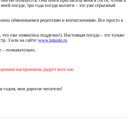
 она ею пользуется. Она опять пригласила меня в гости, чтобы я
моей посуде, три года посуде коллеги – это уже серьезный
ионно обмениваемся рецептами и впечатлениями. Все просто в
же появились подделки!). Настоящая посуда – это только
тр. 3 или на сайте:
www.lotusite.ru
е – познавательно.
орошим настроением, радует всех нас.
 годом, мои дорогие читатели!