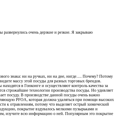
ты развернулись очень дерзкие и резкие. Я закрываю
ового знака: ни на ручках, ни на дне, нигде…. Почему? Потому
видите массу этой посуды для разных торговых брендов.
ы находятся в Гонконге и осуществляют контроль качества за
ются строжайшие технологии производства посуды. Но удивляет
пает посуду. В производстве данной посуды очень важно
авляющую PFOA, которая должна удаляться при помощи высоких
ести к отравлениям, потому что выделяет острый химический
продукцию, покрытие вздувалось мелкими пузырьками и
угим, изучите всю информацию о ней. Популярным это покрытие