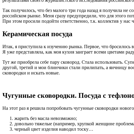
результатами своего журналистского исследования российског
Так получилось, что без малого три года назад я получила не 
российском рынке. Меня сразу предупредили, что для этого пот
При этом просили подойти ответственно, т.к. коллектив у нас ч
Керамическая посуда
Итак, я приступила к изучению рынка. Первое, что бросилось в
Я уже представляла, как моя кухня заиграет всеми цветами рад
Тут же приобрела себе пару сковород. Стала использовать. Суп
другой, третий и мои блинчики стали прилипать, а яичницу 
сковородки и искать новые.
Чугунные сковородки. Посуда с тефло
На этот раз я решила попробовать чугунные сковородки нового
жарить без масла невозможно;
довольно тяжелые (например, хрупкой женщине проблема
черный цвет изделия наводил тоску…