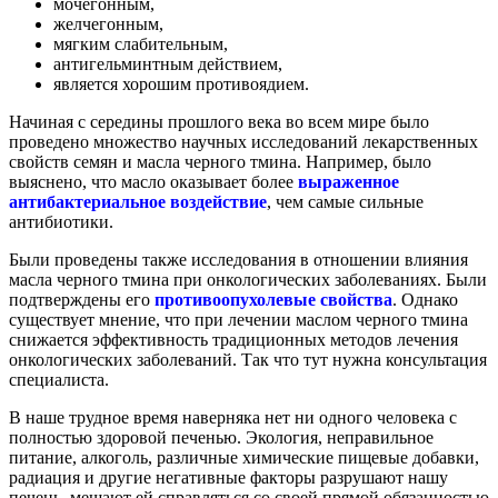
мочегонным,
желчегонным,
мягким слабительным,
антигельминтным действием,
является хорошим противоядием.
Начиная с середины прошлого века во всем мире было
проведено множество научных исследований лекарственных
свойств семян и масла черного тмина. Например, было
выяснено, что масло оказывает более
выраженное
антибактериальное воздействие
, чем самые сильные
антибиотики.
Были проведены также исследования в отношении влияния
масла черного тмина при онкологических заболеваниях. Были
подтверждены его
противоопухолевые свойства
. Однако
существует мнение, что при лечении маслом черного тмина
снижается эффективность традиционных методов лечения
онкологических заболеваний. Так что тут нужна консультация
специалиста.
В наше трудное время наверняка нет ни одного человека с
полностью здоровой печенью. Экология, неправильное
питание, алкоголь, различные химические пищевые добавки,
радиация и другие негативные факторы разрушают нашу
печень, мешают ей справляться со своей прямой обязанностью