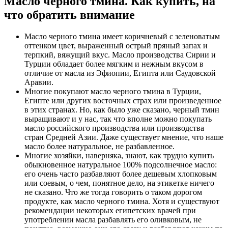
Масло черного тмина. Как купить, на
что обратить внимание
Масло черного тмина имеет коричневый c зеленоватым
оттенком цвет, выраженный острый пряный запах и
терпкий, вяжущий вкус. Масло производства Сирии и
Турции обладает более мягким и нежным вкусом в
отличие от масла из Эфиопии, Египта или Саудовской
Аравии.
Многие покупают масло черного тмина в Турции,
Египте или других восточных страх или произведенное
в этих странах. Но, как было уже сказано, черный тмин
выращивают и у нас, так что вполне можно покупать
масло российского производства или производства
стран Средней Азии. Даже существует мнение, что наше
масло более натуральное, не разбавленное.
Многие хозяйки, наверняка, знают, как трудно купить
обыкновенное натуральное 100% подсолнечное масло:
его очень часто разбавляют более дешевым хлопковым
или соевым, о чем, понятное дело, на этикетке ничего
не сказано. Что же тогда говорить о таком дорогом
продукте, как масло черного тмина. Хотя и существуют
рекомендации некоторых египетских врачей при
употреблении масла разбавлять его оливковым, не