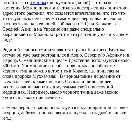
путайте его с
тмином
или кумином (зирой) – это разные
растения. Можно прочитать столько восторженных эпитетов в
адрес этого растения, что создается впечатление, что это что-
то сугубо экзотическое. На самом деле чернушка посевная
распространена в европейской части СНГ, на Кавказе, в
Средней Азии, а на Украине она даже специально
выращивается. Можно встретить это растение у нас и в диком
виде.
Родиной черного тмина являются страны Ближнего Востока,
оттуда он уже распространился в Азию, Северную Африку и в
Европу. С медицинскими целями растение используется около
3000 лет. Упоминание о необыкновенных способностях
черного тмина можно встретить в Коране, где приведены
слова пророка Муххамада: «В черном тмине исцеление от
всех болезней, кроме смерти». Отсюда и широчайшее
использование растения в мусульманской и восточной
медицинах. Например, масло черного тмина даже можно
купить в лавках при мечетях.
Семена черного тмина используется в кулинарии при засолке
огурцов, арбузов, при квашении капусты, в сладкой выпечке
и т.д.