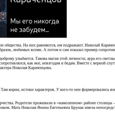
н общества. На них равняются, им подражают. Николай Караченц
образов, любимых всеми. А потом и сам показал пример сопроти
доброму улыбается. Такова магия этой личности, аура его светл
опротивлялся, как мог, невзгодам и бедам. Вместе с верной сп
 актера Николая Караченцова.
. Там корни, истоки характеров. У кого-то они формировались в
рчества. Родители проживали в «намоленном» районе столицы —
иком. Мать Николая Янина Евгеньевна Брунак имела непосредств