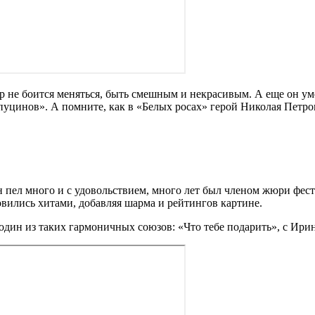
тер не боится меняться, быть смешным и некрасивым. А еще он 
апуцинов». А помните, как в «Белых росах» герой Николая Петро
 пел много и с удовольствием, много лет был членом жюри фес
овились хитами, добавляя шарма и рейтингов картине.
 один из таких гармоничных союзов: «Что тебе подарить», с Ири