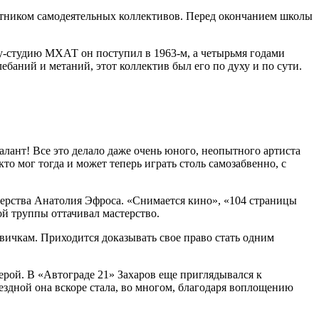
частником самодеятельных коллективов. Перед окончанием школы
олу-студию МХАТ он поступил в 1963-м, а четырьмя годами
ебаний и метаний, этот коллектив был его по духу и по сути.
лант! Все это делало даже очень юного, неопытного артиста
о мог тогда и может теперь играть столь самозабвенно, с
ссерства Анатолия Эфроса. «Снимается кино», «104 страницы
й труппы оттачивал мастерство.
овичкам. Приходится доказывать свое право стать одним
ферой. В «Автограде 21» Захаров еще приглядывался к
ездной она вскоре стала, во многом, благодаря воплощению