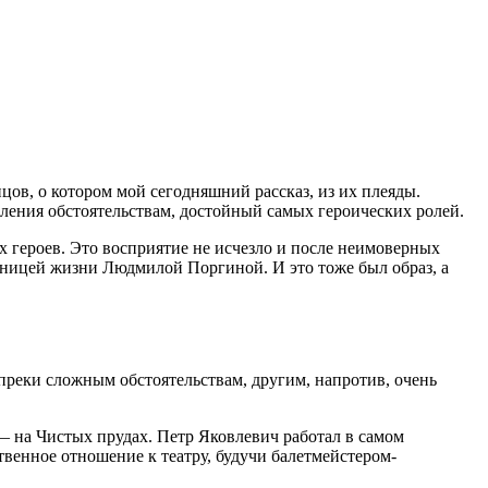
ов, о котором мой сегодняшний рассказ, из их плеяды.
вления обстоятельствам, достойный самых героических ролей.
ых героев. Это восприятие не исчезло и после неимоверных
утницей жизни Людмилой Поргиной. И это тоже был образ, а
опреки сложным обстоятельствам, другим, напротив, очень
 на Чистых прудах. Петр Яковлевич работал в самом
енное отношение к театру, будучи балетмейстером-