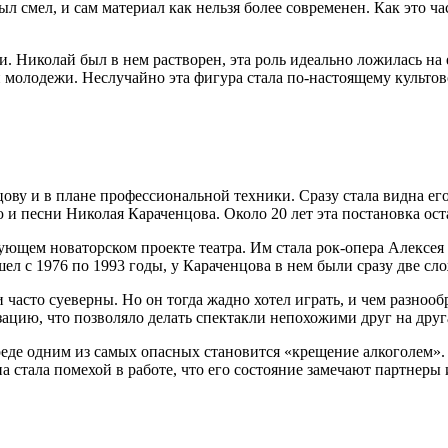
л смел, и сам материал как нельзя более современен. Как это ч
. Николай был в нем растворен, эта роль идеально ложилась на е
 молодежи. Неслучайно эта фигура стала по-настоящему культово
ову и в плане профессиональной техники. Сразу стала видна его
ю и песни Николая Караченцова. Около 20 лет эта постановка ост
ующем новаторском проекте театра. Им стала рок-опера Алексея
 шел с 1976 по 1993 годы, у Караченцова в нем были сразу две 
 часто суеверны. Но он тогда жадно хотел играть, и чем разнооб
цию, что позволяло делать спектакли непохожими друг на друг
реде одним из самых опасных становится «крещение алкоголем».
 она стала помехой в работе, что его состояние замечают партне