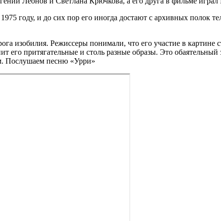
вгений Леонов и Светлана Крючкова, а его друга в фильме игра
975 году, и до сих пор его иногда достают с архивных полок т
а изобилия. Режиссеры понимали, что его участие в картине ст
нит его притягательные и столь разные образы. Это обаятельный
. Послушаем песню «Урри»