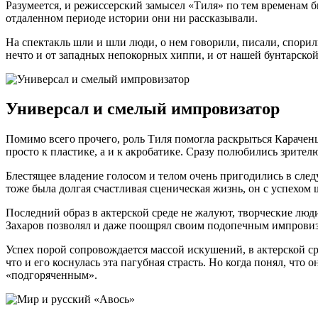
Разумеется, и режиссерский замысел «Тиля» по тем временам бы
отдаленном периоде истории они ни рассказывали.
На спектакль шли и шли люди, о нем говорили, писали, спорили
нечто и от западных непокорных хиппи, и от нашей бунтарской
Универсал и смелый импровизатор
Помимо всего прочего, роль Тиля помогла раскрыться Караченц
просто к пластике, а и к акробатике. Сразу полюбились зрител
Блестящее владение голосом и телом очень пригодились в след
тоже была долгая счастливая сценическая жизнь, он с успехом
Последний образ в актерской среде не жалуют, творческие люди
Захаров позволял и даже поощрял своим подопечным импровиза
Успех порой сопровождается массой искушений, в актерской с
что и его коснулась эта пагубная страсть. Но когда понял, что
«подгоряченным».