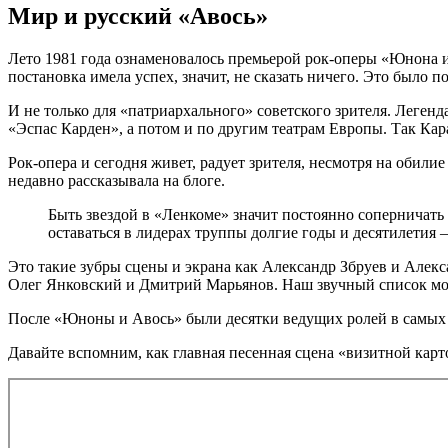
Мир и русский «Авось»
Лето 1981 года ознаменовалось премьерой рок-оперы «Юнона и
постановка имела успех, значит, не сказать ничего. Это было п
И не только для «патриархального» советского зрителя. Леген
«Эспас Карден», а потом и по другим театрам Европы. Так Ка
Рок-опера и сегодня живет, радует зрителя, несмотря на обил
недавно рассказывала на блоге.
Быть звездой в «Ленкоме» значит постоянно соперничать и
оставаться в лидерах труппы долгие годы и десятилетия 
Это такие зубры сцены и экрана как Александр Збруев и Але
Олег Янковский и Дмитрий Марьянов. Наш звучный список мож
После «Юноны и Авось» были десятки ведущих ролей в самых 
Давайте вспомним, как главная песенная сцена «визитной кар