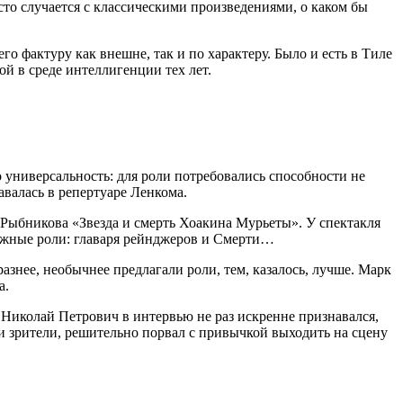
асто случается с классическими произведениями, о каком бы
го фактуру как внешне, так и по характеру. Было и есть в Тиле
й в среде интеллигенции тех лет.
 универсальность: для роли потребовались способности не
авалась в репертуаре Ленкома.
 Рыбникова «Звезда и смерть Хоакина Мурьеты». У спектакля
сложные роли: главаря рейнджеров и Смерти…
разнее, необычнее предлагали роли, тем, казалось, лучше. Марк
а.
 Николай Петрович в интервью не раз искренне признавался,
ры и зрители, решительно порвал с привычкой выходить на сцену