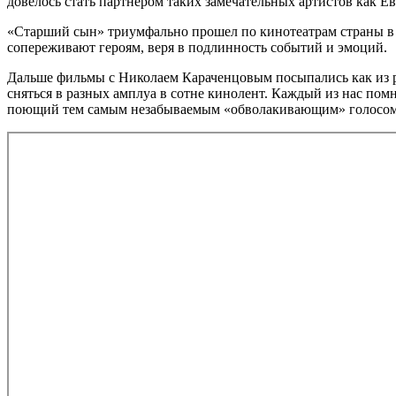
довелось стать партнером таких замечательных артистов как Е
«Старший сын» триумфально прошел по кинотеатрам страны в 1
сопереживают героям, веря в подлинность событий и эмоций.
Дальше фильмы с Николаем Караченцовым посыпались как из рог
сняться в разных амплуа в сотне кинолент. Каждый из нас пом
поющий тем самым незабываемым «обволакивающим» голосом