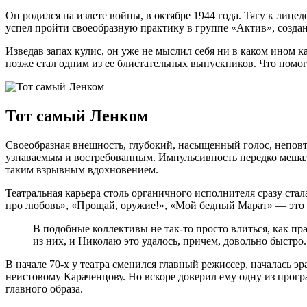
Он родился на излете войны, в октябре 1944 года. Тягу к лице
успел пройти своеобразную практику в группе «Актив», создан
Изведав запах кулис, он уже не мыслил себя ни в каком ином 
позже стал одним из ее блистательных выпускников. Что помогло
Тот самый Ленком
Своеобразная внешность, глубокий, насыщенный голос, неповт
узнаваемым и востребованным. Импульсивность нередко мешала в
таким взрывным вдохновением.
Театральная карьера столь органичного исполнителя сразу ста
про любовь», «Прощай, оружие!», «Мой бедный Марат» — это 
В подобные коллективы не так-то просто влиться, как пр
из них, и Николаю это удалось, причем, довольно быстро.
В начале 70-х у театра сменился главный режиссер, началась 
неистовому Караченцову. Но вскоре доверил ему одну из прогр
главного образа.