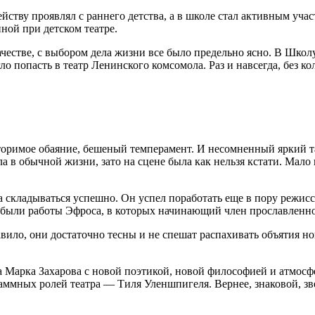
действу проявлял с раннего детства, а в школе стал активным у
ной при детском театре.
качестве, с выбором дела жизни все было предельно ясно. В Шк
 попасть в театр Ленинского комсомола. Раз и навсегда, без кол
оримое обаяние, бешеный темперамент. И несомненный яркий та
 обычной жизни, зато на сцене была как нельзя кстати. Мало кт
ла складываться успешно. Он успел поработать еще в пору режи
были работы Эфроса, в которых начинающий член прославленно
авило, они достаточно тесны и не спешат распахивать объятия н
эра Марка Захарова с новой поэтикой, новой философией и атмос
аммных ролей театра — Тиля Уленшпигеля. Вернее, знаковой, зв