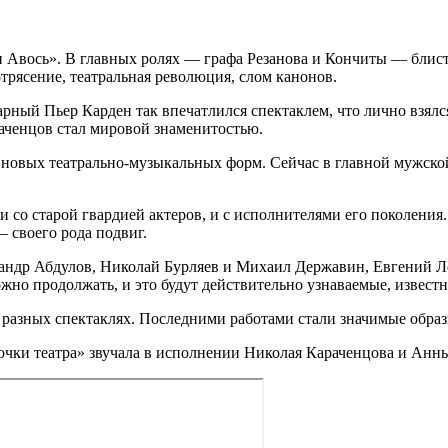
 Авось». В главных ролях — графа Резанова и Кончиты — блист
отрясение, театральная революция, слом канонов.
дарный Пьер Карден так впечатлился спектаклем, что лично взял
раченцов стал мировой знаменитостью.
ие новых театрально-музыкальных форм. Сейчас в главной мужск
 со старой гвардией актеров, и с исполнителями его поколения. Н
— своего рода подвиг.
ксандр Абдулов, Николай Бурляев и Михаил Державин, Евгений 
но продолжать, и это будут действительно узнаваемые, известн
разных спектаклях. Последними работами стали значимые образ
точки театра» звучала в исполнении Николая Караченцова и Анн