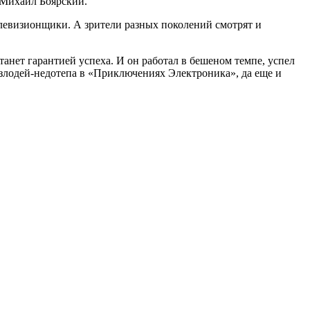
л Михаил Боярский.
елевизионщики. А зрители разных поколений смотрят и
анет гарантией успеха. И он работал в бешеном темпе, успел
 злодей-недотепа в «Приключениях Электроника», да еще и