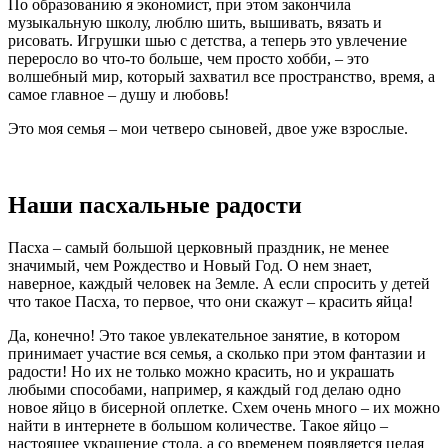
По образованию я экономист, при этом закончила
музыкальную школу, люблю шить, вышивать, вязать и
рисовать. Игрушки шью с детства, а теперь это увлечение
переросло во что-то больше, чем просто хобби, – это
волшебный мир, который захватил все пространство, время, а
самое главное – душу и любовь!
Это моя семья – мои четверо сыновей, двое уже взрослые.
Наши пасхальные радости
Пасха – самый большой церковный праздник, не менее
значимый, чем Рождество и Новый Год. О нем знает,
наверное, каждый человек на Земле. А если спросить у детей
что такое Пасха, то первое, что они скажут – красить яйца!
Да, конечно! Это такое увлекательное занятие, в котором
принимает участие вся семья, а сколько при этом фантазии и
радости! Но их не только можно красить, но и украшать
любыми способами, например, я каждый год делаю одно
новое яйцо в бисерной оплетке. Схем очень много – их можно
найти в интернете в большом количестве. Такое яйцо –
настоящее украшение стола, а со временем появляется целая