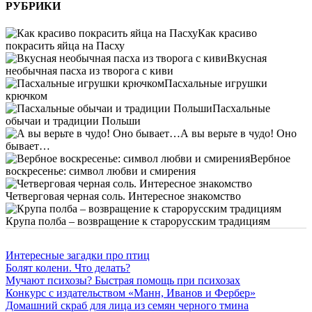
РУБРИКИ
Как красиво
покрасить яйца на Пасху
Вкусная
необычная пасха из творога с киви
Пасхальные игрушки
крючком
Пасхальные
обычаи и традиции Польши
А вы верьте в чудо! Оно
бывает…
Вербное
воскресенье: символ любви и смирения
Четверговая черная соль. Интересное знакомство
Крупа полба – возвращение к старорусским традициям
Интересные загадки про птиц
Болят колени. Что делать?
Мучают психозы? Быстрая помощь при психозах
Конкурс с издательством «Манн, Иванов и Фербер»
Домашний скраб для лица из семян черного тмина