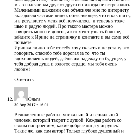
мы за тысячи км друг от друга и никогда не встречались.
Маленькими шажками она объясняла мне по интернету,
вкладывая частями видео, объясняющее, что и как шить,
и в результате у меня всё получилось, и теперь я тоже
шью и радую людей. Про такого мастера можно
говорить много и долго , а кто хочет узнать больше,
зайдите к Ирине на страничку в контакте и вы сами всё
поймёте.
Иришка лично тебе от себя хочу сказать и не устану это
говорить, спасибо тебе дорогая за то, что ты
вдохновляешь людей, даёшь им надежду на будущее, у
тебя добрая душа и золотое сердце, мы тебя очень
любим!
Ответить
Ольга
30 Апр 2017
в 16:01
Великолепные работы, уникальный и гениальный
человек, который творит с душой. Каждая работа со
своим настроением, какие добрые лица у игрушек!
Такие же, как сам автор! Только глубоко душевный и