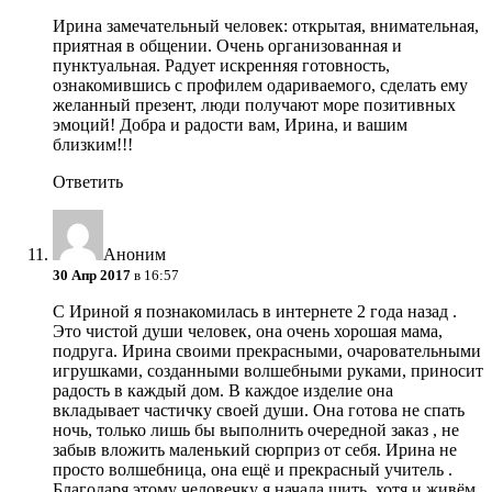
Ирина замечательный человек: открытая, внимательная,
приятная в общении. Очень организованная и
пунктуальная. Радует искренняя готовность,
ознакомившись с профилем одариваемого, сделать ему
желанный презент, люди получают море позитивных
эмоций! Добра и радости вам, Ирина, и вашим
близким!!!
Ответить
Аноним
30 Апр 2017
в 16:57
С Ириной я познакомилась в интернете 2 года назад .
Это чистой души человек, она очень хорошая мама,
подруга. Ирина своими прекрасными, очаровательными
игрушками, созданными волшебными руками, приносит
радость в каждый дом. В каждое изделие она
вкладывает частичку своей души. Она готова не спать
ночь, только лишь бы выполнить очередной заказ , не
забыв вложить маленький сюрприз от себя. Ирина не
просто волшебница, она ещё и прекрасный учитель .
Благодаря этому человечку я начала шить, хотя и живём