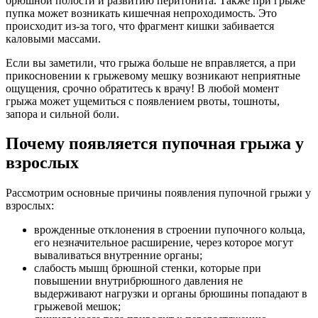
брюшной полости и развитию перитонита. Также при грыже
пупка может возникать кишечная непроходимость. Это
происходит из-за того, что фрагмент кишки забивается
каловыми массами.
Если вы заметили, что грыжа больше не вправляется, а при
прикосновении к грыжевому мешку возникают неприятные
ощущения, срочно обратитесь к врачу! В любой момент
грыжа может ущемиться с появлением рвоты, тошноты,
запора и сильной боли.
Почему появляется пупочная грыжа у
взрослых
Рассмотрим основные причины появления пупочной грыжи у
взрослых:
врожденные отклонения в строении пупочного кольца,
его незначительное расширение, через которое могут
вываливаться внутренние органы;
слабость мышц брюшной стенки, которые при
повышении внутрибрюшного давления не
выдерживают нагрузки и органы брюшины попадают в
грыжевой мешок;