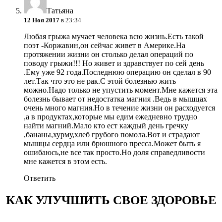
Татьяна
12 Ноя 2017
в 23:34
Любая грыжа мучает человека всю жизнь.Есть такой
поэт -Коржавин,он сейчас живет в Америке.На
протяжении жизни он столько делал операций по
поводу грыжи!!! Но живет и здравствует по сей день
.Ему уже 92 года.Последнюю операцию он сделал в 90
лет.Так что это не рак.С этой болезнью жить
можно.Надо только не упустить момент.Мне кажется эта
болезнь бывает от недостатка магния .Ведь в мышцах
очень много магния.Но в течение жизни он расходуется
,а в продуктах,которые мы едим ежедневно трудно
найти магний.Мало кто ест каждый день гречку
,бананы,хурму,хлеб грубого помола.Вот и страдают
мышцы сердца или брюшного пресса.Может быть я
ошибаюсь,не все так просто.Но доля справедливости
мне кажется в этом есть.
Ответить
КАК УЛУЧШИТЬ СВОЕ ЗДОРОВЬЕ