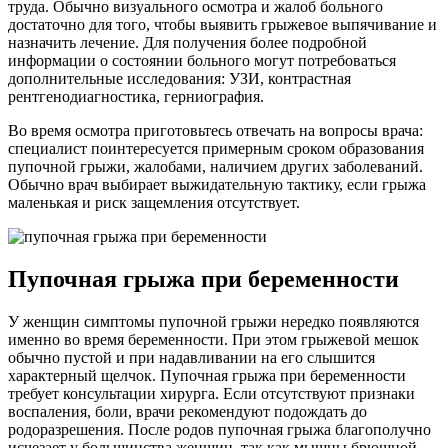
труда. Обычно визуального осмотра и жалоб больного
достаточно для того, чтобы выявить грыжевое выпячивание и
назначить лечение. Для получения более подробной
информации о состоянии больного могут потребоваться
дополнительные исследования: УЗИ, контрастная
рентгенодиагностика, герниография.
Во время осмотра приготовьтесь отвечать на вопросы врача:
специалист поинтересуется примерным сроком образования
пупочной грыжи, жалобами, наличием других заболеваний.
Обычно врач выбирает выжидательную тактику, если грыжа
маленькая и риск защемления отсутствует.
Пупочная грыжа при беременности
У женщин симптомы пупочной грыжи нередко появляются
именно во время беременности. При этом грыжевой мешок
обычно пустой и при надавливании на его слышится
характерный щелчок. Пупочная грыжа при беременности
требует консультации хирурга. Если отсутствуют признаки
воспаления, боли, врачи рекомендуют подождать до
родоразрешения. После родов пупочная грыжа благополучно
исчезает у большинства женщин, так как мышцы брюшной