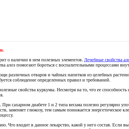
и.
рит о наличии в нем полезных элементов.
Лечебные свойства ал
тва алоэ помогают бороться с воспалительными процессами внут
ощи различных отваров и чайных напитков из целебных растен
ебуется соблюдение определенных правил и требований.
езные свойства куркумы. Несмотря на то, что ее способность 
я.
ри сахарном диабете 1 и 2 типа весьма полезно регулярно упот
ств, заменяет глюкозу, тем самым понижается энергетическое кл
оцессу.
ию. Что входит в данное лекарство, какой у него состав. Если 