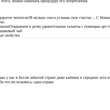
е этого, можно начинать процедуру его потребления.
В музыке снега услышь свое счастье… С Новым
тво
Открываем в детях удивительные таланты с помощью арт-
машковый чай
ые свойства
ько у нас в Богом забытой стране даже кабачки в середине лета 
За что ни возьмись, одна отрава