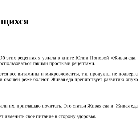
ящихся
 Об этих рецептах я узнала в книге Юлии Поповой «Живая еда.
воспользоваться такими простыми рецептами.
ся все витамины и микроэлементы, т.к. продукты не подвергал
и овощей реже болеют. Живая еда препятствует развитию опухо
тали их, приглашаю почитать. Это статьи
Живая еда
и
Живая еда
ет изменить свое питание в сторону здоровья.