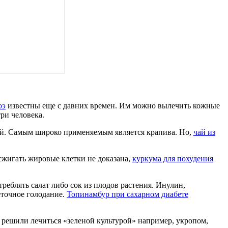
оэ
известны еще с давних времен. Им можно вылечить кожные
ри человека.
ий. Самым широко применяемым является крапива. Но,
чай из
сжигать жировые клетки не доказана,
куркума для похудения
реблять салат либо сок из плодов растения. Инулин,
еточное голодание.
Топинамбур при сахарном диабете
вы решили лечиться «зеленой культурой» например, укропом,