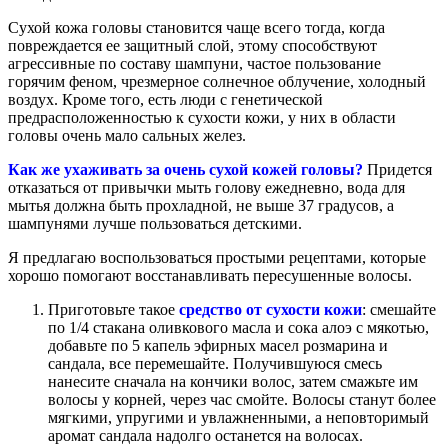
Сухой кожа головы становится чаще всего тогда, когда
повреждается ее защитный слой, этому способствуют
агрессивные по составу шампуни, частое пользование
горячим феном, чрезмерное солнечное облучение, холодный
воздух. Кроме того, есть люди с генетической
предрасположенностью к сухости кожи, у них в области
головы очень мало сальных желез.
Как же ухаживать за очень сухой кожей головы?
Придется
отказаться от привычки мыть голову ежедневно, вода для
мытья должна быть прохладной, не выше 37 градусов, а
шампунями лучше пользоваться детскими.
Я предлагаю воспользоваться простыми рецептами, которые
хорошо помогают восстанавливать пересушенные волосы.
Приготовьте такое
средство от сухости кожи
: смешайте
по 1/4 стакана оливкового масла и сока алоэ с мякотью,
добавьте по 5 капель эфирных масел розмарина и
сандала, все перемешайте. Получившуюся смесь
нанесите сначала на кончики волос, затем смажьте им
волосы у корней, через час смойте. Волосы станут более
мягкими, упругими и увлажненными, а неповторимый
аромат сандала надолго останется на волосах.