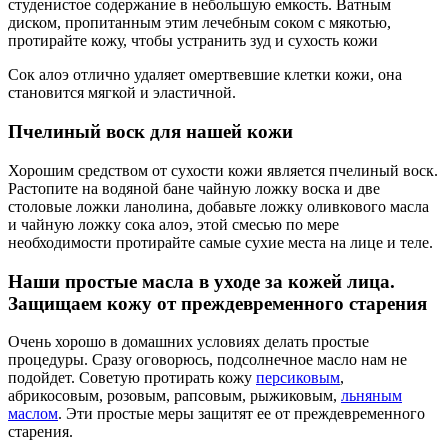
студенистое содержание в небольшую емкость. Ватным
диском, пропитанным этим лечебным соком с мякотью,
протирайте кожу, чтобы устранить зуд и сухость кожи
Сок алоэ отлично удаляет омертвевшие клетки кожи, она
становится мягкой и эластичной.
Пчелиный воск для нашей кожи
Хорошим средством от сухости кожи является пчелиный воск.
Растопите на водяной бане чайную ложку воска и две
столовые ложки ланолина, добавьте ложку оливкового масла
и чайную ложку сока алоэ, этой смесью по мере
необходимости протирайте самые сухие места на лице и теле.
Наши простые масла в уходе за кожей лица.
Защищаем кожу от преждевременного старения
Очень хорошо в домашних условиях делать простые
процедуры. Сразу оговорюсь, подсолнечное масло нам не
подойдет. Советую протирать кожу
персиковым
,
абрикосовым, розовым, рапсовым, рыжиковым,
льняным
маслом
. Эти простые меры защитят ее от преждевременного
старения.