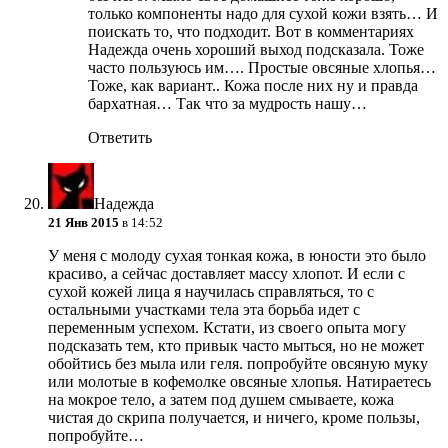
только компоненты надо для сухой кожи взять… И
поискать то, что подходит. Вот в комментариях
Надежда очень хороший выход подсказала. Тоже
часто пользуюсь им…. Простые овсяные хлопья…
Тоже, как вариант.. Кожа после них ну и правда
бархатная… Так что за мудрость нашу…
Ответить
Надежда
21 Янв 2015
в 14:52
У меня с молоду сухая тонкая кожа, в юности это было
красиво, а сейчас доставляет массу хлопот. И если с
сухой кожей лица я научилась справляться, то с
остальными участками тела эта борьба идет с
переменным успехом. Кстати, из своего опыта могу
подсказать тем, кто привык часто мыться, но не может
обойтись без мыла или геля. попробуйте овсяную муку
или молотые в кофемолке овсяные хлопья. Натираетесь
на мокрое тело, а затем под душем смываете, кожа
чистая до скрипа получается, и ничего, кроме пользы,
попробуйте…