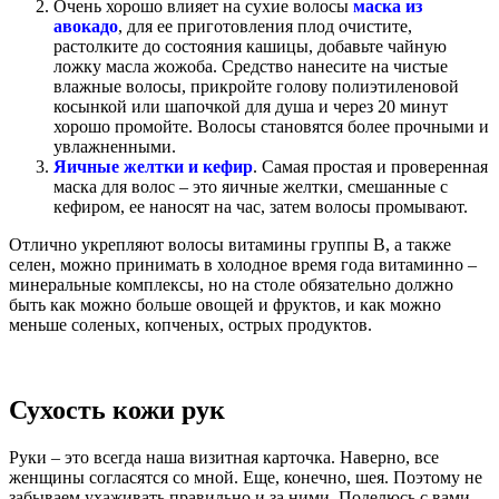
Очень хорошо влияет на сухие волосы
маска из
авокадо
, для ее приготовления плод очистите,
растолките до состояния кашицы, добавьте чайную
ложку масла жожоба. Средство нанесите на чистые
влажные волосы, прикройте голову полиэтиленовой
косынкой или шапочкой для душа и через 20 минут
хорошо промойте. Волосы становятся более прочными и
увлажненными.
Яичные желтки и кефир
. Самая простая и проверенная
маска для волос – это яичные желтки, смешанные с
кефиром, ее наносят на час, затем волосы промывают.
Отлично укрепляют волосы витамины группы В, а также
селен, можно принимать в холодное время года витаминно –
минеральные комплексы, но на столе обязательно должно
быть как можно больше овощей и фруктов, и как можно
меньше соленых, копченых, острых продуктов.
Сухость кожи рук
Руки – это всегда наша визитная карточка. Наверно, все
женщины согласятся со мной. Еще, конечно, шея. Поэтому не
забываем ухаживать правильно и за ними. Поделюсь с вами