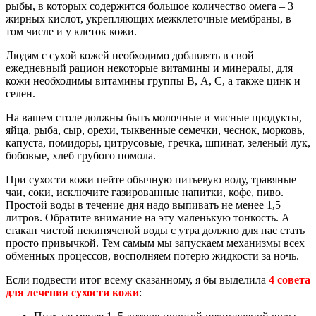
рыбы, в которых содержится большое количество омега – 3
жирных кислот, укрепляющих межклеточные мембраны, в
том числе и у клеток кожи.
Людям с сухой кожей необходимо добавлять в свой
ежедневный рацион некоторые витамины и минералы, для
кожи необходимы витамины группы В, А, С, а также цинк и
селен.
На вашем столе должны быть молочные и мясные продукты,
яйца, рыба, сыр, орехи, тыквенные семечки, чеснок, морковь,
капуста, помидоры, цитрусовые, гречка, шпинат, зеленый лук,
бобовые, хлеб грубого помола.
При сухости кожи пейте обычную питьевую воду, травяные
чаи, соки, исключите газированные напитки, кофе, пиво.
Простой воды в течение дня надо выпивать не менее 1,5
литров. Обратите внимание на эту маленькую тонкость. А
стакан чистой некипяченой воды с утра должно для нас стать
просто привычкой. Тем самым мы запускаем механизмы всех
обменных процессов, восполняем потерю жидкости за ночь.
Если подвести итог всему сказанному, я бы выделила
4 совета
для лечения сухости кожи
: