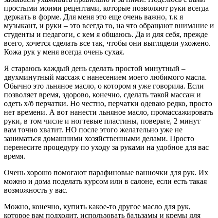
простыми моими рецептами, которые позволяют руки всегда
держать в форме. Для меня это еще очень важно, т.к я
музыкант, и руки – это всегда то, на что обращают внимание и
студенты и педагоги, с кем я общаюсь. Да и для себя, прежде
всего, хочется сделать все так, чтобы они выглядели ухожено.
Кожа рук у меня всегда очень сухая.
Я стараюсь каждый день сделать простой минутный –
двухминутный массаж с нанесением моего любимого масла.
Обычно это льняное масло, о котором я уже говорила. Если
позволяет время, здорово, конечно, сделать такой массаж и
одеть х/б перчатки. Но честно, перчатки одеваю редко, просто
нет времени. А вот нанести льняное масло, промассажировать
руки, в том числе и ногтевые пластины, поверьте, 2 минут
вам точно хватит. НО после этого желательно уже не
заниматься домашними хозяйственными делами. Просто
перенесите процедуру по уходу за руками на удобное для вас
время.
Очень хорошо помогают парафиновые ванночки для рук. Их
можно и дома поделать курсом или в салоне, если есть такая
возможность у вас.
Можно, конечно, купить какое-то другое масло для рук,
которое вам подходит, использовать бальзамы и кремы для