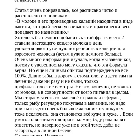
01 Дек 2012
в 8:38
Статья очень понравилась, всё расписано четко и
расставлено по полочкам.
«В молоке и его производных кальций находится в виде
лактата, который легко усваивается и практически весь
попадает по назначению.»
Хотелось бы немного добавить к этой фразе: всего 2
стакана настоящего козьего молока в день
удовлетворяют суточную потребность в кальции для
взрослого человека (детям нужно немного больше).
Очень много информации изучала, когда мы завели коз,
потому с уверенностью могу сказать, что эта формула
верна. Но еще и личным опытом подтверждена на все
100%. Давно забыла дорогу к стоматологу, а дети там на
лечении даже ни разу и не были, только
профилактические осмотры. Но это, конечно, не только
от молока, а в совокупности от всего питания в целом.
Мы стараемся есть только своё с грядок и с фермы,
только рыбу регулярно покупаем в магазине, но надо
признаться,что очень большое желание эту покупку
тоже исключить, она становится всё хуже и хуже… Если
у кого-то возникнут вопросы ко мне, буду рада на все
ответить, но наверное уже не в этой теме, дабы не
засорять, а в личной беседе.
С уважением, Надежда.