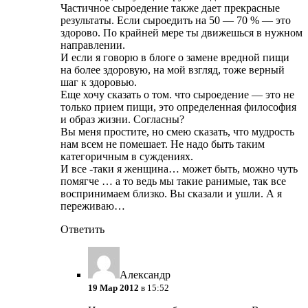
Частичное сыроедение также дает прекрасные
результаты. Если сыроедить на 50 — 70 % — это
здорово. По крайней мере ты движешься в нужном
направлении.
И если я говорю в блоге о замене вредной пищи
на более здоровую, на мой взгляд, тоже верный
шаг к здоровью.
Еще хочу сказать о том. что сыроедение — это не
только прием пищи, это определенная философия
и образ жизни. Согласны?
Вы меня простите, но смею сказать, что мудрость
нам всем не помешает. Не надо быть таким
категоричным в суждениях.
И все -таки я женщина… может быть, можно чуть
помягче … а то ведь мы такие ранимые, так все
воспринимаем близко. Вы сказали и ушли. А я
переживаю…
Ответить
Александр
19 Мар 2012
в 15:52