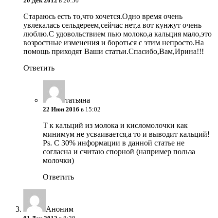
20 Дек 2012
в 20:50
Стараюсь есть то,что хочется.Одно время очень
увлекалась сельдереем,сейчас нет,а вот кунжут очень
люблю.С удовольствием пью молоко,а кальция мало,это
возростные изменения и бороться с этим непросто.На
помощь приходят Ваши статьи.Спасибо,Вам,Ирина!!!
Ответить
татьяна
22 Июн 2016
в 15:02
Т к кальций из молока и кисломолочки как
минимум не усваивается,а то и выводит кальций!
Ps. С 30% информации в данной статье не
согласна и считаю спорной (например польза
молочки)
Ответить
Аноним