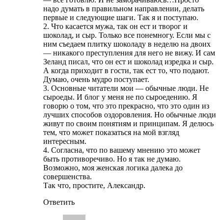
надо думать в правильном направлении, делать
первые и следующие шаги. Так я и поступаю.
2. Что касается мужа, так он ест и творог и
шоколад, и сыр. Только все понемногу. Если мы с
ним съедаем плитку шоколаду в неделю на двоих
— никакого преступления для него не вижу. И сам
Зеланд писал, что он ест и шоколад изредка и сыр.
А когда приходит в гости, так ест то, что подают.
Думаю, очень мудро поступает.
3. Основные читатели мои — обычные люди. Не
сыроеды. И блог у меня не по сыроедению. Я
говорю о том, что это прекрасно, что это один из
лучших способов оздоровления. Но обычные люди
живут по своим понятиям и принципам. Я делюсь
тем, что может показаться на мой взгляд
интересным.
4. Согласна, что по вашему мнению это может
быть противоречиво. Но я так не думаю.
Возможно, моя женская логика далека до
совершенства.
Так что, простите, Александр.
Ответить