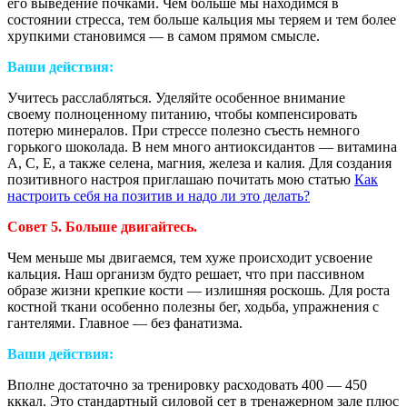
его выведение почками. Чем больше мы находимся в
состоянии стресса, тем больше кальция мы теряем и тем более
хрупкими становимся — в самом прямом смысле.
Ваши действия:
Учитесь расслабляться. Уделяйте особенное внимание
своему полноценному питанию, чтобы компенсировать
потерю минералов. При стрессе полезно съесть немного
горького шоколада. В нем много антиоксидантов — витамина
А, С, Е, а также селена, магния, железа и калия. Для создания
позитивного настроя приглашаю почитать мою статью
Как
настроить себя на позитив и надо ли это делать?
Совет 5. Больше двигайтесь.
Чем меньше мы двигаемся, тем хуже происходит усвоение
кальция. Наш организм будто решает, что при пассивном
образе жизни крепкие кости — излишняя роскошь. Для роста
костной ткани особенно полезны бег, ходьба, упражнения с
гантелями. Главное — без фанатизма.
Ваши действия:
Вполне достаточно за тренировку расходовать 400 — 450
кккал. Это стандартный силовой сет в тренажерном зале плюс