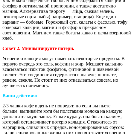
Как можно чаще ешьте творог. В нем содержится кальций и
фосфор в оптимальной пропорции, а также достаточно
магния. Альтернатива творогу — яйца, свежая зелень,
некоторые сорта рыбы( например, ставрида). Еще один
вариант — бобовые. Гороховый суп, салаты с фасолью, тофу
содержат кальций, магний и фосфор в прекрасном
соотношении. Магнием также богаты какао и цельнозерновой
хлеб.
Совет 2. Минимизируйте потери.
Усвоению кальция могут помешать некоторые продукты. В
первую очередь это соль, кофеин и жир. Мешают кальцию
всасываться избыток фосфатов, фитиновой и щавелевой
кислот. Эти соединения содержатся в щавеле, шпинате,
ревене, свекле. Не стоит от них отказываться совсем, но
лучше есть понемногу.
Ваши действия:
2-3 чашки кофе в день не повредят, но если вы пьете
больше, выпивайте хотя бы полстакана молока на каждую
дополнительную чашку. Ешьте курагу: она богата калием,
который останавливает потерю кальция. Откажитесь от
маргарина, сливочных спредов, консервированных соусов:
гидрогенизированные жиры в них препятствуют усвоению