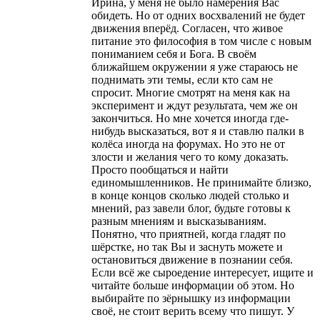
Ирина, у меня не было намерения Вас
обидеть. Но от одних восхвалений не будет
движения вперёд. Согласен, что живое
питание это философия в том числе с новым
пониманием себя и Бога. В своём
ближайшем окружении я уже стараюсь не
поднимать эти темы, если кто сам не
спросит. Многие смотрят на меня как на
эксперимент и ждут результата, чем же он
закончиться. Но мне хочется иногда где-
нибудь высказаться, вот я и ставлю палки в
колёса иногда на форумах. Но это не от
злости и желания чего то кому доказать.
Просто пообщаться и найти
единомышленников. Не принимайте близко,
в конце концов сколько людей столько и
мнений, раз завели блог, будьте готовы к
разным мнениям и высказываниям.
Понятно, что приятней, когда гладят по
шёрстке, но так Вы и заснуть можете и
остановиться движение в познании себя.
Если всё же сыроедение интересует, ищите и
читайте больше информации об этом. Но
выбирайте по зёрнышку из информации
своё, не стоит верить всему что пишут. У