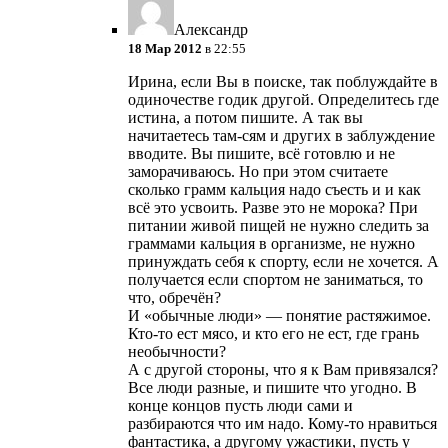
Александр
18 Мар 2012
в 22:55
Ирина, если Вы в поиске, так поблуждайте в
одиночестве годик другой. Определитесь где
истина, а потом пишите. А так вы
начитаетесь там-сям и других в заблуждение
вводите. Вы пишите, всё готовлю и не
заморачиваюсь. Но при этом считаете
сколько грамм кальция надо съесть и и как
всё это усвоить. Разве это не морока? При
питании живой пищей не нужно следить за
граммами кальция в организме, не нужно
принуждать себя к спорту, если не хочется. А
получается если спортом не заниматься, то
что, обречён?
И «обычные люди» — понятие растяжимое.
Кто-то ест мясо, и кто его не ест, где грань
необычности?
А с другой стороны, что я к Вам привязался?
Все люди разные, и пишите что угодно. В
конце концов пусть люди сами и
разбираются что им надо. Кому-то нравиться
фантастика, а другому ужастики, пусть у