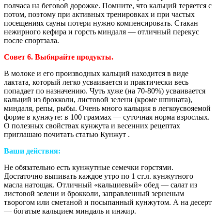
полчаса на беговой дорожке. Помните, что кальций теряется с
потом, поэтому при активных тренировках и при частых
посещениях сауны потери нужно компенсировать. Стакан
нежирного кефира и горсть миндаля — отличный перекус
после спортзала.
Совет 6. Выбирайте продукты.
В молоке и его производных кальций находится в виде
лактата, который легко усваивается и практически весь
попадает по назначению. Чуть хуже (на 70-80%) усваивается
кальций из брокколи, листовой зелени (кроме шпината),
миндаля, репы, рыбы. Очень много кальция в легкоусвояемой
форме в кунжуте: в 100 граммах — суточная норма взрослых.
О полезных свойствах кунжута и весенних рецептах
приглашаю почитать статью Кунжут .
Ваши действия:
Не обязательно есть кунжутные семечки горстями.
Достаточно выпивать каждое утро по 1 ст.л. кунжутного
масла натощак. Отличный «кальциевый» обед — салат из
листовой зелени и брокколи, заправленный зерненым
творогом или сметаной и посыпанный кунжутом. А на десерт
— богатые кальцием миндаль и инжир.