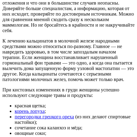
отложения и что они в большинстве случаев неопасны.
Доверяйте больше специалистам, а информацию, которая от
них исходит, проверяйте по достоверным источникам. Можно
для сравнения мнений сходить сразу к нескольким
маммологам. Но не бросайтесь в крайности и не накручивайте
себя.
К лечению кальцинатов в молочной железе народными
средствами можно относиться по-разному. Главное — не
навредить здоровью, в том числе запоздалым началом
терапии. Если женщина восстанавливает нарушенный
гормональный фон травами — это одно, а когда она пытается
вылечить дома запущенную форму узловой мастопатии — это
другое. Когда кальцинаты сочетаются с серьезными
патологиями молочных желез, помочь может только врач.
При кистозных изменениях в груди женщины успешно
используют следующие травы и продукты:
красная щетка;
корень лопуха
;
перегородки грецкого ореха
(из них делают спиртовые
настойки);
сочетание сока каланхоэ и мёда;
овощные соки;