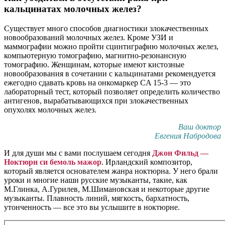
кальцинатах молочных желез?
Существует много способов диагностики злокачественных
новообразований молочных желез. Кроме УЗИ и
маммографии можно пройти сцинтиграфию молочных желез,
компьютерную томографию, магнитно-резонансную
томографию. Женщинам, которые имеют кистозные
новообразования в сочетании с кальцинатами рекомендуется
ежегодно сдавать кровь на онкомаркер CA 15-3 — это
лабораторный тест, который позволяет определить количество
антигенов, вырабатывающихся при злокачественных
опухолях молочных желез.
Ваш доктор
Евгения Набродова
И для души мы с вами послушаем сегодня
Джон Фильд —
Ноктюрн си бемоль мажор
. Ирландский композитор,
который является основателем жанра ноктюрна. У него брали
уроки и многие наши русские музыканты, такие, как
М.Глинка, А.Гурилев, М.Шимановская и некоторые другие
музыканты. Плавность линий, мягкость, бархатность,
утонченность — все это вы услышите в ноктюрне.