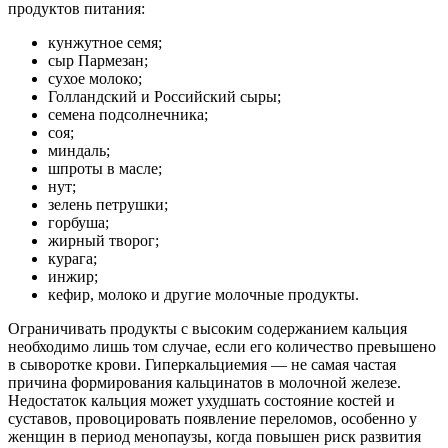
продуктов питания:
кунжутное семя;
сыр Пармезан;
сухое молоко;
Голландский и Российский сыры;
семена подсолнечника;
соя;
миндаль;
шпроты в масле;
нут;
зелень петрушки;
горбуша;
жирный творог;
курага;
инжир;
кефир, молоко и другие молочные продукты.
Ограничивать продукты с высоким содержанием кальция
необходимо лишь том случае, если его количество превышено
в сыворотке крови. Гиперкальциемия — не самая частая
причина формирования кальцинатов в молочной железе.
Недостаток кальция может ухудшать состояние костей и
суставов, провоцировать появление переломов, особенно у
женщин в период менопаузы, когда повышен риск развития