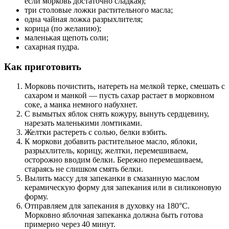
если морковь достаточно сладкая);
три столовые ложки растительного масла;
одна чайная ложка разрыхлителя;
корица (по желанию);
маленькая щепоть соли;
сахарная пудра.
Как приготовить
Морковь почистить, натереть на мелкой терке, смешать с
сахаром и манкой — пусть сахар растает в морковном
соке, а манка немного набухнет.
С вымытых яблок снять кожуру, вынуть сердцевину,
нарезать маленькими ломтиками.
Желтки растереть с солью, белки взбить.
К моркови добавить растительное масло, яблоки,
разрыхлитель, корицу, желтки, перемешиваем,
осторожно вводим белки. Бережно перемешиваем,
стараясь не слишком смять белки.
Вылить массу для запеканки в смазанную маслом
керамическую форму для запекания или в силиконовую
форму.
Отправляем для запекания в духовку на 180°С.
Морковно яблочная запеканка должна быть готова
примерно через 40 минут.