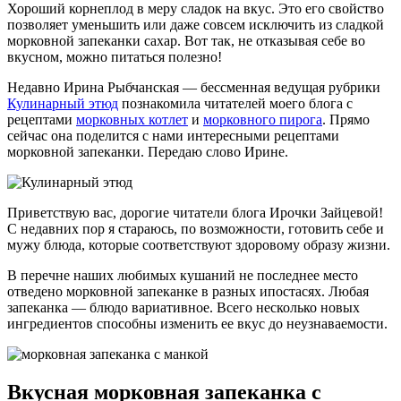
Хороший корнеплод в меру сладок на вкус. Это его свойство
позволяет уменьшить или даже совсем исключить из сладкой
морковной запеканки сахар. Вот так, не отказывая себе во
вкусном, можно питаться полезно!
Недавно Ирина Рыбчанская — бессменная ведущая рубрики
Кулинарный этюд
познакомила читателей моего блога с
рецептами
морковных котлет
и
морковного пирога
. Прямо
сейчас она поделится с нами интересными рецептами
морковной запеканки. Передаю слово Ирине.
Приветствую вас, дорогие читатели блога Ирочки Зайцевой!
С недавних пор я стараюсь, по возможности, готовить себе и
мужу блюда, которые соответствуют здоровому образу жизни.
В перечне наших любимых кушаний не последнее место
отведено морковной запеканке в разных ипостасях. Любая
запеканка — блюдо вариативное. Всего несколько новых
ингредиентов способны изменить ее вкус до неузнаваемости.
Вкусная морковная запеканка с