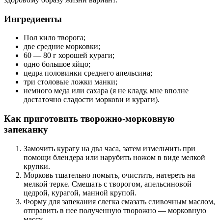
Ингредиенты
Пол кило творога;
две средние морковки;
60 — 80 г хорошей кураги;
одно большое яйцо;
цедра половинки среднего апельсина;
три столовые ложки манки;
немного меда или сахара (я не кладу, мне вполне
достаточно сладости моркови и кураги).
Как приготовить творожно-морковную
запеканку
Замочить курагу на два часа, затем измельчить при
помощи блендера или нарубить ножом в виде мелкой
крупки.
Морковь тщательно помыть, очистить, натереть на
мелкой терке. Смешать с творогом, апельсиновой
цедрой, курагой, манной крупой.
Форму для запекания слегка смазать сливочным маслом,
отправить в нее полученную творожно — морковную
массу.