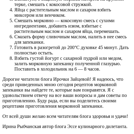
терке, смешать с кокосовой стружкой.
Яйца с растительным маслом и сахаром взбить
миксером или венчиком.
Смешать морковно — кокосовую смесь с сухими
ингредиентами, добавить изюм, взбитые с
растительным маслом и сахаром яйца, перемешать.
Смазать форму сливочным маслом, налить в нее смесь
для запеканки.
Готовить в разогретой до 200°С духовке 45 минут. Дать
полностью остыть.
Взбить густой йогурт с сахарной пудрой или медом,
залить морковную запеканку полученной глазурью.
Поставить в холодильник на 6 — 8 часов.
Дорогие читатели блога Ирочки Зайцевой! Я надеюсь, что
среди приведенных мною сегодня рецептов морковной
запеканки вы найдете те, которые вам понравятся. Я с
удовольствием отвечу на все ваши вопросы и дам советы по
приготовлению. Буду рада, если вы поделитесь своими
рецептами приготовления морковной запеканки.
От всей души желаю всем читателям блога здоровья и удачи!
Ирина Рыбчанская автор блога
Эссе кулинарного дилетанта
.