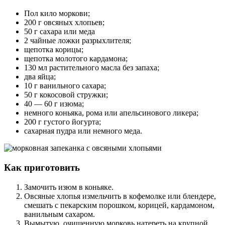
Пол кило моркови;
200 г овсяных хлопьев;
50 г сахара или меда
2 чайные ложки разрыхлителя;
щепотка корицы;
щепотка молотого кардамона;
130 мл растительного масла без запаха;
два яйца;
10 г ванильного сахара;
50 г кокосовой стружки;
40 — 60 г изюма;
немного коньяка, рома или апельсинового ликера;
200 г густого йогурта;
сахарная пудра или немного меда.
Как приготовить
Замочить изюм в коньяке.
Овсяные хлопья измельчить в кофемолке или блендере,
смешать с пекарским порошком, корицей, кардамоном,
ванильным сахаром.
Вымытую, очищенную морковь натереть на крупной