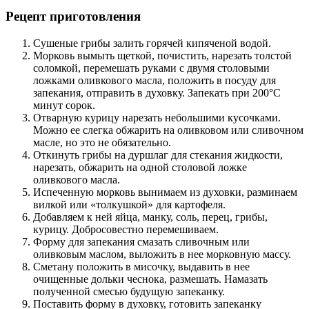
Рецепт приготовления
Сушеные грибы залить горячей кипяченой водой.
Морковь вымыть щеткой, почистить, нарезать толстой
соломкой, перемешать руками с двумя столовыми
ложками оливкового масла, положить в посуду для
запекания, отправить в духовку. Запекать при 200°С
минут сорок.
Отварную курицу нарезать небольшими кусочками.
Можно ее слегка обжарить на оливковом или сливочном
масле, но это не обязательно.
Откинуть грибы на дуршлаг для стекания жидкости,
нарезать, обжарить на одной столовой ложке
оливкового масла.
Испеченную морковь вынимаем из духовки, разминаем
вилкой или «толкушкой» для картофеля.
Добавляем к ней яйца, манку, соль, перец, грибы,
курицу. Добросовестно перемешиваем.
Форму для запекания смазать сливочным или
оливковым маслом, выложить в нее морковную массу.
Сметану положить в мисочку, выдавить в нее
очищенные дольки чеснока, размешать. Намазать
полученной смесью будущую запеканку.
Поставить форму в духовку, готовить запеканку