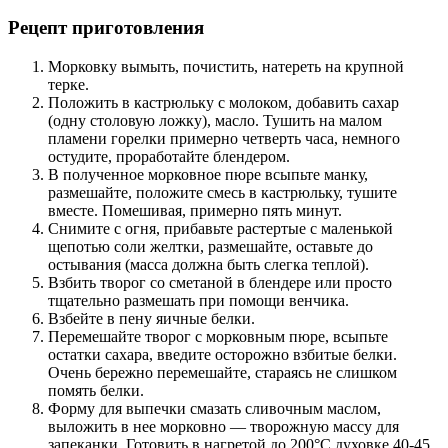
Рецепт приготовления
Морковку вымыть, почистить, натереть на крупной
терке.
Положить в кастрюльку с молоком, добавить сахар
(одну столовую ложку), масло. Тушить на малом
пламени горелки примерно четверть часа, немного
остудите, проработайте блендером.
В полученное морковное пюре всыпьте манку,
размешайте, положите смесь в кастрюльку, тушите
вместе. Помешивая, примерно пять минут.
Снимите с огня, прибавьте растертые с маленькой
щепотью соли желтки, размешайте, оставьте до
остывания (масса должна быть слегка теплой).
Взбить творог со сметаной в блендере или просто
тщательно размешать при помощи венчика.
Взбейте в пену яичные белки.
Перемешайте творог с морковным пюре, всыпьте
остатки сахара, введите осторожно взбитые белки.
Очень бережно перемешайте, стараясь не слишком
помять белки.
Форму для выпечки смазать сливочным маслом,
выложить в нее морковно — творожную массу для
запеканки. Готовить в нагретой до 200°С духовке 40-45