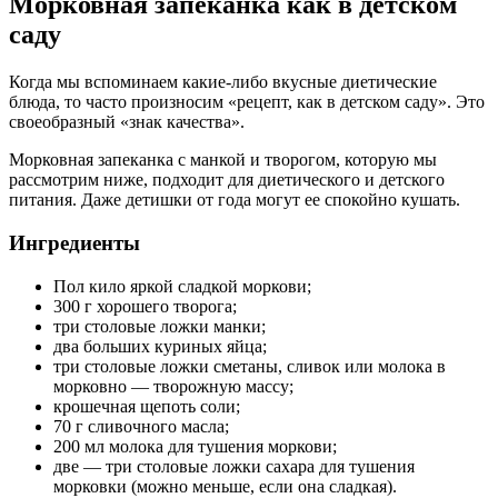
Морковная запеканка как в детском
саду
Когда мы вспоминаем какие-либо вкусные диетические
блюда, то часто произносим «рецепт, как в детском саду». Это
своеобразный «знак качества».
Морковная запеканка с манкой и творогом, которую мы
рассмотрим ниже, подходит для диетического и детского
питания. Даже детишки от года могут ее спокойно кушать.
Ингредиенты
Пол кило яркой сладкой моркови;
300 г хорошего творога;
три столовые ложки манки;
два больших куриных яйца;
три столовые ложки сметаны, сливок или молока в
морковно — творожную массу;
крошечная щепоть соли;
70 г сливочного масла;
200 мл молока для тушения моркови;
две — три столовые ложки сахара для тушения
морковки (можно меньше, если она сладкая).