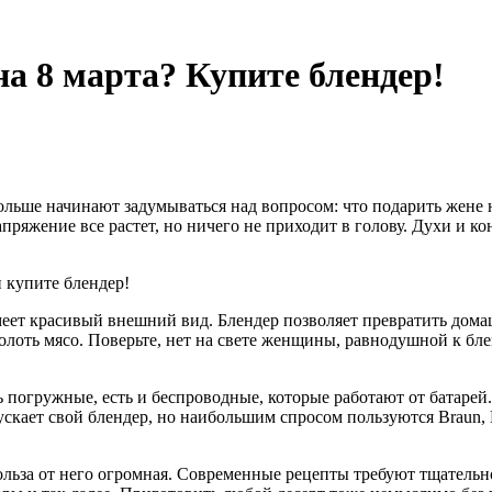
на 8 марта? Купите блендер!
льше начинают задумываться над вопросом: что подарить жене 
пряжение все растет, но ничего не приходит в голову. Духи и к
и купите блендер!
имеет красивый внешний вид. Блендер позволяет превратить до
лоть мясо. Поверьте, нет на свете женщины, равнодушной к бленд
ь погружные, есть и беспроводные, которые работают от батар
кает свой блендер, но наибольшим спросом пользуются Braun, B
ольза от него огромная. Современные рецепты требуют тщательн