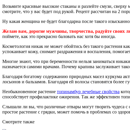
Возьмите красивые высокие стаканы и разлейте смузи, сверху
смотрите, что у вас будет под рукой. Рецепт рассчитан на 2 пор
Ну какая женщина не будет благодарна после такого изысканн
Желаю вам, дорогие мужчины, творчества, радуйте своих 
поймете, как это прекрасно баловать нас хотя бы иногда.
Косметология никак не может обойтись без такого растения ка
успокаивает кожу, снимает раздражения и воспаления, помогает
Многие знают, что при беременности нельзя заниматься никак
назначается самими врачами. Почему крапива заслуживает тако
Благодаря богатому содержанию природных масел куркума акти
лосьонов и бальзамов. Благодаря ей волосы становятся более 
Необыкновенное растение
топинамбур лечебные свойства
кото
способствует профилактике ожирения. Так же эффективен топи
Слышали ли вы, что различные отвары могут творить чудеса 
простое растение с грядки, может помочь в проблемах со здоро
Смотрите также