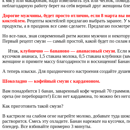
к мясу или макаронам, надо измельчить лук или чеснок, поми
неблагодарную работу берет на себя верный друг женщины бле
Дорогие мужчины, будет просто отлично, если 8 марта вы 
коктейлем.
Рецепты коктейлей предлагаю выбрать заранее. У м
продукты, а в праздник все сами сделаете. Предлагаю посмотр
Но все-таки, зная современный ритм жизни мужчин и некоторую
Первый рецепт смузи — самый простой, какой будет по силам 
Итак,
клубнично — бананово — ананасовый смузи
. Если 
кусочков ананаса, 1,5 стакана молока, 0,5 стакана клубники (
женщине и примите массу благодарности и восхищения! Банан 
А теперь изыски. Для праздничного настроения создайте душев
Шоколадно — кофейный смузи с кардамоном.
Вам понадобится 1 банан, заваренный кофе черный 70 граммов,
ореха (не переборщите!) Если нет кардамона, то можно без нег
Как приготовить такой смузи?
В кастрюле на слабом огне нагрейте молоко, добавьте туда шо
растворится. Смесь эту охладите. Банан нарежьте на кусочки, 
блендер. Все взбивайте примерно 3 минуты.