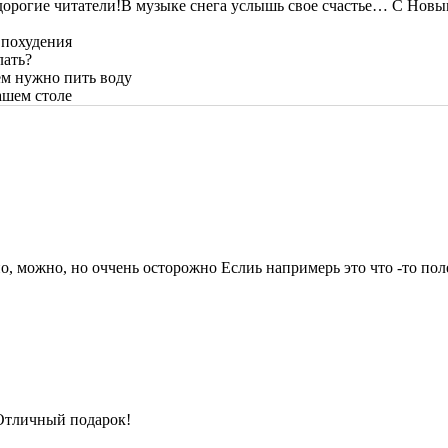
В музыке снега услышь свое счастье… С Новым
 похудения
лать?
ем нужно пить воду
ашем столе
но, можно, но оччень осторожно
Еслиь напримерь это что -то пол
 Отличный подарок!