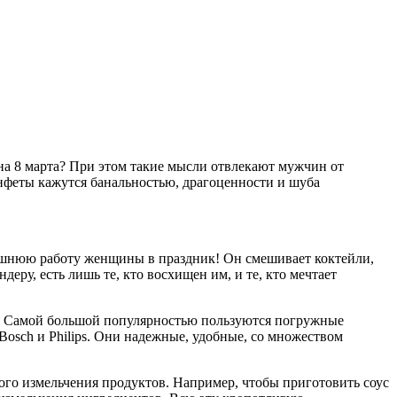
на 8 марта? При этом такие мысли отвлекают мужчин от
онфеты кажутся банальностью, драгоценности и шуба
машнюю работу женщины в праздник! Он смешивает коктейли,
еру, есть лишь те, кто восхищен им, и те, кто мечтает
ей. Самой большой популярностью пользуются погружные
osch и Philips. Они надежные, удобные, со множеством
ого измельчения продуктов. Например, чтобы приготовить соус