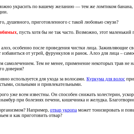
 можно украсить по вашему желанию — тем же ломтиком банана,
ции.
ого, душевного, приготовленного с такой любовью смузи?
любимых
, пусть хотя бы не так часто. Возможно, этот маленьк
к алоэ, особенно после проведения чистки лица. Заживляющие с
 избавиться от угрей, фурункулов и ранок. Алоэ для лица – само
им самолечением. Тем не менее, применение некоторых трав не 
го доверия?
вно используется для ухода за волосами.
Куркума для волос
при
густыми, сильными и привлекательными.
рого уже всем известны. Он способен снижать холестерин, ускор
намбур при болезнях печени, кишечника и желудка. Благотворно
с организмом? Например,
отвар укропа
может тонизировать и повы
вьем и как приготовить отвар?