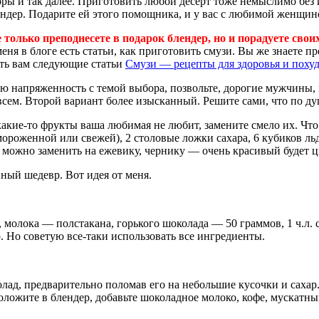
доры и так далее. Приготовить любой десерт тоже немыслимо без
ндер. Подарите ей этого помощника, и у вас с любимой женщино
не только преподнесете в подарок блендер, но и порадуете 
еня в блоге есть статьи, как приготовить смузи. Вы же знаете п
еть вам следующие статьи
Смузи — рецепты для здоровья и поху
 напряженность с темой выбора, позвольте, дорогие мужчины, м
всем. Второй вариант более изысканный. Решите сами, что по ду
какие-то фрукты ваша любимая не любит, замените смело их. Что
замороженной или свежей), 2 столовые ложки сахара, 6 кубиков л
можно заменить на ежевику, чернику — очень красивый будет цв
ный шедевр. Вот идея от меня.
 молока — полстакана, горького шоколада — 50 граммов, 1 ч.л. 
о. Но советую все-таки использовать все ингредиенты.
колад, предварительно поломав его на небольшие кусочки и саха
положите в блендер, добавьте шоколадное молоко, кофе, мускатны