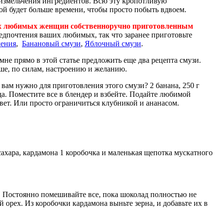
 измельчения ингредиентов. Всю эту кропотливую
й будет больше времени, чтобы просто побыть вдвоем.
своих любимых женщин собственноручно приготовленным
редпочтения ваших любимых, так что заранее приготовьте
дения
,
Банановый смузи
,
Яблочный смузи
.
не прямо в этой статье предложить еще два рецепта смузи.
ше, по силам, настроению и желанию.
 вам нужно для приготовления этого смузи? 2 банана, 250 г
ьда. Поместите все в блендер и взбейте. Подайте любимой
ет. Или просто ограничиться клубникой и ананасом.
сахара, кардамона 1 коробочка и маленькая щепотка мускатного
р. Постоянно помешивайте все, пока шоколад полностью не
й орех. Из коробочки кардамона выньте зерна, и добавьте их в