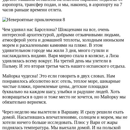
аэропорта, трансфер подан, и мы, наконец, в аэропорту на 7
часов раньше времени отлета.
Чем удивил нас Барселона? Шокценами на все, очень
интересной архитектурой, добрыми отзывчивыми людьми,
атмосферой уюта и домашней теплоты, холодным июньским
морем и раскаленными камнями на пляже. В этом
удивительном городе мы жили 3 дня, много гуляли и
наслаждались видами. Варя мирно спала в коляске, а Лиза
удивлялась всему вокруг. На третий день мы улетели в
Пальму. И это вторая третья часть нашего испанского отдыха.
Майорка чудесна! Это если говорить в двух словах. Нам
понравилось абсолютно все: отель, теплое море, шикарные
чистые пляжи, приемлемые цены, детские площадки
буквально на каждом шагу, улыбки и радушие людей. Хоть
возвращаться в одно и тоже место не хочется, но Майорку мы
обязательно вернемся.
Через неделю мы вылетели в Варшаву. И сразу решили ехать
домой. Насытившись впечатлениями, солнцем и морем, мы не
хотели ничего больше исследовать. Плюс у Вари от жары
поднялась температура. Мы выехали домой. И на польской