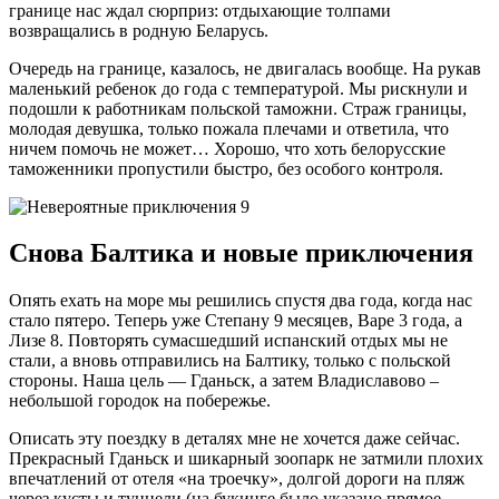
границе нас ждал сюрприз: отдыхающие толпами
возвращались в родную Беларусь.
Очередь на границе, казалось, не двигалась вообще. На рукав
маленький ребенок до года с температурой. Мы рискнули и
подошли к работникам польской таможни. Страж границы,
молодая девушка, только пожала плечами и ответила, что
ничем помочь не может… Хорошо, что хоть белорусские
таможенники пропустили быстро, без особого контроля.
Снова Балтика и новые приключения
Опять ехать на море мы решились спустя два года, когда нас
стало пятеро. Теперь уже Степану 9 месяцев, Варе 3 года, а
Лизе 8. Повторять сумасшедший испанский отдых мы не
стали, а вновь отправились на Балтику, только с польской
стороны. Наша цель — Гданьск, а затем Владиславово –
небольшой городок на побережье.
Описать эту поездку в деталях мне не хочется даже сейчас.
Прекрасный Гданьск и шикарный зоопарк не затмили плохих
впечатлений от отеля «на троечку», долгой дороги на пляж
через кусты и туннели (на букинге было указано прямое