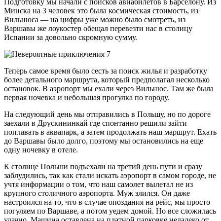
Подготовку мы начали с поисков авиабилетов в Барселону. Из
Минска на 3 человек это была космическая стоимость, из
Вильнюса — на цифры уже можно было смотреть, из
Варшавы же лоукостер обещал перевезти нас в столицу
Испании за довольно скромную сумму.
Теперь самое время было сесть за поиск жилья и разработку
более детального маршрута, который предполагал несколько
остановок. В аэропорт мы ехали через Вильнюс. Там же была
первая ночевка и небольшая прогулка по городу.
На следующий день мы отправились в Польшу, но по дороге
заехали в Друскининкай где спонтанно решили зайти
поплавать в аквапарк, а затем продолжать наш маршрут. Ехать
до Варшавы было долго, поэтому мы остановились на еще
одну ночевку в отеле.
К столице Польши подъехали на третий день пути и сразу
заблудились, так как стали искать аэропорт в самом городе, не
учтя информации о том, что наш самолет вылетал не из
крупного столичного аэропорта. Муж злился. Он даже
настроился на то, что в случае опоздания на рейс, мы просто
погуляем по Варшаве, а потом уедем домой. Но все сложилась
удачно. Машина оставлена на платной парковке недалеко от