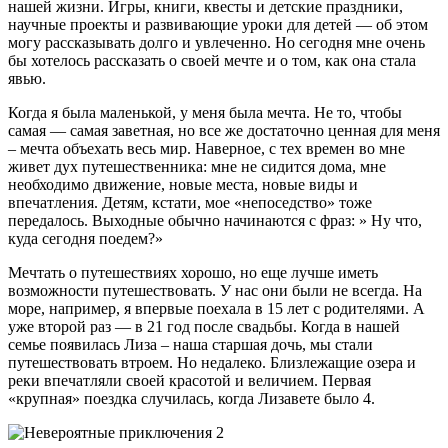
нашей жизни. Игры, книги, квесты и детские праздники,
научные проекты и развивающие уроки для детей — об этом
могу рассказывать долго и увлеченно. Но сегодня мне очень
бы хотелось рассказать о своей мечте и о том, как она стала
явью.
Когда я была маленькой, у меня была мечта. Не то, чтобы
самая — самая заветная, но все же достаточно ценная для меня
– мечта объехать весь мир. Наверное, с тех времен во мне
живет дух путешественника: мне не сидится дома, мне
необходимо движение, новые места, новые виды и
впечатления. Детям, кстати, мое «непоседство» тоже
передалось. Выходные обычно начинаются с фраз: » Ну что,
куда сегодня поедем?»
Мечтать о путешествиях хорошо, но еще лучше иметь
возможности путешествовать. У нас они были не всегда. На
море, например, я впервые поехала в 15 лет с родителями. А
уже второй раз — в 21 год после свадьбы. Когда в нашей
семье появилась Лиза – наша старшая дочь, мы стали
путешествовать втроем. Но недалеко. Близлежащие озера и
реки впечатляли своей красотой и величием. Первая
«крупная» поездка случилась, когда Лизавете было 4.