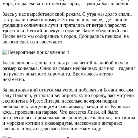
моря, но далековато от центра города – улицы Басанавичюс.
Здесь у нас выработался свой режим. С утра мы долго спали,
завтракали прямо в номере. Затем шли на море, где ловили
уходящие солнечные лучи и прятались от ветра в зарослях
тростника. Легкий перекус в номере. Затем обеденный сон.
После него мы собирались в город. Добирались пешком, на
велосипедах или своем авто.
Басанавичюс – улица, полная развлечений на любой вкус и
размер кошелька. Одно из самых необычных для нас – гадания
по руке от опытного хироманта. Время здесь летело
незаметно.
За наш короткий отпуск мы успели побывать в Ботаническом
саду Паланги, устроили велопрогулку по городу, рассмотрели
экспонаты в Музее Янтаря, несколько вечером подряд
любовались танцующими фонтанами, съездили на Куршкой
косы, проехали на пароме. Что касается Лизы, ей было
интересно все: прикольные велосипедные кабинки, пингвины
и морские котики в океанариуме, насекомые в янтарных
слитках, пруды и деревья в Ботаническом саду.