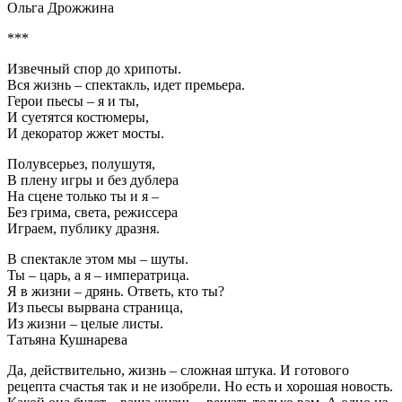
Ольга Дрожжина
***
Извечный спор до хрипоты.
Вся жизнь – спектакль, идет премьера.
Герои пьесы – я и ты,
И суетятся костюмеры,
И декоратор жжет мосты.
Полувсерьез, полушутя,
В плену игры и без дублера
На сцене только ты и я –
Без грима, света, режиссера
Играем, публику дразня.
В спектакле этом мы – шуты.
Ты – царь, а я – императрица.
Я в жизни – дрянь. Ответь, кто ты?
Из пьесы вырвана страница,
Из жизни – целые листы.
Татьяна Кушнарева
Да, действительно, жизнь – сложная штука. И готового
рецепта счастья так и не изобрели. Но есть и хорошая новость.