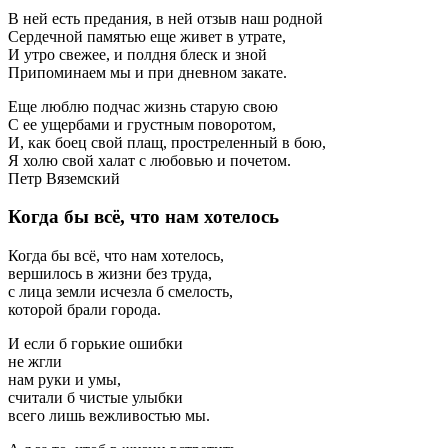
В ней есть предания, в ней отзыв наш родной
Сердечной памятью еще живет в утрате,
И утро свежее, и полдня блеск и зной
Припоминаем мы и при дневном закате.
Еще люблю подчас жизнь старую свою
С ее ущербами и грустным поворотом,
И, как боец свой плащ, простреленный в бою,
Я холю свой халат с любовью и почетом.
Петр Вяземский
Когда бы всё, что нам хотелось
Когда бы всё, что нам хотелось,
вершилось в жизни без труда,
с лица земли исчезла б смелость,
которой брали города.
И если б горькие ошибки
не жгли
нам руки и умы,
считали б чистые улыбки
всего лишь вежливостью мы.