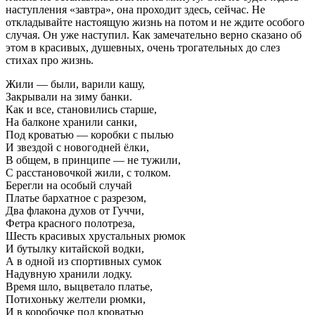
наступления «завтра», она проходит здесь, сейчас. Не
откладывайте настоящую жизнь на потом и не ждите особого
случая. Он уже наступил. Как замечательно верно сказано об
этом в красивых, душевных, очень трогательных до слез
стихах про жизнь.
Жили — были, варили кашу,
Закрывали на зиму банки.
Как и все, становились старше,
На балконе хранили санки,
Под кроватью — коробки с пылью
И звездой с новогодней ёлки,
В общем, в принципе — не тужили,
С расстановочкой жили, с толком.
Берегли на особый случай
Платье бархатное с разрезом,
Два флакона духов от Гуччи,
Фетра красного полотреза,
Шесть красивых хрустальных рюмок
И бутылку китайской водки,
А в одной из спортивных сумок
Надувную хранили лодку.
Время шло, выцветало платье,
Потихоньку желтели рюмки,
И в коробочке под кроватью