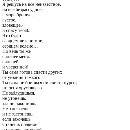
Я решусь на все неизвестное,
на все безрассудное,-
в море брошусь,
густое,
зловещее,-
и спасу тебя!..
Это будет
сердцем велено мне,
сердцем велено…
Но ведь ты же
сильнее меня,
сильней
и уверенней!
Ты сама готова спасти других
от уныния тяжкого.
Ты сама не боишься ни свиста пурги,
ни огня хрустящего.
Не заблудишься,
не утонешь,
зла не накопишь.
Не заплачешь
и не застонешь,
если захочешь.
Станешь плавной
и станешь ветреной,