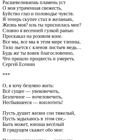
Расшевеливаешь пламень уст
О моя утраченная свежесть,
Буйство глаз и половодье чувств.
Я теперь скупее стал в желаньях,
Жизнь моя? иль ты приснилась мне?
Словно я весенней гулкой ранью
Проскакал на розовом коне.
Все мы, все мы в этом мире тленны,
Тихо льется с кленов листьев медь…
Будь же ты вовек благословенно,
Что пришло процвесть и умереть.
Сергей Есенин
***
О, я хочу безумно жить:
Всё сущее — увековечить,
Безличное — вочеловечить,
Несбывшееся — воплотить!
Пусть душит жизни сон тяжелый,
Пусть задыхаюсь в этом сне,-
Быть может, юноша весёлый
В грядущем скажет обо мне: