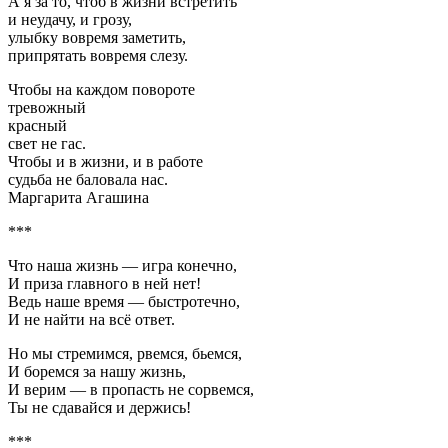
А я за то, чтоб в жизни встретить
и неудачу, и грозу,
улыбку вовремя заметить,
припрятать вовремя слезу.
Чтобы на каждом повороте
тревожный
красный
свет не гас.
Чтобы и в жизни, и в работе
судьба не баловала нас.
Маргарита Агашина
***
Что наша жизнь — игра конечно,
И приза главного в ней нет!
Ведь наше время — быстротечно,
И не найти на всё ответ.
Но мы стремимся, рвемся, бьемся,
И боремся за нашу жизнь,
И верим — в пропасть не сорвемся,
Ты не сдавайся и держись!
***