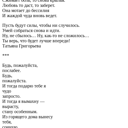
Сжимает боль, то снова крылья.
Любовь то даст, то заберет.
Она мотает до бессилия
И жаждой чуда вновь ведет.
Пусть будут силы, чтобы ни случилось.
Умей собраться снова и идти.
Ну, не сбылось… Ну, как-то не сложилось…
Ты верь, что будет лучше впереди!
Татьяна Григорьева
***
Будь, пожалуйста,
послабее.
Будь,
пожалуйста.
И тогда подарю тебе я
чудо
запросто.
И тогда я вымахну —
вырасту,
стану особенным.
Из горящего дома вынесу
тебя,
сонную.