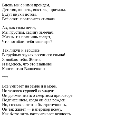
Вновь мы с ними пройдем,
Детство, юность, вокзалы, причалы.
Будут внуки потом,
Всё опять повторится сначала.
Ах, как годы летят,
Мы грустим, седину замечая,
Жизнь, ты помнишь солдат,
Что погибли, тебя защищая?
Так ликуй и вершись
В трубных звуках весеннего гимна!
Я люблю тебя, Жизнь,
И надеюсь, что это взаимно!
Константин Ваншенкин
***
Все умирает на земле и в море,
Но человек суровей осужден:
Он должен знать о смертном приговоре,
Подписанном, когда он был рожден.
Но, сознавая жизни быстротечность,
Он так живет — наперекор всему,
Как будто жить рассчитывает вечность