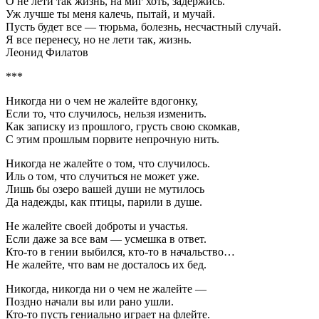
О не лети так жизнь, на миг хоть, задержись.
Уж лучше ты меня калечь, пытай, и мучай.
Пусть будет все — тюрьма, болезнь, несчастный случай.
Я все перенесу, но не лети так, жизнь.
Леонид Филатов
***
Никогда ни о чем не жалейте вдогонку,
Если то, что случилось, нельзя изменить.
Как записку из прошлого, грусть свою скомкав,
С этим прошлым порвите непрочную нить.
Никогда не жалейте о том, что случилось.
Иль о том, что случиться не может уже.
Лишь бы озеро вашей души не мутилось
Да надежды, как птицы, парили в душе.
Не жалейте своей доброты и участья.
Если даже за все вам — усмешка в ответ.
Кто-то в гении выбился, кто-то в начальство…
Не жалейте, что вам не досталось их бед.
Никогда, никогда ни о чем не жалейте —
Поздно начали вы или рано ушли.
Кто-то пусть гениально играет на флейте.