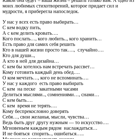
Какой она будет – ваша жизнь – решать только вам. А одно из
моих любимых стихотворений, которое придает сил и
мудрости, я приберегла напоследок.
У нас у всех есть право выбирать…
С кем водку пить,
А с кем делить кровать….
Кого послать…, кого любить.., кого хранить…
Есть право для самих себя решить
Кто в нашей жизни просто так…., случайно….
Кто для души..,
А кто в ней для дизайна…
С кем бы хотелось нам встречать рассвет…
Кому готовить каждый день обед….
О ком мечтать…, кого не вспоминать….
У нас у каждого есть право выбирать
С кем на песке закатными часами
Делиться мыслями.., сомнениями…, снами…
С кем быть….
С кем время не терять….
Кому беспрекословно доверять
Себя…, свои желанья, мысли, чувства…
Ведь быть друг другу нужным — то искусство….
Мгновеньем каждым рядом наслаждаться…
И не бояться спорить.., ошибаться…..