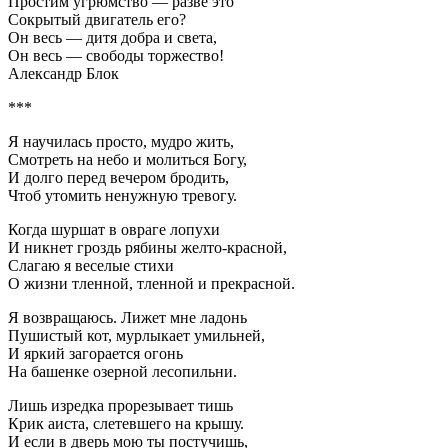
Простим угрюмство — разве это
Сокрытый двигатель его?
Он весь — дитя добра и света,
Он весь — свободы торжество!
Александр Блок
***
Я научилась просто, мудро жить,
Смотреть на небо и молиться Богу,
И долго перед вечером бродить,
Чтоб утомить ненужную тревогу.
Когда шуршат в овраге лопухи
И никнет гроздь рябины желто-красной,
Слагаю я веселые стихи
О жизни тленной, тленной и прекрасной.
Я возвращаюсь. Лижет мне ладонь
Пушистый кот, мурлыкает умильней,
И яркий загорается огонь
На башенке озерной лесопильни.
Лишь изредка прорезывает тишь
Крик аиста, слетевшего на крышу.
И если в дверь мою ты постучишь,