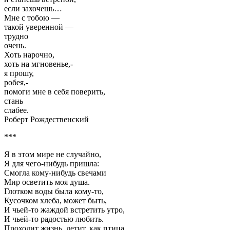
если захочешь…
Мне с тобою —
такой уверенной —
трудно
очень.
Хоть нарочно,
хоть на мгновенье,-
я прошу,
робея,-
помоги мне в себя поверить,
стань
слабее.
Роберт Рождественский
***
Я в этом мире не случайно,
Я для чего-нибудь пришла:
Смогла кому-нибудь свечами
Мир осветить моя душа.
Глотком воды была кому-то,
Кусочком хлеба, может быть,
И чьей-то жаждой встретить утро,
И чьей-то радостью любить.
Проходит жизнь, летит, как птица,