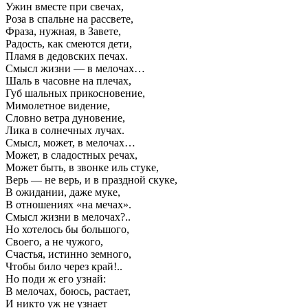
Ужин вместе при свечах,
Роза в спальне на рассвете,
Фраза, нужная, в Завете,
Радость, как смеются дети,
Пламя в дедовских печах.
Смысл жизни — в мелочах…
Шаль в часовне на плечах,
Губ шальных прикосновение,
Мимолетное видение,
Словно ветра дуновение,
Лика в солнечных лучах.
Смысл, может, в мелочах…
Может, в сладостных речах,
Может быть, в звонке иль стуке,
Верь — не верь, и в праздной скуке,
В ожидании, даже муке,
В отношениях «на мечах».
Смысл жизни в мелочах?..
Но хотелось бы большого,
Своего, а не чужого,
Счастья, истинно земного,
Чтобы било через край!..
Но поди ж его узнай:
В мелочах, боюсь, растает,
И никто уж не узнает