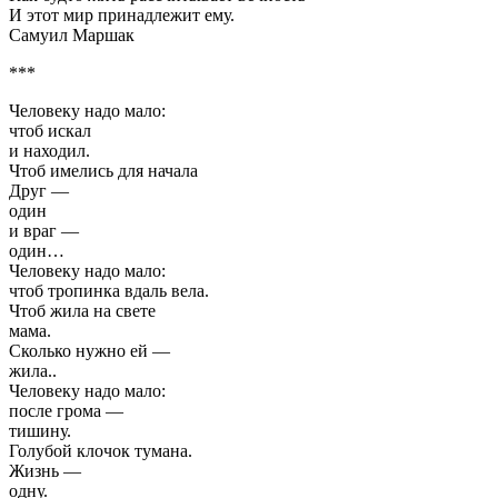
И этот мир принадлежит ему.
Самуил Маршак
***
Человеку надо мало:
чтоб искал
и находил.
Чтоб имелись для начала
Друг —
один
и враг —
один…
Человеку надо мало:
чтоб тропинка вдаль вела.
Чтоб жила на свете
мама.
Сколько нужно ей —
жила..
Человеку надо мало:
после грома —
тишину.
Голубой клочок тумана.
Жизнь —
одну.