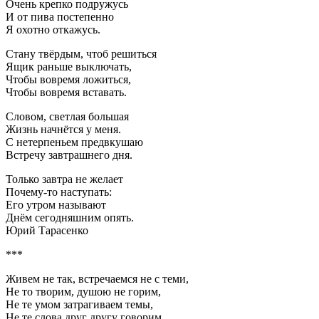
Очень крепко подружусь
И от пива постепенно
Я охотно откажусь.
Стану твёрдым, чтоб решиться
Ящик раньше выключать,
Чтобы вовремя ложиться,
Чтобы вовремя вставать.
Словом, светлая большая
Жизнь начнётся у меня.
С нетерпеньем предвкушаю
Встречу завтрашнего дня.
Только завтра не желает
Почему-то наступать:
Его утром называют
Днём сегодняшним опять.
Юрий Тарасенко
***
Живем не так, встречаемся не с теми,
Не то творим, душою не горим,
Не те умом затрагиваем темы,
Не те слова друг другу говорим.