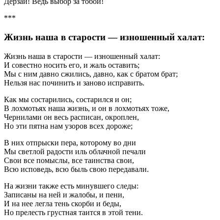
Дерзай! Ведь выбор за тобой!
***
Жизнь наша в старости — изношенный халат:
Жизнь наша в старости — изношенный халат:
И совестно носить его, и жаль оставить;
Мы с ним давно сжились, давно, как с братом брат;
Нельзя нас починить и заново исправить.
Как мы состарились, состарился и он;
В лохмотьях наша жизнь, и он в лохмотьях тоже,
Чернилами он весь расписан, окроплен,
Но эти пятна нам узоров всех дороже;
В них отпрыски пера, которому во дни
Мы светлой радости иль облачной печали
Свои все помыслы, все таинства свои,
Всю исповедь, всю быль свою передавали.
На жизни также есть минувшего следы:
Записаны на ней и жалобы, и пени,
И на нее легла тень скорби и беды,
Но прелесть грустная таится в этой тени.