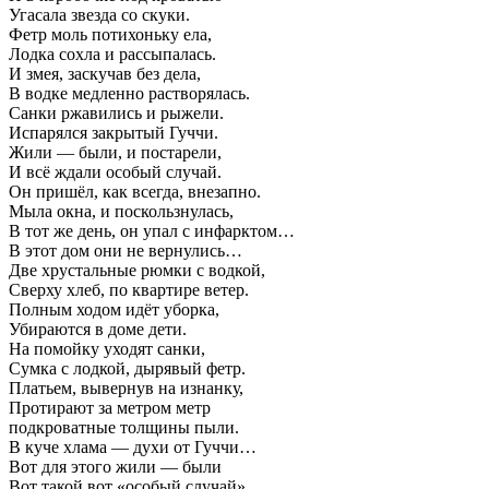
Угасала звезда со скуки.
Фетр моль потихоньку ела,
Лодка сохла и рассыпалась.
И змея, заскучав без дела,
В водке медленно растворялась.
Санки ржавились и рыжели.
Испарялся закрытый Гуччи.
Жили — были, и постарели,
И всё ждали особый случай.
Он пришёл, как всегда, внезапно.
Мыла окна, и поскользнулась,
В тот же день, он упал с инфарктом…
В этот дом они не вернулись…
Две хрустальные рюмки с водкой,
Сверху хлеб, по квартире ветер.
Полным ходом идёт уборка,
Убираются в доме дети.
На помойку уходят санки,
Сумка с лодкой, дырявый фетр.
Платьем, вывернув на изнанку,
Протирают за метром метр
подкроватные толщины пыли.
В куче хлама — духи от Гуччи…
Вот для этого жили — были
Вот такой вот «особый случай».