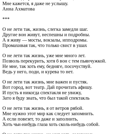
Мне кажется, я даже не услышу.
Анна Ахматова
***
О не лети так, жизнь, слегка замедли шаг.
Другие вон живут, неспешны и подробны.
А я живу — мосты, вокзалы, ипподромы.
Промахивая так, что только свист в ушах
О не лети так жизнь, уже мне много лет.
Позволь перекурить, хотя б вон с тем пьянчужкой.
Не мне, так хоть ему, бедняге, посочуствуй.
Ведь у него, поди, и курева то нет.
О не лети так жизнь, мне важен и пустяк.
Вот город, вот театр. Дай прочитать афишу.
И пусть я никогда спектакля не увижу,
Зато я буду знать, что был такой спектакль
О не лети так жизнь, я от ветров рябой.
Мне нужно этот мир как следует запомнить.
А если повезет, то даже и заполнить,
Хоть чьи-нибудь глаза хоть сколь-нибудь собой.